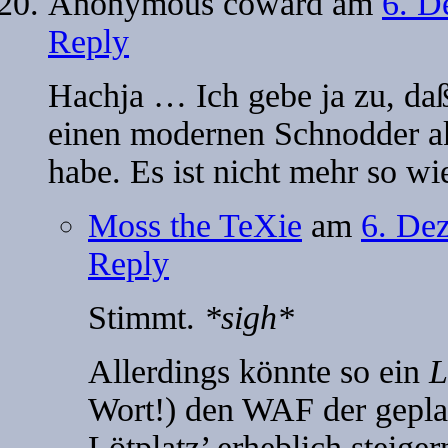
Anonymous coward
am
6. D
Reply
Hachja … Ich gebe ja zu, daß
einen modernen Schnodder ak
habe. Es ist nicht mehr so wie
Moss the TeXie
am
6. De
Reply
Stimmt.
*sigh*
Allerdings könnte so ein
L
Wort!) den WAF der gepla
Lötplatz’ erheblich steig