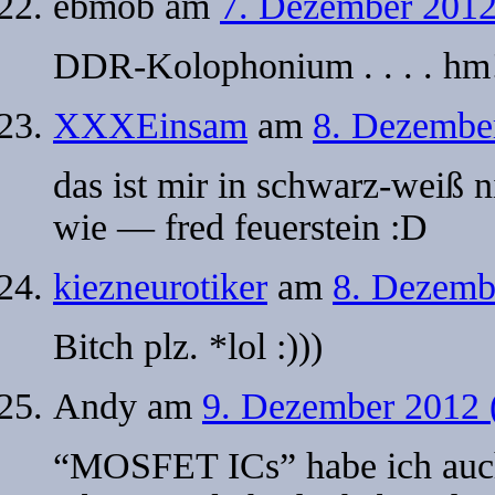
ebmob
am
7. Dezember 2012
DDR-Kolophonium . . . . hm!
XXXEinsam
am
8. Dezember
das ist mir in schwarz-weiß ni
wie — fred feuerstein :D
kiezneurotiker
am
8. Dezemb
Bitch plz. *lol :)))
Andy
am
9. Dezember 2012 
“MOSFET ICs” habe ich auc