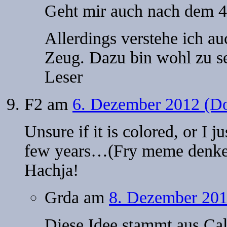
Geht mir auch nach dem 4
Allerdings verstehe ich a
Zeug. Dazu bin wohl zu s
Leser
F2
am
6. Dezember 2012 (Do
Unsure if it is colored, or I j
few years…(Fry meme denke
Hachja!
Grda
am
8. Dezember 201
Diese Idee stammt aus C