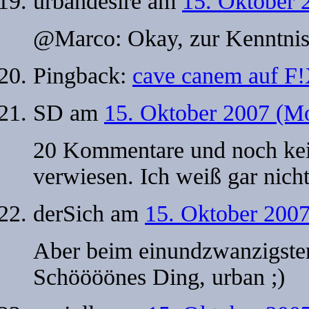
urbandesire
am
15. Oktober 
@Marco: Okay, zur Kenntni
Pingback:
cave canem auf 
SD
am
15. Oktober 2007 (M
20 Kommentare und noch kei
verwiesen. Ich weiß gar nicht
derSich
am
15. Oktober 200
Aber beim einundzwanzigste
Schöööönes Ding, urban ;)