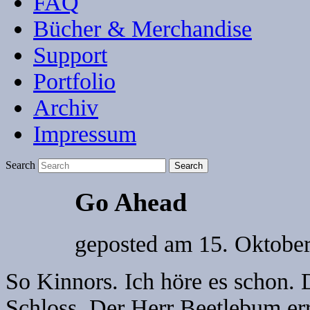
FAQ
Bücher & Merchandise
Support
Portfolio
Archiv
Impressum
Search
Go Ahead
geposted am
15. Oktobe
So Kinnors. Ich höre es schon. 
Schloss. Der Herr Beetlebum err