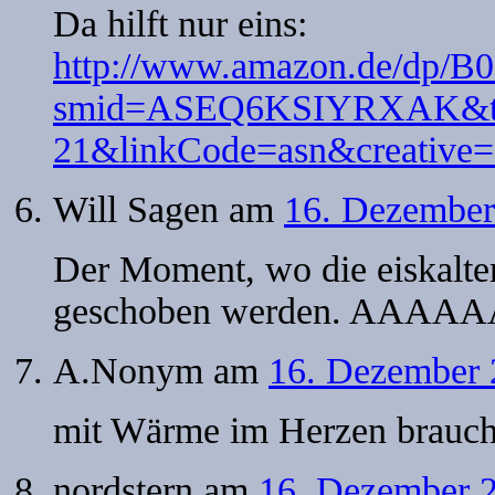
Da hilft nur eins:
http://www.amazon.de/dp/
smid=ASEQ6KSIYRXAK&ta
21&linkCode=asn&creativ
Will Sagen
am
16. Dezember
Der Moment, wo die eiskalte
geschoben werden. AAAAA
A.Nonym
am
16. Dezember 
mit Wärme im Herzen brauch
nordstern
am
16. Dezember 2