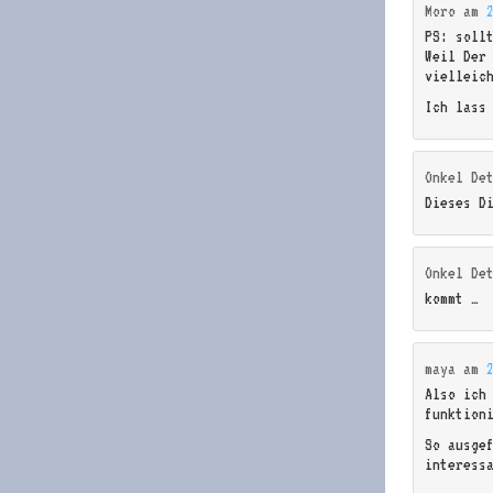
Moro
am
PS: soll
Weil Der
vielleic
Ich lass
Onkel De
Dieses D
Onkel De
kommt …
maya
am
Also ich 
funktion
So ausge
interess