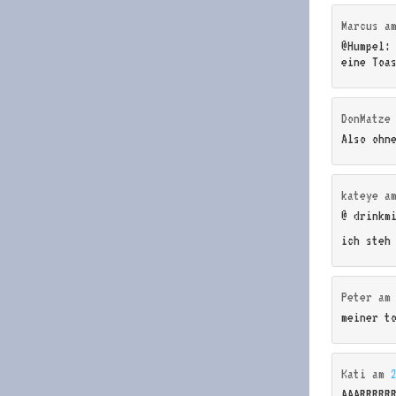
Marcus
a
@Humpel:
eine Toa
DonMatze
Also ohn
kateye
a
@ drinkm
ich steh
Peter
a
meiner t
Kati
am
AAARRRRR