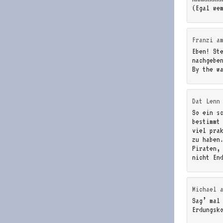
(Egal we
Franzi
a
Eben! St
nachgebe
By the w
Dat Lenn
So ein s
bestimmt
viel pra
zu haben
Piraten,
nicht En
Michael
Sag’ mal
Erdungsk