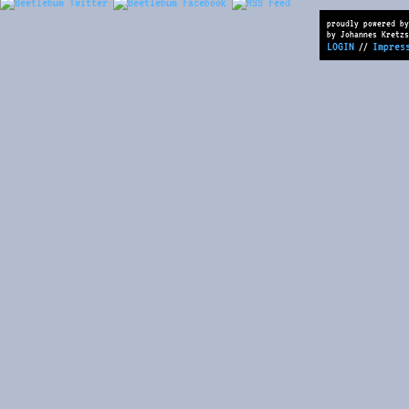
proudly powered by
by Johannes Kretzs
LOGIN
Impres
//