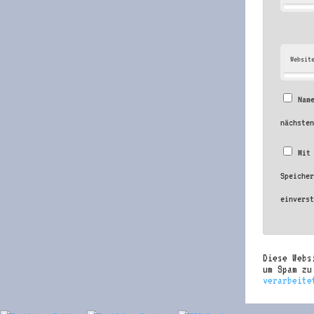
Websit
Nam
nächste
Mit
Speiche
einvers
Diese Webs
um Spam z
verarbeite