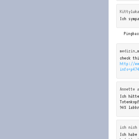
Kittyluk
Ich symp
Pingba
medizin_
check th
http://w
info=p47
Annette
Ich hätt
Totenkop
90% labb
ich nich
Ich habe