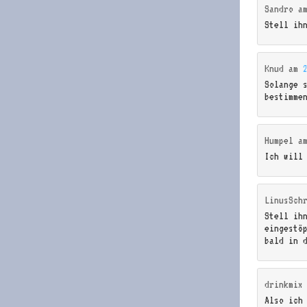
Sandro
a
Stell ih
Knud
am
Solange 
bestimme
Humpel
a
Ich will
LinusSch
Stell ih
eingestö
bald in 
drinkmix
Also ich