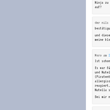
Ninja zu
auf?
der nils
bestätig
und dies
meine bl
Moro
am
Ist scho
Es war f
und Nute
(Piraten
allergis
reagiert
Nutella 
Sei mir 