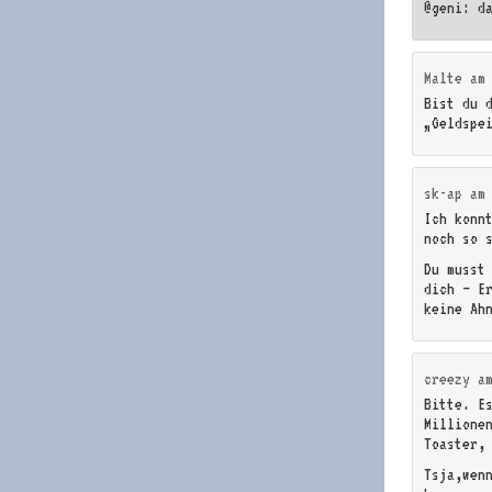
@geni: d
Malte
a
Bist du 
„Geldspe
sk-ap
a
Ich konn
noch so 
Du musst
dich – E
keine Ah
creezy
a
Bitte. E
Millione
Toaster,
Tsja,wen