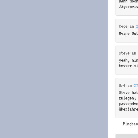
Dann doc
Jägermei
Cece
am
Meine Gü
steve
a
yeah, ni
besser v
Ur4
am
2
Steve ha
zulegen,
passende
überfahr
Pingba