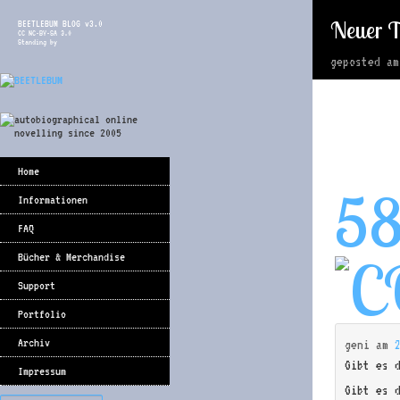
Neuer T
BEETLEBUM BLOG v3.0
CC NC-BY-SA 3.0
Standing by
geposted a
Home
5
Informationen
FAQ
Bücher & Merchandise
Support
Portfolio
Archiv
geni
am
Gibt es 
Impressum
Gibt es 