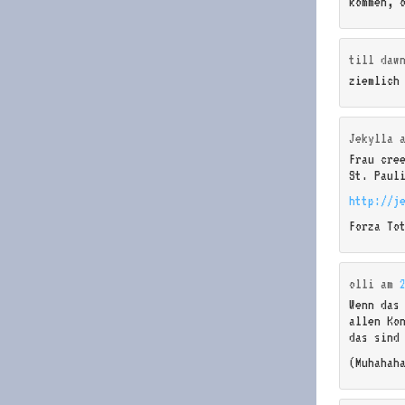
kommen, 
till daw
ziemlich
Jekylla
Frau cre
St. Paul
http://j
Forza To
olli
am
Wenn das
allen Ko
das sind
(Muhahah