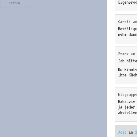
Search
Eigenpro
Carsti
a
Bestätig
nehm dan
Frank
a
Ich hätt
Du könnt
ihre Küc
blogpupp
Haha…wie
ja jeder
abstelle
Jojo
am