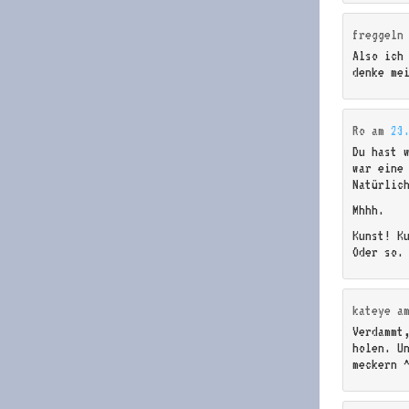
freggeln
Also ich
denke me
Ro
am
23
Du hast 
war eine
Natürlic
Mhhh.
Kunst! K
Oder so.
kateye
a
Verdammt
holen. U
meckern 