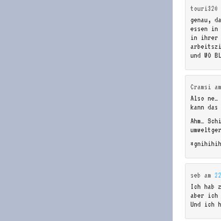
touri320
genau, d
essen in
in ihrer
arbeitsz
und WO B
Cramsi
a
Also ne…
kann das
Ahm… Sch
umweltge
*gnihihi
seb
am
2
Ich hab 
aber ich
Und ich 