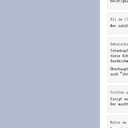
be(nt)ge
Ali
am
2
Wer zahl
Sebarash
Totenkop
diese Sc
Sandwich
Überhaup
auch “ih
Fritten
Einigt e
Der mach
Matze
a