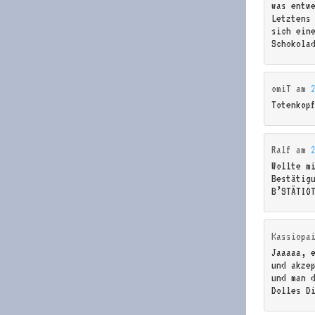
was entw
Letztens
sich ein
Schokola
omiT
am
Totenkop
Ralf
am
Wollte m
Bestätig
B’STÄTIG
Kassiopa
Jaaaaa, 
und akze
und man 
Dolles D