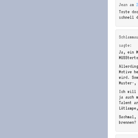
Jean
am
Toste do
schnell 
Schlamma
sagte:
Ja, ein 
MUSStert
Allerdin
Motive h
wird. So
Muster-,
Ich will
ja auch 
Talent a
Lötlampe
Sachmal,
brennen?