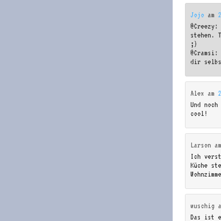
Jojo
am
@Creezy:
stehen. 
;)
@Cramsi: 
dir selb
Alex
am
Und noch
cool!
Larson
a
Ich vers
Küche st
Wohnzimm
wuschig
Das ist 