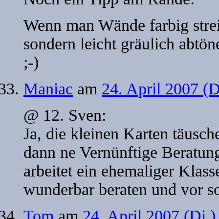
Wenn man Wände farbig strei
sondern leicht gräulich abtö
;-)
Maniac
am
24. April 2007 (
@ 12. Sven:
Ja, die kleinen Karten täusc
dann ne Vernünftige Beratun
arbeitet ein ehemaliger Kla
wunderbar beraten und vor s
Tom
am
24. April 2007 (Di.