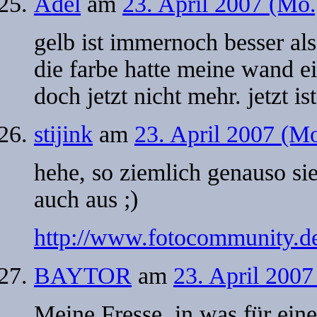
Adel
am
23. April 2007 (Mo
gelb ist immernoch besser als
die farbe hatte meine wand e
doch jetzt nicht mehr. jetzt ist
stijink
am
23. April 2007 (M
hehe, so ziemlich genauso s
auch aus ;)
http://www.fotocommunity.d
BAYTOR
am
23. April 200
Meine Fresse, in was für ei