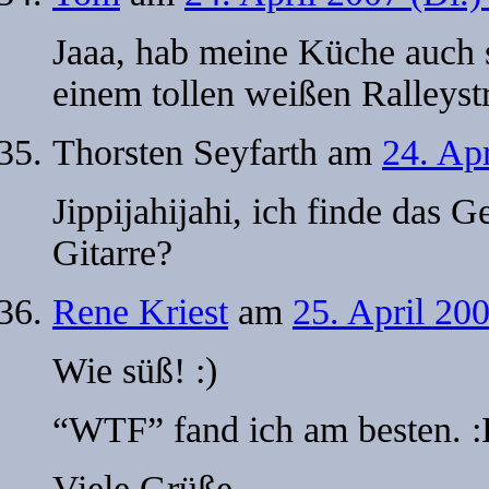
Jaaa, hab meine Küche auch
einem tollen weißen Ralleystr
Thorsten Seyfarth
am
24. Ap
Jippijahijahi, ich finde das G
Gitarre?
Rene Kriest
am
25. April 20
Wie süß! :)
“WTF” fand ich am besten. 
Viele Grüße,