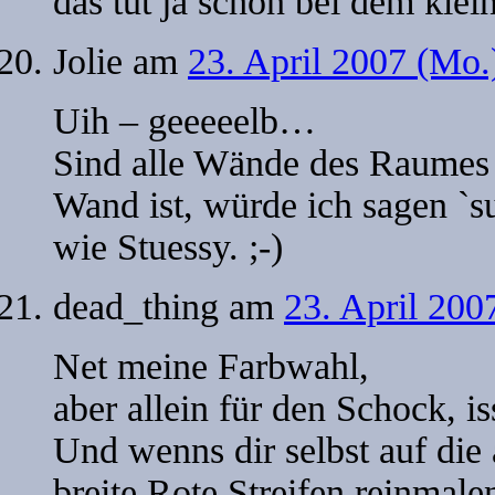
das tut ja schon bei dem kle
Jolie
am
23. April 2007 (Mo.
Uih – geeeeelb…
Sind alle Wände des Raumes 
Wand ist, würde ich sagen `
wie Stuessy. ;-)
dead_thing
am
23. April 200
Net meine Farbwahl,
aber allein für den Schock, i
Und wenns dir selbst auf die 
breite Rote Streifen reinmale