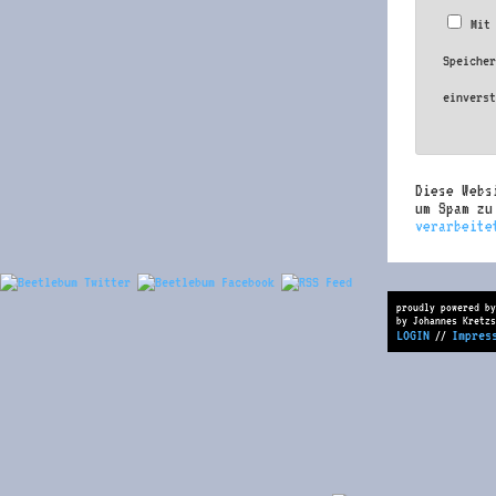
Mit
Speiche
einvers
Diese Webs
um Spam z
verarbeite
proudly powered by
by Johannes Kretzs
LOGIN
Impres
//