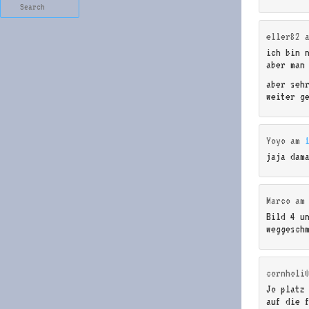
Search
eller82
ich bin 
aber man
aber seh
weiter g
Yoyo
am
jaja dam
Marco
a
Bild 4 u
weggesch
cornholi
Jo platz
auf die 