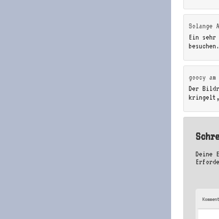
Solange 
Ein sehr
besuchen
goocy
a
Der Bildr
kringelt
Schr
Deine 
Erford
Kommen