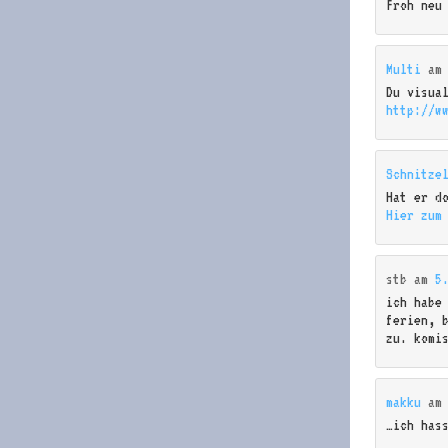
Froh neu
Multi
a
Du visua
http://w
Schnitze
Hat er d
Hier zum
stb
am
5
ich habe
ferien, 
zu. komi
makku
a
…ich has