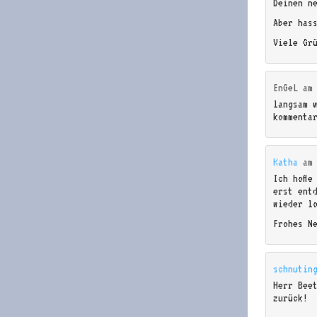
Deinen n
Aber has
Viele Gr
EnGeL
a
langsam 
kommenta
Katha
a
Ich hoffe
erst ent
wieder l
Frohes N
schnutin
Herr Bee
zurück!