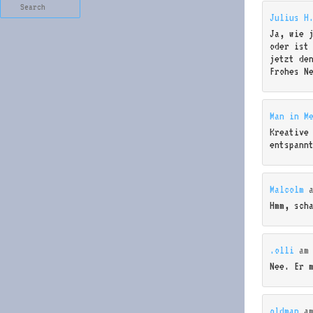
Search
Julius H
Ja, wie 
oder ist
jetzt de
Frohes N
Man in M
Kreative
entspann
Malcolm
Hmm, sch
.olli
a
Nee. Er 
oldman
a