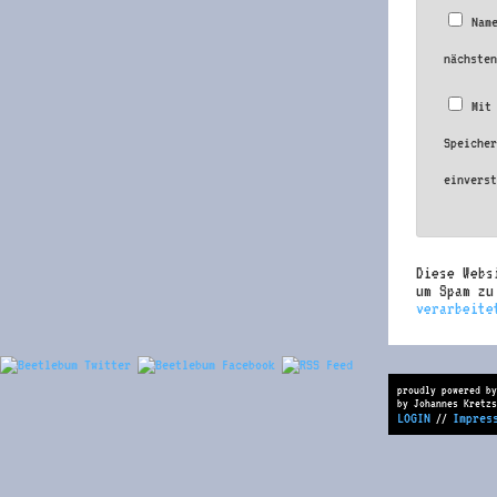
Nam
nächste
Mit
Speiche
einvers
Diese Webs
um Spam z
verarbeite
proudly powered by
by Johannes Kretzs
LOGIN
Impres
//