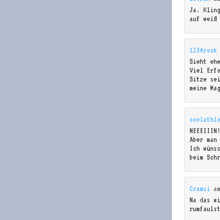
Ja. Klin
auf weiß
1234rock
Sieht eh
Viel Erf
Sitze se
meine Ma
coolathl
NEEEIIIN
Aber man
Ich wünsc
beim Sch
Cramsi
a
Na das w
rumfauls