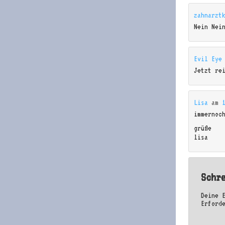
zahnarzt
Nein Nei
Evil Eye
Jetzt re
Lisa
am
immernoc
grüße
lisa
Schr
Deine 
Erford