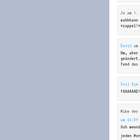
Jo
am
9.
wahhhann
*zappel!
David
a
Hm, aber
geändert
Fand das
Evil Eye
FAAAAAAD
Mike der
um 16:59
Och menn
jeden Mo