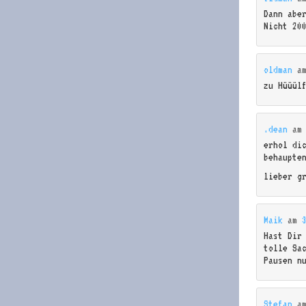
Dann abe
Nicht 20
oldman
a
zu Hüüül
.dean
a
erhol di
behaupte
lieber g
Maik
am
Hast Dir
tolle Sa
Pausen n
Stefan
a