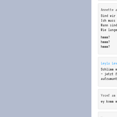
Annette
Sind wir
Ich muss
Wann sin
Wie lang
hmmm?
hmmm?
hmmm?
Leyla Le
Schlimm 
– jetzt 
aufzumun
Yosef
a
ey komm 