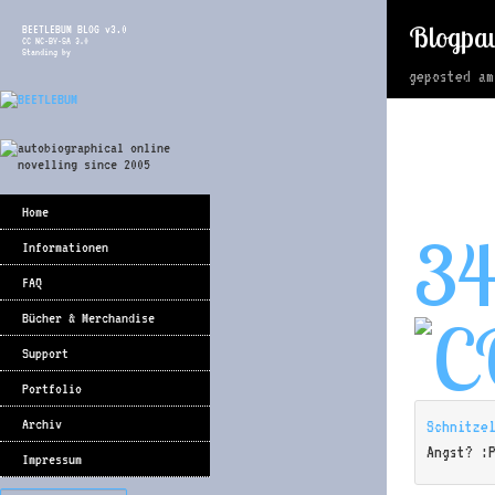
Blogpa
BEETLEBUM BLOG v3.0
CC NC-BY-SA 3.0
Standing by
geposted a
Home
3
Informationen
FAQ
Bücher & Merchandise
Support
Portfolio
Archiv
Schnitze
Angst? :
Impressum