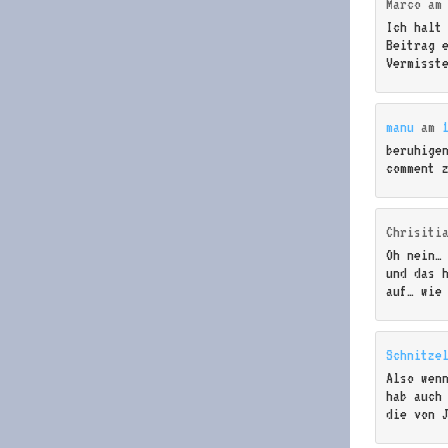
Marco
a
Ich halt
Beitrag 
Vermisst
manu
am
beruhige
comment 
Chrisiti
Oh nein…
und das 
auf… wie
Schnitze
Also wen
hab auch
die von 