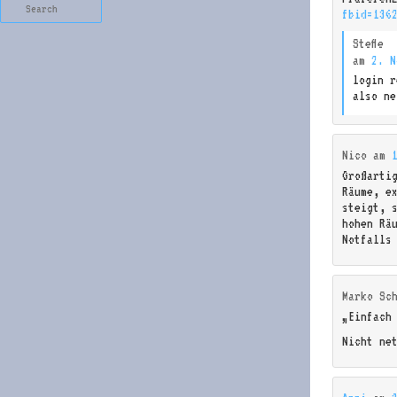
Search
fbid=136
Steffe
am
2. N
login r
also ne
Nico
am
Großarti
Räume, e
steigt, 
hohen Rä
Notfalls
Marko Sc
„Einfach
Nicht ne