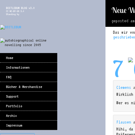
Neue Wo
BEETLEBUM BLOG v3.0
CC NC-BY-SA 3.0
Standing by
geposted a
Das wir vo
geschriebe
7
Home
Informationen
FAQ
Bücher & Merchandise
Clemens
Wirklich
Support
Wer es n
Portfolio
Archiv
Flausen
Impressum
Hihi, da
Präferen