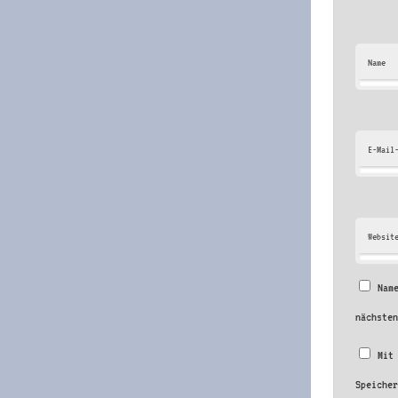
Name
E-Mail
Websit
Nam
nächste
Mit
Speiche