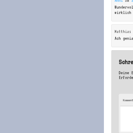
Anni
am
Wundervo
wirklich
Matthias
Ach geni
Schr
Deine 
Erford
Kommen