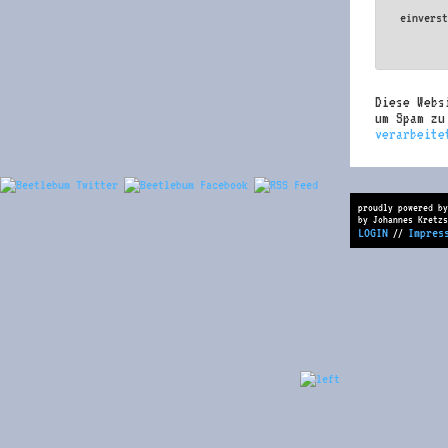
einvers
Diese Webs
um Spam z
verarbeite
proudly powered by
by Johannes Kretzs
LOGIN
Impres
//