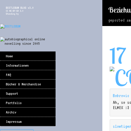
Beziehu
BEETLEBUM BLOG v3.0
CC NC-BY-SA 3.0
Standing by
geposted a
17
Home
Informationen
FAQ
Bücher & Merchandise
Support
Bobrovic
Ah, so s
Portfolio
ELMEX :3
Archiv
Impressum
slowtige