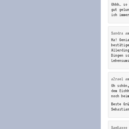
Ohhh… so
gut gelu
ich imme
Sandra
a
Ha! Geni
bestätig
Allerdin
Dingen s
Lebensum
aZrael
a
Oh schön
dem Eich
noch bei
Beste Gr
Sebastia
Sae8axoo