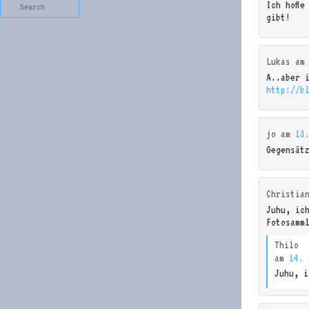
Search
Ich hoffe
gibt!
Lukas
a
A..aber 
http://b
jo
am
13
Gegensät
Christia
Juhu, ic
Fotosamm
Thilo
am
14. 
Juhu, i