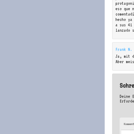
protagon
eso que 
comentad
hecho ya
a sus 41
lanzado 
Frank N.
Ja, mit 
Aber mei
Schr
Deine 
Erford
Kommen