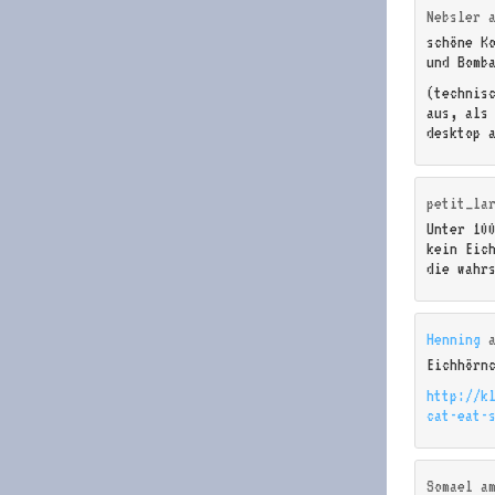
Nebsler
schöne K
und Bomb
(technis
aus, als
desktop 
petit_la
Unter 100
kein Eic
die wahr
Henning
Eichhörn
http://k
cat-eat-
Somael
a