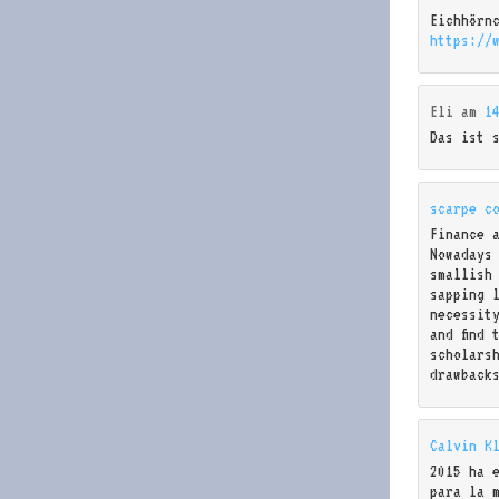
Eichhörn
https://
Eli
am
1
Das ist 
scarpe c
Finance 
Nowadays
smallish
sapping 
necessit
and find 
scholarsh
drawback
Calvin K
2015 ha 
para la 