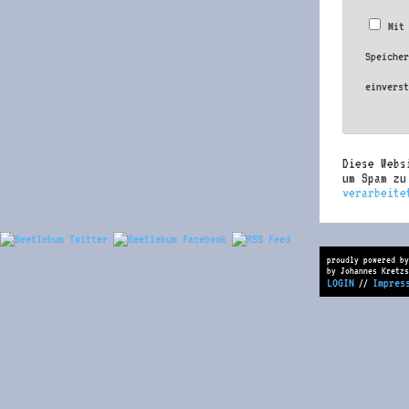
Mit
Speiche
einvers
Diese Webs
um Spam z
verarbeite
proudly powered by
by Johannes Kretzs
LOGIN
Impres
//