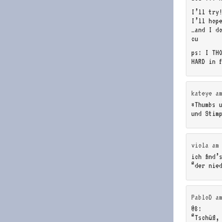
I’ll try
I’ll hop
…and I d
cu
ps: I TH
HARD in 
kateye
a
*Thumbs u
und Stim
viola
a
ich find’
“der nie
PabloD
a
@8:
“Tschüß,