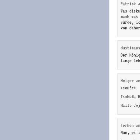
Patrick
Was disk
mach was 
würde, i
von dahe
dustimau
Der Köni
Lange le
Holger
a
*seufz*
Tschüß, 
Hallo Jo
Torben
a
Nun, es 