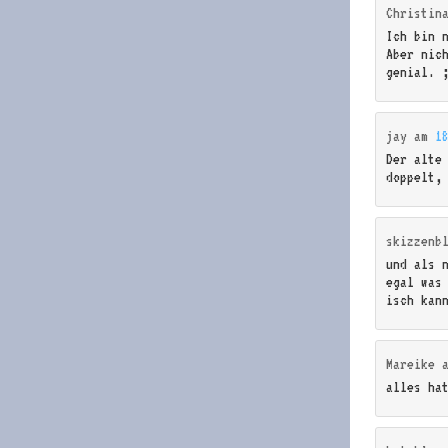
Christin
Ich bin 
Aber nic
genial. 
jay
am
1
Der alte
doppelt,
skizzenb
und als 
egal was
isch kan
Mareike
alles ha