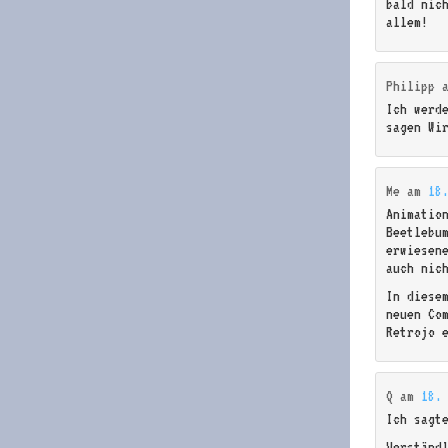
bald nic
allem!
Philipp
Ich werd
sagen Wi
Me
am
18
Animatio
Beetlebu
erwiesen
auch nic
In diese
neuen Co
Retrojo 
Q
am
18.
Ich sagt
Verständl