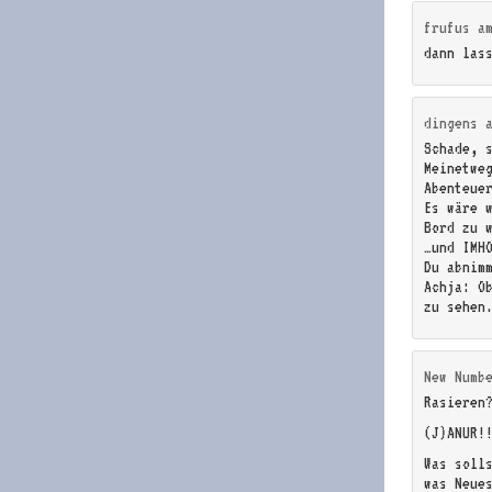
frufus
a
dann las
dingens
Schade, 
Meinetwe
Abenteue
Es wäre 
Bord zu 
…und IMH
Du abnim
Achja: O
zu sehen
New Numb
Rasieren
(J)ANUR!
Was soll
was Neue