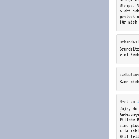
Strips. 
nicht sc
grotesk 
für mich
urbandes
Grundsät
viel Rec
sadbutaw
Kann mic
Mort
am
Jojo, du
Änderung
Etliche 
sind glü
alle sch
Stil toll