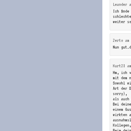
Leander
Ich finde
schlecht
weiter s
Zerto
a
Nun gut…
Kurt23
a
Hm, ich 
mit dem 
Sowohl wi
Art der 
sorry),
als auch
Bei dein
einem Gu
wirkten 
ausnahms
Kollegen
Beim dei