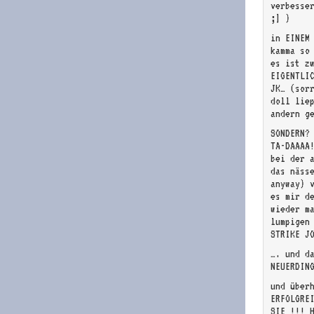
verbesse
;] )
in EINEM
kamma so
es ist z
EIGENTLI
JK… (sor
doll liep
andern g
SONDERN?
TA-DAAAA
bei der 
das näss
anyway) 
es mir d
wieder m
lumpigen
STRIKE J
…. und da
NEUERDIN
und über
ERFOLGRE
SIE !!! 