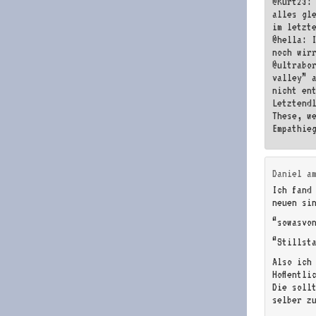
@Kurt23:
alles gl
im letzt
@hella: I
noch wir
@ultrabo
valley” a
nicht ent
Letztend
These, w
Empathie
Daniel
a
Ich fand
neuen si
“sowasvo
“Stillst
Also ich
Hoffentli
Die soll
selber z