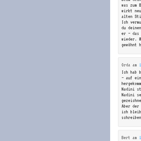
was zum 
wirkt ne
alten St
Ich verm
du deine
er – das
wieder. 
gewöhnt 
Grda
am
Ich hab 
– auf ei
hergekom
Nadini s
Nadini s
gezeichn
Aber der
ich bleib
schreibe
Bert
am