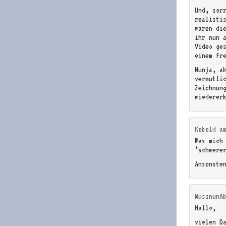
Und, sor
realistis
waren di
ihr nun 
Video ge
einem Fr
Nunja, a
vermutli
Zeichnun
wiederer
Kobold
a
Was mich
‘schwere
Ansonsten
MussnunA
Hallo,
vielen D