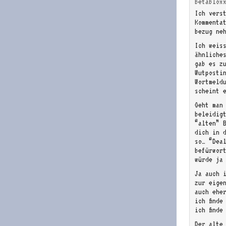
betablox
Ich vers
Kommenta
bezug ne
Ich weis
ähnliche
gab es zu
Wutposti
Wortmeldu
scheint e
Geht man
beleidig
“alten” B
dich in 
so… “Dea
befürwor
würde ja
Ja auch i
zur eigen
auch eher
ich finde
ich finde
Der alte