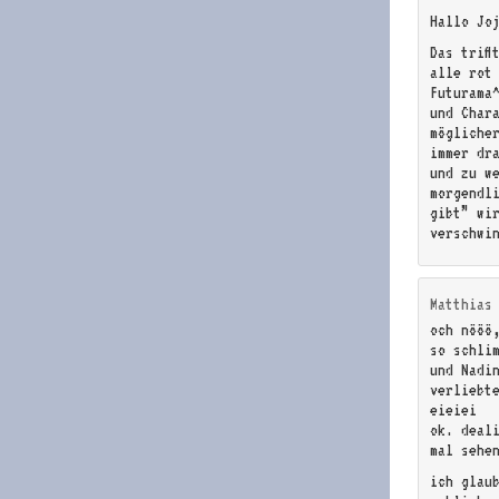
Hallo Jo
Das triff
alle rot
Futurama
und Char
mögliche
immer dr
und zu w
morgendl
gibt” wi
verschwi
Matthias
och nööö,
so schli
und Nadi
verliebt
eieiei
ok. deal
mal sehe
ich glau