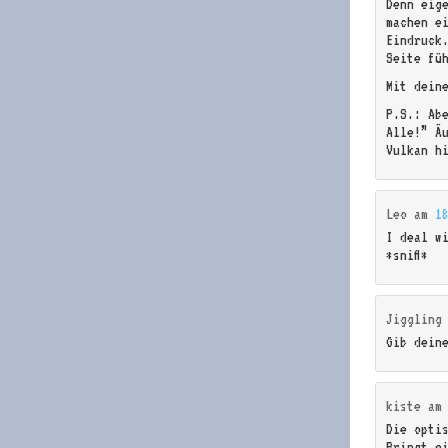
Denn eig
machen e
Eindruck
Seite fü
Mit dein
P.S.: Ab
Alle!” Ä
Vulkan h
Leo
am
1
I deal w
*sniff*
Jiggling
Gib dein
kiste
a
Die optis
Bringt e