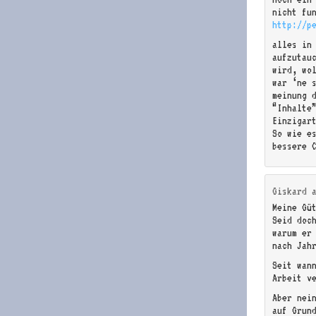
nicht fu
http://p
alles in
aufzutau
wird, wo
war ‘ne 
meinung 
“Inhalte”
Einzigar
So wie e
bessere 
Giskard
Meine Güt
Seid doc
warum er
nach Jah
Seit wan
Arbeit ve
Aber nei
auf Grun