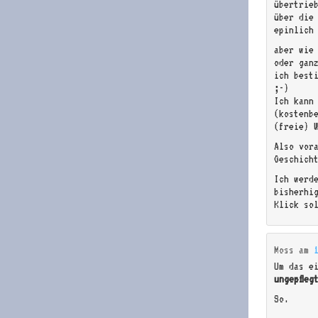
übertrieb
über die
epinlich
aber wie
oder gan
ich best
;-)
Ich kann
(kostenb
(freie) 
Also vor
Geschich
Ich werd
bisherhi
Klick sol
Moss
am
Um das e
ungepfleg
So.