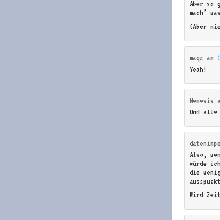
Aber so 
mach’ wa
(Aber ni
maqz
am
Yeah!
Nemesis
Und alle
datenimp
Also, we
würde ic
die weni
ausspuck
Wird Zei