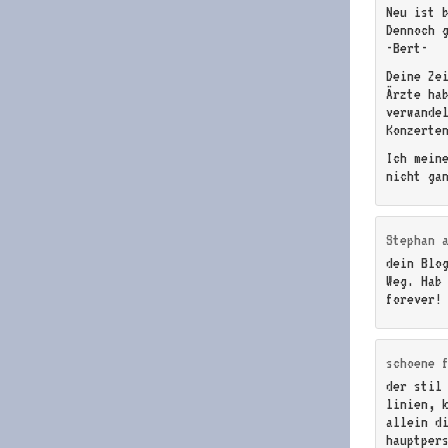
Neu ist 
Dennoch 
-Bert-
Deine Ze
Ärzte ha
verwande
Konzerte
Ich mein
nicht ga
Stephan
dein Blo
Weg. Hab
forever!
schoene 
der stil
linien, 
allein d
hauptper