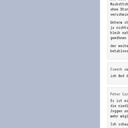
Maskottc
ohne Stor
verschwi
Unterm s
ja nicht
bleib na
gewöhnen
der weit
betablox
fswerk
a
ich find 
Peter Ca
Es ist e
die nied
Joggen a
mehr mög
Ich scha