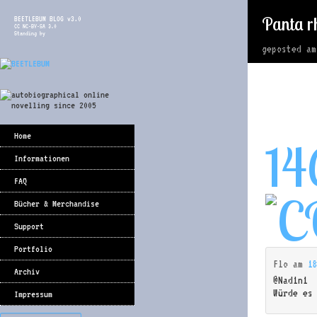
Panta r
BEETLEBUM BLOG v3.0
CC NC-BY-SA 3.0
Standing by
geposted a
Home
14
Informationen
FAQ
Bücher & Merchandise
Support
Portfolio
Flo
am
1
Archiv
@Nad1n1
Würde es
Impressum