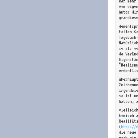
war mehr 
vom eige
Autor dir
grandios
dementsp
tollen C
Tagebuch
Natürlic
se als v
de Verän
Eigenstä
“Realism
ordentli
überhaup
Zeichenw
irgendwi
so ist u
hatten, 
vielleic
komisch 
Realität
(
http://
die neue
noch ein