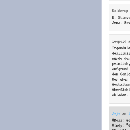
Kolderup
B. Stins
Jena. So
leopold
Irgendwi
desillusi
würde de
peinlich,
aufgrund
den Comi
Wer über
Gestaltu
Oberfläch
abladen.
Jojo
am
@Moss: w
@Indy: “