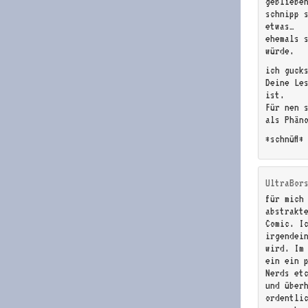
gebliebe
schnipp 
etwas…
ehemals 
würde.
ich guck
Deine Le
ist.
Für nen s
als Phän
*schnüff*
UltraBor
für mich
abstrakt
Comic. I
irgendei
wird. Im 
ein ein 
Nerds et
und über
ordentlic