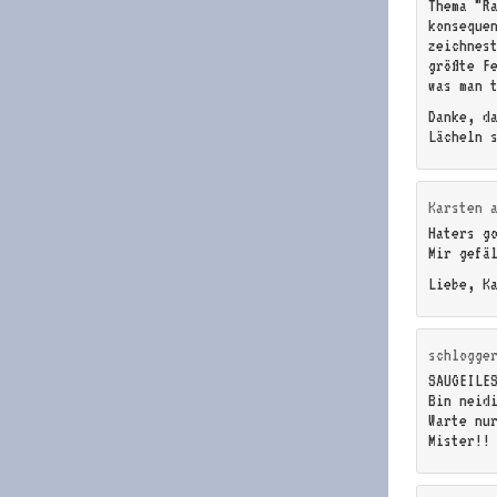
Thema “R
konseque
zeichnes
größte F
was man 
Danke, d
Lächeln 
Karsten
Haters g
Mir gefä
Liebe, K
schlogge
SAUGEILE
Bin neid
Warte nu
Mister!!