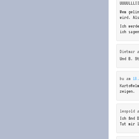
UUUULLLI
Wem gelin
wird. Al
Ich werd
ich sage
Dietmar
Und B. St
bu
am
18
Kartoffel
zeigen.
leopold
Ich find 
Tut mir 