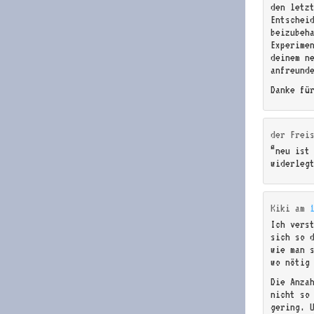
den letz
Entschei
beizubeha
Experime
deinem n
anfreund
Danke fü
der Frei
“neu ist
widerleg
Kiki
am
Ich vers
sich so 
wie man 
wo nötig
Die Anza
nicht so
gering. 