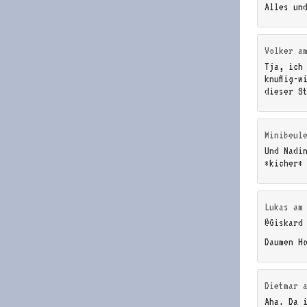
Alles un
Volker
a
Tja, ich
knuffig-w
dieser S
Minibeul
Und Nadi
*kicher*
Lukas
a
@Giskard
Daumen H
Dietmar
Aha. Da 