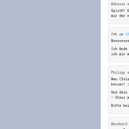
Hubaaaa
Episch! 
mir der 
Fek
am
1
Nooooooo
Ich finde
ich mir 
Philipp
Neu (Sol
besser! 
Und dein
– Etwas 
Bitte be
Bernhard