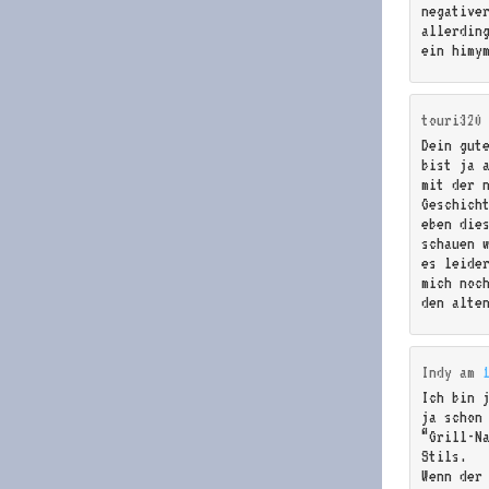
negative
allerdin
ein himy
touri320
Dein gut
bist ja a
mit der n
Geschich
eben die
schauen 
es leide
mich noc
den alte
Indy
am
Ich bin 
ja schon
“Grill-N
Stils.
Wenn der