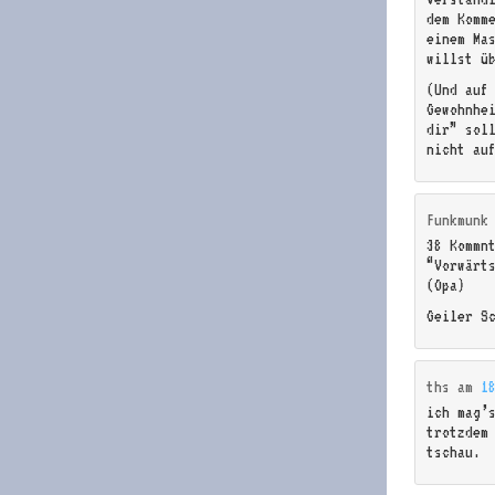
dem Komm
einem Ma
willst ü
(Und auf
Gewohnhe
dir” sol
nicht au
Funkmunk
38 Kommn
“Vorwärt
(Opa)
Geiler S
ths
am
1
ich mag’
trotzdem
tschau.