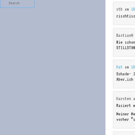
Search
stb
am
1
rischtis
BastianH
Wie scho
STILLSTA
Kat
am
1
Schade- 
Aber…ich
Karsten
Rasiert 
Meiner M
vorher “