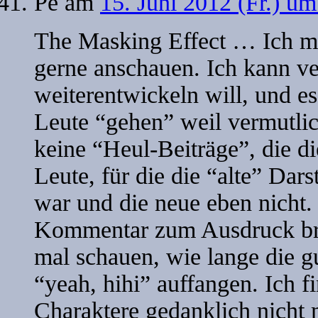
Pe
am
15. Juni 2012 (Fr.) u
The Masking Effect … Ich ma
gerne anschauen. Ich kann ve
weiterentwickeln will, und es
Leute “gehen” weil vermutli
keine “Heul-Beiträge”, die di
Leute, für die die “alte” Dars
war und die neue eben nicht
Kommentar zum Ausdruck brin
mal schauen, wie lange die gu
“yeah, hihi” auffangen. Ich f
Charaktere gedanklich nicht 