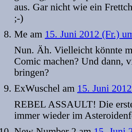
aus. Gar nicht wie ein Frett
;-)
Me
am
15. Juni 2012 (Fr.) u
Nun. Äh. Vielleicht könnte 
Comic machen? Und dann, viel
bringen?
ExWuschel
am
15. Juni 2012
REBEL ASSAULT! Die erste 
immer wieder im Asteroidenfe
New Number 2
am
15. Juni 