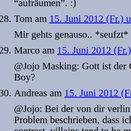
“aufräumen”. :)
Tom
am
15. Juni 2012 (Fr.) 
Mir gehts genauso.. *seufzt*
Marco
am
15. Juni 2012 (Fr.
@Jojo Masking: Gott ist der
Boy?
Andreas
am
15. Juni 2012 (F
@Jojo: Bei der von dir verli
Problem beschrieben, dass ic
contrast, villains tend to be