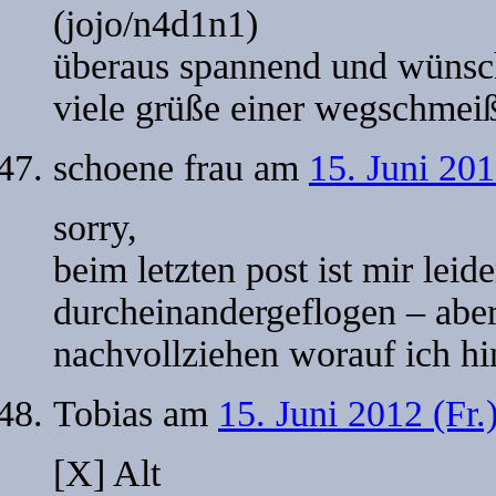
(jojo/n4d1n1)
überaus spannend und wünsch
viele grüße einer wegschmeiß
schoene frau
am
15. Juni 201
sorry,
beim letzten post ist mir leid
durcheinandergeflogen – abe
nachvollziehen worauf ich hi
Tobias
am
15. Juni 2012 (Fr
[X] Alt