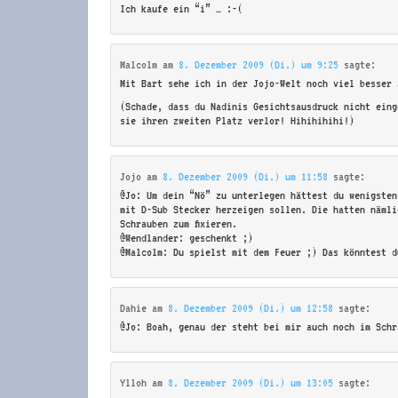
Ich kaufe ein “i” … :-(
Malcolm
am
8. Dezember 2009 (Di.) um 9:25
sagte:
Mit Bart sehe ich in der Jojo-Welt noch viel besser 
(Schade, dass du Nadinis Gesichtsausdruck nicht eing
sie ihren zweiten Platz verlor! Hihihihihi!)
Jojo
am
8. Dezember 2009 (Di.) um 11:58
sagte:
@Jo: Um dein “Nö” zu unterlegen hättest du wenigsten
mit D-Sub Stecker herzeigen sollen. Die hatten nämli
Schrauben zum fixieren.
@Wendlander: geschenkt ;)
@Malcolm: Du spielst mit dem Feuer ;) Das könntest d
Dahie
am
8. Dezember 2009 (Di.) um 12:58
sagte:
@Jo: Boah, genau der steht bei mir auch noch im Schr
Ylloh
am
8. Dezember 2009 (Di.) um 13:05
sagte: