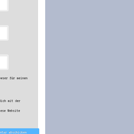
owser für meinen
dich mit der
iese Website