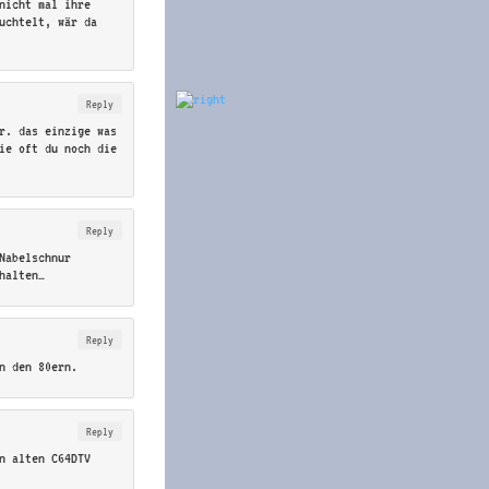
nicht mal ihre
fuchtelt, wär da
Reply
r. das einzige was
ie oft du noch die
Reply
Nabelschnur
halten…
Reply
n den 80ern.
Reply
n alten C64DTV