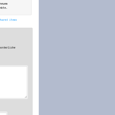
neuem
nkte.
shared items
forderliche