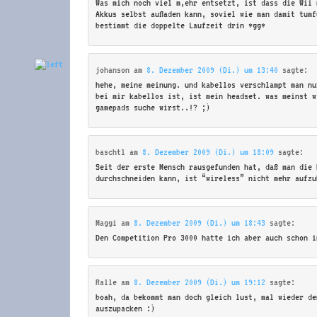
Was mich noch viel m,ehr entsetzt, ist dass die Wii 
Akkus selbst aufladen kann, soviel wie man damit tum
bestimmt die doppelte Laufzeit drin *gg*
johanson
am
8. Dezember 2009 (Di.) um 13:40
sagte:
hehe, meine meinung. und kabellos verschlampt man nu
bei mir kabellos ist, ist mein headset. was meinst w
gamepads suche wirst..!? ;)
baschtl
am
8. Dezember 2009 (Di.) um 18:09
sagte:
Seit der erste Mensch rausgefunden hat, daß man die 
durchschneiden kann, ist “wireless” nicht mehr aufzu
Maggi
am
8. Dezember 2009 (Di.) um 18:43
sagte:
Den Competition Pro 3000 hatte ich aber auch schon i
Ralle
am
8. Dezember 2009 (Di.) um 19:12
sagte:
boah, da bekommt man doch gleich lust, mal wieder de
auszupacken :)