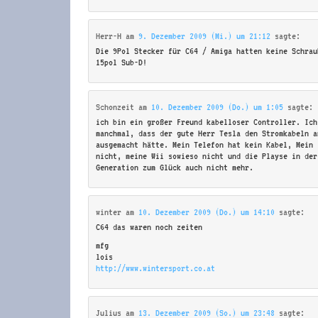
Herr-H
am
9. Dezember 2009 (Mi.) um 21:12
sagte:
Die 9Pol Stecker für C64 / Amiga hatten keine Schrau
15pol Sub-D!
Schonzeit
am
10. Dezember 2009 (Do.) um 1:05
sagte:
ich bin ein großer Freund kabelloser Controller. Ich
manchmal, dass der gute Herr Tesla den Stromkabeln a
ausgemacht hätte. Mein Telefon hat kein Kabel, Mein 
nicht, meine Wii sowieso nicht und die Playse in der
Generation zum Glück auch nicht mehr.
winter
am
10. Dezember 2009 (Do.) um 14:10
sagte:
C64 das waren noch zeiten
mfg
lois
http://www.wintersport.co.at
Julius
am
13. Dezember 2009 (So.) um 23:48
sagte: