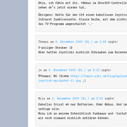
Ohja… ich fühle mit dir… *Akkus im Xbox360-Controlle
sehen ob’s jetzt wieder tut…
Übrigens: Hatte für den C64 einen kabellosen Joystic
Infrarot funktionierte. Klasse Sache… mit dem richti
das TV-Programm umgeschaltet -.-
Thomas
am
8. Dezember 2009 (Di.) um 2:06
sagte:
9-poliger Stecker :D
Aber hatten Joysticks wirklich Schrauben zum fixieren
jo
am
8. Dezember 2009 (Di.) um 2:23
sagte:
@Thomas: Nö (Siehe
https://tepin.aiki.de/blog/upload
joystick-quickshot-ii.jpg
,)
Mija
am
8. Dezember 2009 (Di.) um 3:03
sagte:
Kabellos frisst eh nur Batterien. Oder Akkus. Und im
selbige alle.
Wozu ich an meinem Schreibtisch Funkmaus und -tastat
mir noch niemand wirklich erklären können.