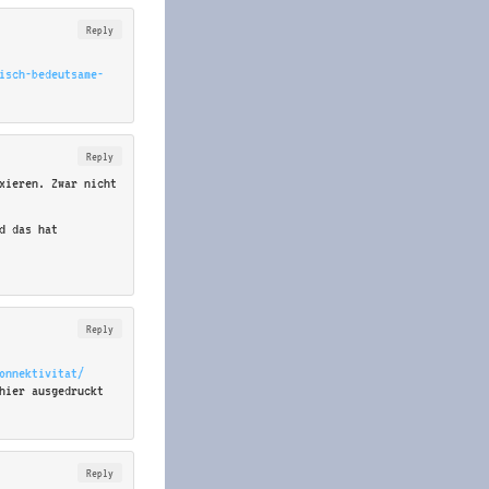
Reply
isch-bedeutsame-
Reply
ixieren. Zwar nicht
d das hat
Reply
onnektivitat/
hier ausgedruckt
Reply