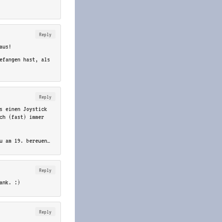
Reply
aus!
efangen hast, als
Reply
s einen Joystick
ch (fast) immer
u am 19. bereuen…
Reply
ank. :)
Reply