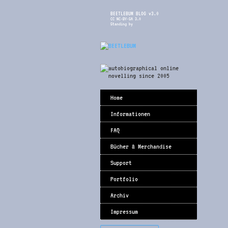
BEETLEBUM BLOG v3.0
CC NC-BY-SA 3.0
Standing by
Home
Informationen
FAQ
Bücher & Merchandise
Support
Portfolio
Archiv
Impressum