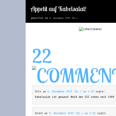
Appetit auf Kabelsalat!
geposted am
8. Dezember 2009 (Di.)
22
Otto
am
8. Dezember 2009 (Di.) um 1:32
sagte:
Kabelsalat ist gesund! Weiß der CCC schon seit 1984 
André
am
8. Dezember 2009 (Di.) um 1:36
sagte: