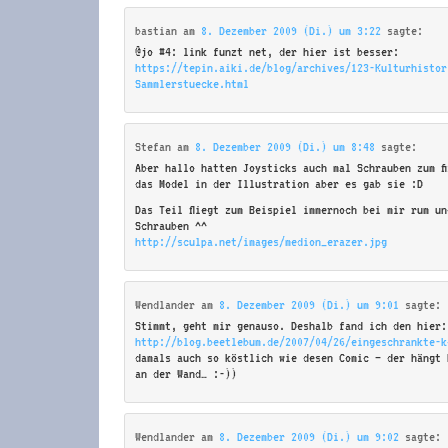
bastian
am
8. Dezember 2009 (Di.) um 3:22
sagte:
@jo #4: link funzt net, der hier ist besser:
https://tepin.aiki.de/blog/archives/123-Kulturhistor
Sammlerstuecke.html
Stefan
am
8. Dezember 2009 (Di.) um 8:48
sagte:
Aber hallo hatten Joysticks auch mal Schrauben zum f
das Model in der Illustration aber es gab sie :D
Das Teil fliegt zum Beispiel immernoch bei mir rum un
Schrauben ^^
http://sculpa.net/images/medion_erazer.jpg
Wendlander
am
8. Dezember 2009 (Di.) um 9:01
sagte:
Stimmt, geht mir genauso. Deshalb fand ich den hier:
http://blog.beetlebum.de/2007/04/26/eingeschrankte-k
damals auch so köstlich wie desen Comic – der hängt 
an der Wand… :-))
Wendlander
am
8. Dezember 2009 (Di.) um 9:02
sagte: