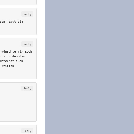
Reply
ben, erst die
Reply
 wünschte mir auch
n sich den Gar
Internet auch
 dritten
Reply
Reply