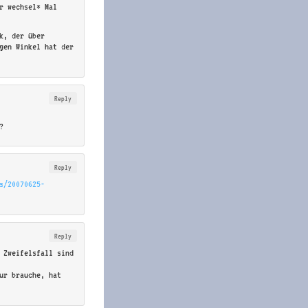
r wechsel* Mal
k, der über
gen Winkel hat der
Reply
?
Reply
s/20070625-
Reply
 Zweifelsfall sind
ur brauche, hat