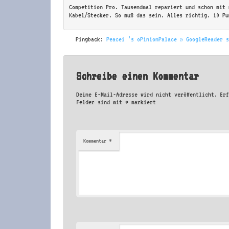
Competition Pro. Tausendmal repariert und schon mit 
Kabel/Stecker. So muß das sein. Alles richtig. 10 Pu
Pingback:
Peacei ’s oPinionPalace » GoogleReader 
Schreibe einen Kommentar
Deine E-Mail-Adresse wird nicht veröffentlicht.
Er
Felder sind mit
*
markiert
*
Kommentar