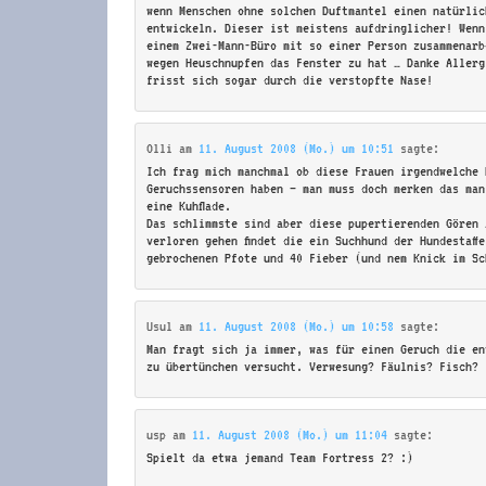
wenn Menschen ohne solchen Duftmantel einen natürlic
entwickeln. Dieser ist meistens aufdringlicher! Wenn
einem Zwei-Mann-Büro mit so einer Person zusammenarb
wegen Heuschnupfen das Fenster zu hat … Danke Allerg
frisst sich sogar durch die verstopfte Nase!
Olli
am
11. August 2008 (Mo.) um 10:51
sagte:
Ich frag mich manchmal ob diese Frauen irgendwelche 
Geruchssensoren haben – man muss doch merken das man
eine Kuhflade.
Das schlimmste sind aber diese pupertierenden Gören 
verloren gehen findet die ein Suchhund der Hundestaff
gebrochenen Pfote und 40 Fieber (und nem Knick im Sc
Usul
am
11. August 2008 (Mo.) um 10:58
sagte:
Man fragt sich ja immer, was für einen Geruch die en
zu übertünchen versucht. Verwesung? Fäulnis? Fisch?
usp
am
11. August 2008 (Mo.) um 11:04
sagte:
Spielt da etwa jemand Team Fortress 2? :)