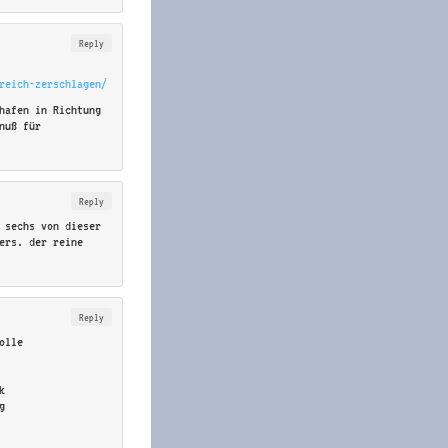
Reply
reich-zerschlagen/
hafen in Richtung
nuß für
Reply
 sechs von dieser
ers. der reine
Reply
olle
k
g