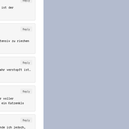
Reply
 ist der
Reply
ntensiv zu riechen
Reply
ahr verstopft ist…
Reply
r voller
r ein Katzenklo
Reply
inde ich jedoch,