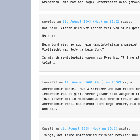
Kränzchen, die hat man sogar unterwasser noch geroch
smerles
am
11. August 2008 (Mo.) um 15:02
sagte:
Wär beim letzten Bild vor Lachen fast vom Stuhl gefa
@9 & 10
Beim Bund wird so auch ein Kampfstoffalarm angezeigt
Vielleicht war JoJo ja beim Bund?
Is mir eh schleierhaft warum der Pyro bei TF 2 ne At
trägt …
touri320
am
11. August 2008 (Mo.) um 15:03
sagte:
abercrombie fierce…. nur 3 spritzer und man riecht d
leckerste was es gibt… werde gerade beim ausgehen of
(das letzte mal im hofbräuhaus mit meinem besuch aus
abercrombie wäre… das riecht echt mega lecker, nix m
und so….
Carsti
am
11. August 2008 (Mo.) um 15:09
sagte:
Tschja, der feine Unterschied zwischen betörend und 