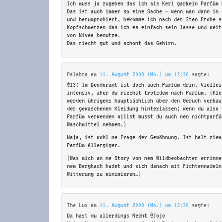
Ich muss ja zugeben das ich als Kerl garkein Parfüm 
Das ist auch immer so eine Sache – wenn man dann in 
und herumprobiert, bekomme ich nach der 2ten Probe s
Kopfschmerzen das ich es einfach sein lasse und weit
von Nivea benutze.
Das riecht gut und schont das Gehirn.
Palabra
am
11. August 2008 (Mo.) um 12:26
sagte:
@13: Im Deodorant ist doch auch Parfüm drin. Viellei
intensiv, aber du riechst trotzdem nach Parfüm. (Kle
werden übrigens hauptsächlich über den Geruch verkau
der gewaschenen Kleidung hinterlassen; wenn du also 
Parfüm verwenden willst musst du auch nen nichtparfü
Waschmittel nehmen.)
Naja, ist wohl ne Frage der Gewöhnung. Ist halt ziem
Parfüm-Allergiger.
(Was mich an ne Story von nem Wildbeobachter errinne
nem Bergbach badet und sich danach mit Fichtennadeln
Witterung zu minimieren…)
The Lux
am
11. August 2008 (Mo.) um 13:20
sagte:
Da hast du allerdings Recht @Jojo