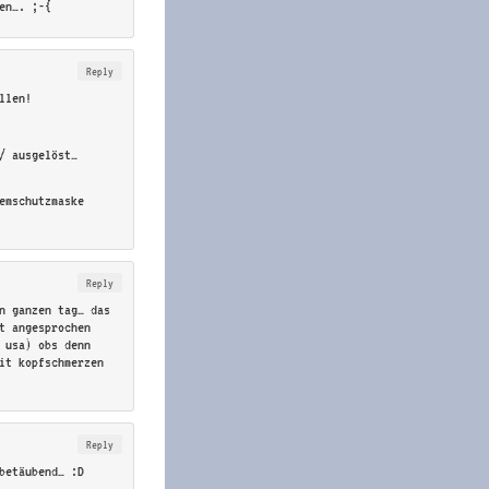
en…. ;-{
Reply
llen!
 / ausgelöst…
emschutzmaske
Reply
en ganzen tag… das
t angesprochen
 usa) obs denn
it kopfschmerzen
Reply
betäubend… :D