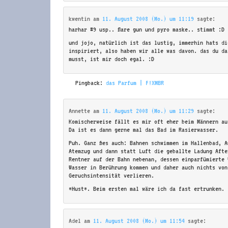
kwentin
am
11. August 2008 (Mo.) um 11:19
sagte:
harhar #9 usp.. flare gun und pyro maske.. stimmt :D
und jojo, natürlich ist das lustig, immerhin hats di
inspiriert, also haben wir alle was davon. das du da
musst, ist mir doch egal. :D
Pingback:
das Parfum | F!XMBR
Annette
am
11. August 2008 (Mo.) um 11:29
sagte:
Komischerweise fällt es mir oft eher beim Männern au
Da ist es dann gerne mal das Bad im Rasierwasser.
Puh. Ganz fies auch: Bahnen schwimmen im Hallenbad, 
Atemzug und dann statt Luft die geballte Ladung Afte
Rentner auf der Bahn nebenan, dessen einparfümierte 
Wasser in Berührung kommen und daher auch nichts von
Geruchsintensität verlieren.
*Hust*. Beim ersten mal wäre ich da fast ertrunken.
Adel
am
11. August 2008 (Mo.) um 11:54
sagte: