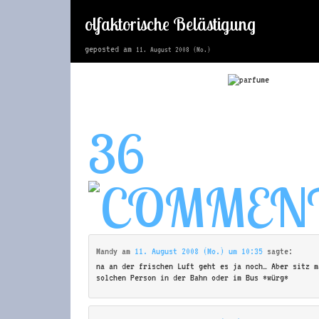
olfaktorische Belästigung
geposted am
11. August 2008 (Mo.)
36
Mandy
am
11. August 2008 (Mo.) um 10:35
sagte:
na an der frischen Luft geht es ja noch… Aber sitz m
solchen Person in der Bahn oder im Bus *würg*