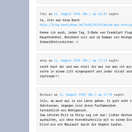
Tobi
am
11. August 2008 (Mo.) um 16:41
sagte:
Ja, JoJo war beim Bund:
http://blog.beetlebum.de/2006/05/09/melde-uhr-erfolg
Kenne ich auch, jeden Tag… S-Bahn von Frankfurt Flug
Hauptbahnhof… Brechend voll und im Sommer ein Hochge
Schweißfetischisten :(
anna
am
11. August 2008 (Mo.) um 17:18
sagte:
recht hast du! und nun stell dir mal vor man ist mir
sorte in einem lift eingesperrt und jeder stickt and
alptraum!!!
Michael
am
11. August 2008 (Mo.) um 17:44
sagte:
JoJo, du must mal in ein Labor gehen. Es gibt echt t
Substanzen, dagegen sind diese Parfümwolken
tatsächlich ein Wohlgeruch.
Zum letzten Bild im Strip sag ich nur: Lieber Gestan
aushalten, als ohne Korrekturbrille mit so einem Din
blind wie ein Maulwurf durch die Gegend laufen.