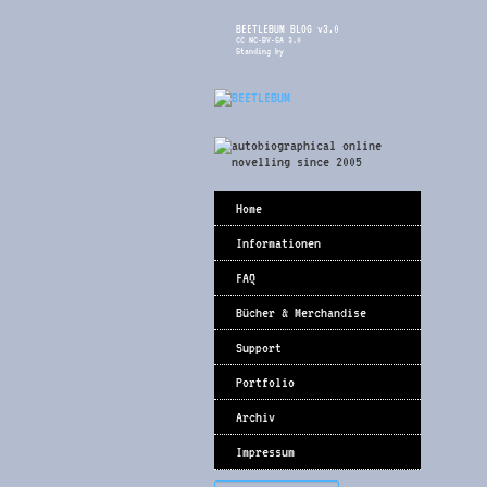
BEETLEBUM BLOG v3.0
CC NC-BY-SA 3.0
Standing by
Home
Informationen
FAQ
Bücher & Merchandise
Support
Portfolio
Archiv
Impressum