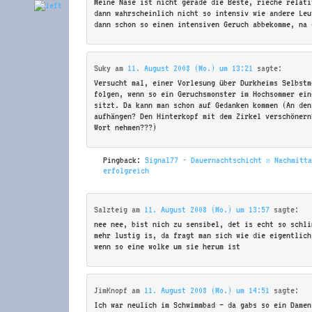
Meine Nase ist nicht gerade die Beste, rieche relati
dann wahrscheinlich nicht so intensiv wie andere Leu
dann schon so einen intensiven Geruch abbekomme, na 
Suky
am
11. August 2008 (Mo.) um 13:21
sagte:
Versucht mal, einer Vorlesung über Durkheims Selbstm
folgen, wenn so ein Geruchsmonster im Hochsommer ein
sitzt. Da kann man schon auf Gedanken kommen (An den
aufhängen? Den Hinterkopf mit dem Zirkel verschönern
Wort nehmen???)
Pingback:
Signal77 - Dauernachtschicht » Nachmitt
erfolgreich
Salzteig
am
11. August 2008 (Mo.) um 13:57
sagte:
nee nee, bist nich zu sensibel, det is echt so schli
mehr lustig is, da fragt man sich wie die eigentlich
wenn so eine wolke um sie herum ist
JimKnopf
am
11. August 2008 (Mo.) um 14:51
sagte:
Ich war neulich im Schwimmbad – da gabs so ein Damen