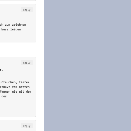
Reply
ch zum zeichnen
 kurz leiden
Reply
f.
Auftauchen, tiefer
rshave vom netten
Wangen nie mit dem
 der
Reply