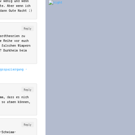
v wenig und wenn
te. Aber wenn ich
dann Gute Nacht :)
Reply
ordtheorien zu
e Reihe vor euch
 falschen Wimpern
? Durkheim beim
agsspaziergang -
Reply
mm, dass es nich
 so atmen können,
Reply
-Schwimm-