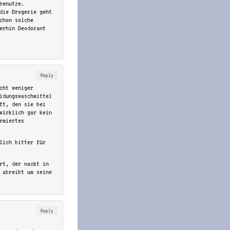
benutze.
die Drogerie geht
chon solche
erhin Deodorant
Reply
cht weniger
idungswaschmittel
ft, den sie bei
wirklich gar kein
rmiertes
lich bitter für
rt, der nackt in
 abreibt um seine
Reply