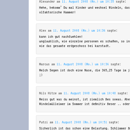
Alexander
am
11. August 2008 (Mo.) um 10:35
sagte:
Hehe, bekomm’ Du mal Kinder und wechsel Windeln, das
olfaktorische Hammer!
Alex
am
11. August 2008 (Mo.) um 10:36
sagte:
kann ich gut nachfuehlen!
unglaublich, wie einzelne personen es schaffen, so i
wie das gesamte erdgeschoss bei karstadt.
Marcus
am
11. August 2008 (Mo.) um 10:36
sagte:
Welch Segen ist doch eine Nase, die 365,25 Tage im j
;)
Nils Hitze
am
11. August 2008 (Mo.) um 10:48
sagte:
Weiss gut was du meinst, ist ziemlich fies sowas. Abe
Windelmülleimer im Sommer ist definitiv fieser .. ode
Putzi
am
11. August 2008 (Mo.) um 10:51
sagte:
Sicherlich ist das schon eine Belastung. Schlimmer f