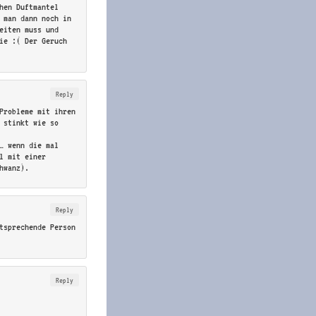
hen Duftmantel
 man dann noch in
eiten muss und
ie :( Der Geruch
Reply
Probleme mit ihren
 stinkt wie so
… wenn die mal
el mit einer
hwanz).
Reply
tsprechende Person
Reply