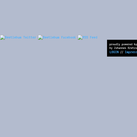
proudly powered by
by Johannes Kretzs
LOGIN
Impres
//