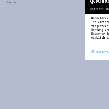
geschmo
Search
geposted a
Normalerwe
ist einfac
vorgestern
Sendung v
Besucher i
wirklich e
23
Komment