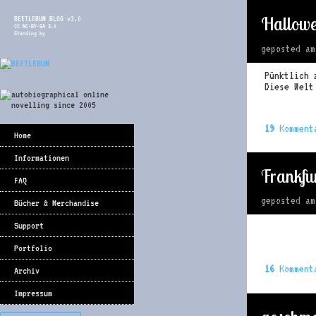
Hallow
BEETLEBUM BLOG v3.0
CC NC-BY-SA 3.0
Standing by
geposted a
Pünktlich 
Diese Welt
19
Komment
Home
Informationen
Frankfu
FAQ
geposted a
Bücher & Merchandise
Support
Portfolio
16
Komment
Archiv
Impressum