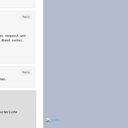
Reply
as verpasst und
 Abend vorbei.
Reply
hen.
forderliche