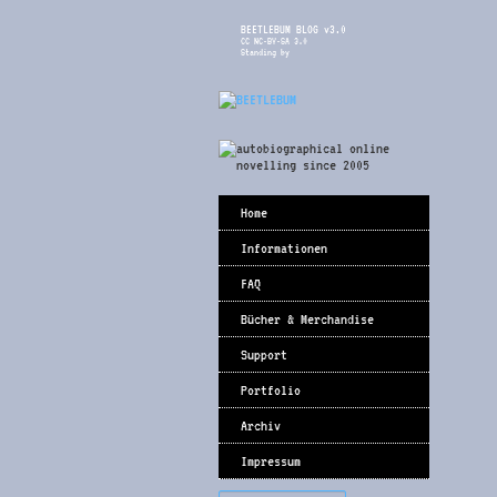
BEETLEBUM BLOG v3.0
CC NC-BY-SA 3.0
Standing by
Home
Informationen
FAQ
Bücher & Merchandise
Support
Portfolio
Archiv
Impressum