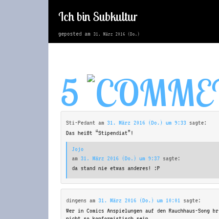
Ich bin Subkultur
geposted am
31. März 2016 (Do.)
5
Sti-Pedant
am
31. März 2016 (Do.) um 9:33
sagte:
Das heißt “Stipendiat”!
Jojo
am
31. März 2016 (Do.) um 9:37
sagte:
da stand nie etwas anderes! :P
dingens
am
31. März 2016 (Do.) um 10:01
sagte:
Wer in Comics Anspielungen auf den Rauchhaus-Song br
nicht so konformistisch sein.