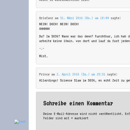
firlefanz
am
31. März 2016 (Do.) um 18:44
sagte:
NEIN! DOCH! NEIN! DOCH!
OHHHHH
Du? Im SO36? Wann war das denn? Furchtbar, ich hab d
arbeite keine 10min. von dort und lauf da fast jeden
-.-
Mist…
Prince
am
2. April 2016 (Sa.) um 15:31
sagte:
Allerdings! Science Slam im SO36, es echt Zeit zu ge
Schreibe einen Kommentar
Deine E-Mail-Adresse wird nicht veröffentlicht.
Er
Felder sind mit
*
markiert