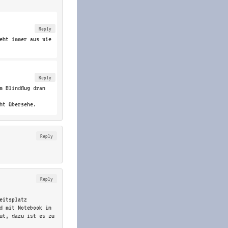
Reply
eht immer aus wie
Reply
m Blindflug dran
ht übersehe.
Reply
Reply
eitsplatz
nd mit Notebook in
ut, dazu ist es zu