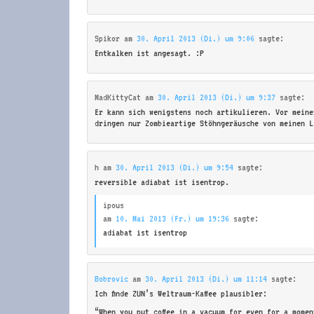
Spikor
am
30. April 2013 (Di.) um 9:06
sagte:
Entkalken ist angesagt. :P
MadKittyCat
am
30. April 2013 (Di.) um 9:37
sagte:
Er kann sich wenigstens noch artikulieren. Vor meine
dringen nur Zombieartige Stöhngeräusche von meinen L
h
am
30. April 2013 (Di.) um 9:54
sagte:
reversible adiabat ist isentrop.
ipous
am
10. Mai 2013 (Fr.) um 19:36
sagte:
adiabat ist isentrop
Bobrovic
am
30. April 2013 (Di.) um 11:14
sagte:
Ich finde ZUN’s Weltraum-Kaffee plausibler:
“When you put coffee in a vacuum for even for a mome