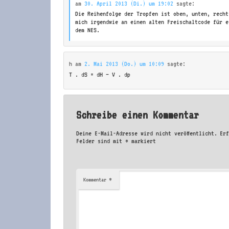
am
30. April 2013 (Di.) um 19:02
sagte:
Die Reihenfolge der Tropfen ist oben, unten, recht
mich irgendwie an einen alten Freischaltcode für e
dem NES.
h
am
2. Mai 2013 (Do.) um 10:09
sagte:
T . dS = dH – V . dp
Schreibe einen Kommentar
Deine E-Mail-Adresse wird nicht veröffentlicht.
Er
Felder sind mit
*
markiert
*
Kommentar