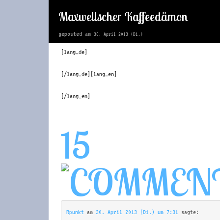
Maxwellscher Kaffeedämon
geposted am
30. April 2013 (Di.)
[lang_de]
[/lang_de][lang_en]
[/lang_en]
15
Rpunkt
am
30. April 2013 (Di.) um 7:31
sagte: