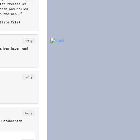
ter freezes as
ozen and boiled
in the menu.”
llite Cafe)
Reply
danken haben und
Reply
Reply
zu beobachten