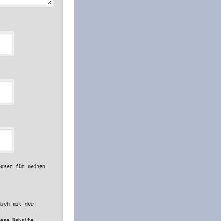
owser für meinen
dich mit der
iese Website