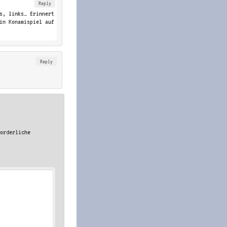
Reply
s, links… Erinnert
in Konamispiel auf
Reply
forderliche