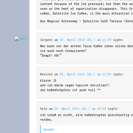
instant because of the low pressure; but then the wa
soon as the heat of vaporization disappears. This fr
coffee, Satellite Ice Coffee, is the main attraction 
Aus Magical Astronomy – Satellite Café Terrace (Sate
dingens
am
30. April 2013 (Di.) um 11:39
sagte:
Wer kann vor der ersten Tasse Kaffee schon solche Ge
sie auch noch formulieren?
“Grmpf! Kff!”
Mareike
am
30. April 2013 (Di.) um 12:50
sagte:
klasse :D
und ich würde sagen typisch christian?!
das kaffeetröpfeln ist auch toll ^^
hele
am
30. April 2013 (Di.) um 15:24
sagte:
ich schaff es nicht, alle kaffeetropfen gleichzeitig 
*stöhn…
Rpunkt