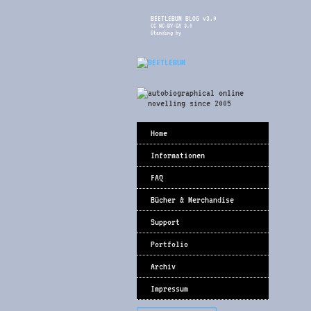
BEETLEBUM BLOG v3.0
CC NC-BY-SA 3.0
Standing by
Home
Informationen
FAQ
Bücher & Merchandise
Support
Portfolio
Archiv
Impressum