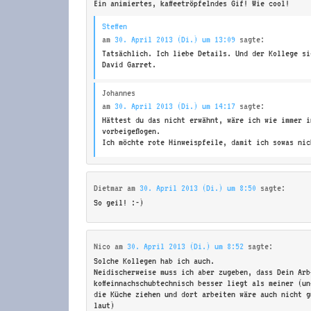
Ein animiertes, kaffeetröpfelndes Gif! Wie cool!
Steffen
am
30. April 2013 (Di.) um 13:09
sagte:
Tatsächlich. Ich liebe Details. Und der Kollege si
David Garret.
Johannes
am
30. April 2013 (Di.) um 14:17
sagte:
Hättest du das nicht erwähnt, wäre ich wie immer i
vorbeigeflogen.
Ich möchte rote Hinweispfeile, damit ich sowas nic
Dietmar
am
30. April 2013 (Di.) um 8:50
sagte:
So geil! :-)
Nico
am
30. April 2013 (Di.) um 8:52
sagte:
Solche Kollegen hab ich auch.
Neidischerweise muss ich aber zugeben, dass Dein Arb
koffeinnachschubtechnisch besser liegt als meiner (u
die Küche ziehen und dort arbeiten wäre auch nicht g
laut)