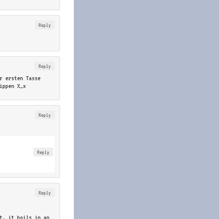
Reply
Reply
r ersten Tasse
ippen X_x
Reply
Reply
Reply
nt, it boils in an