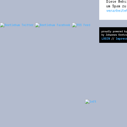
Diese Webs
um Spam z
verarbeite
proudly powered by
by Johannes Kretzs
LOGIN
Impres
//