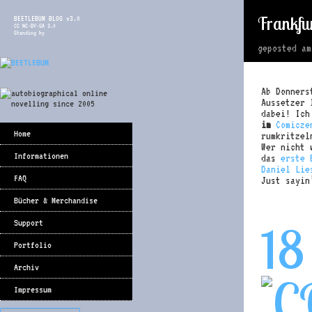
Frankfu
BEETLEBUM BLOG v3.0
CC NC-BY-SA 3.0
Standing by
geposted a
Ab Donners
Aussetzer 
dabei! Ich
im
Comicze
Home
rumkritzel
Wer nicht 
Informationen
das
erste 
Daniel Lie
FAQ
Just sayin
Bücher & Merchandise
18
Support
Portfolio
Archiv
Impressum