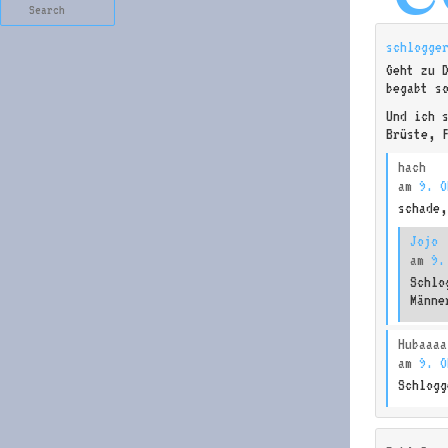
Search
schlogge
Geht zu 
begabt s
Und ich 
Brüste, 
hach
am
9. O
schade,
Jojo
am
9.
Schlo
Männe
Hubaaaa
am
9. O
Schlogg