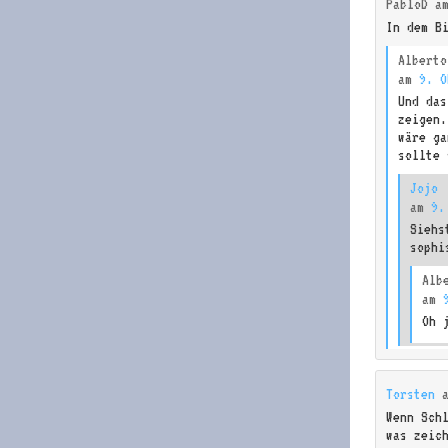
PabloD
a
In dem B
Alberto
am
9. O
Und das
zeigen
wäre ga
sollte 
Jojo
am
9.
Siehs
sophi
Alb
am
Oh 
Torsten
Wenn Sch
was zeic