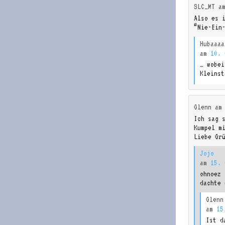
SLC_MT
a
Also es 
“Nie-Ein-
Hubaaaa
am
10. 
… wobei
Kleinst
Glenn
a
Ich sag 
Kumpel m
Liebe Gr
Jojo
am
15. 
ohnoez 
dachte 
Glenn
am
15
Ist d