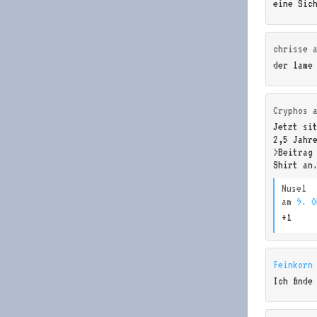
eine Sic
chrisse
der lame
Cryphos
Jetzt si
2,5 Jahr
>Beitrag
Shirt an
Nusel
am
9. O
+1
Feinkorn
Ich finde