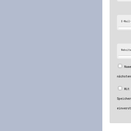
E-Mail
Websit
Nam
nächste
Mit
Speiche
einvers