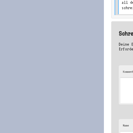
all d
schre
Schr
Deine 
Erford
Kommen
Name