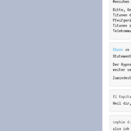
Menschen
Bitte, O
Titanen 
Pfeifger
Titanen 
Telekomm
Chaos
a
Statemen
Der Hypn
weiter s
Zumindes
El Kapit
Heil dir
sophie d
also ich