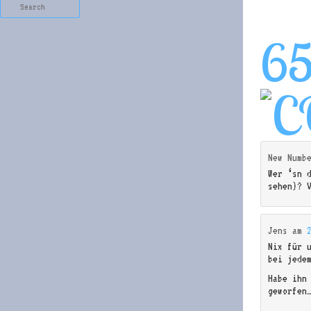
Search
6
New Numb
Wer ‘sn d
sehen)? 
Jens
am
Nix für 
bei jede
Habe ihn
geworfen