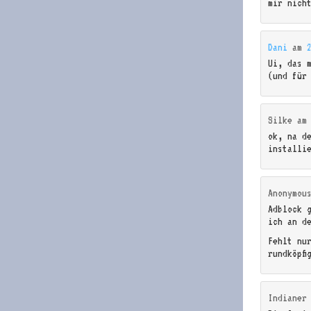
mir nich
Dani
am
Ui, das 
(und für
Silke
a
ok, na d
installi
Anonymou
Adblock 
ich an d
Fehlt nu
rundköpfi
Indianer