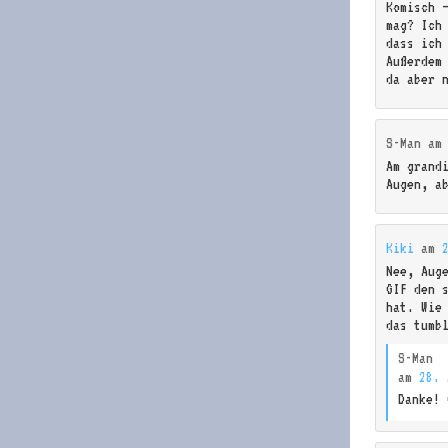
Komisch 
mag? Ich
dass ich
Außerdem 
da aber 
S-Man
a
Am grand
Augen, a
Kiki
am
Nee, Aug
GIF den 
hat. Wie
das tumb
S-Man
am
28. 
Danke! 