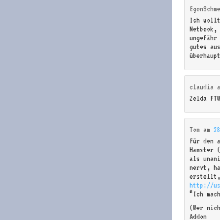
EgonSchm
Ich woll
Netbook,
ungefähr
gutes au
überhaup
claudia
Zelda FT
Tom
am
2
Für den 
Hamster 
als unan
nervt, h
erstellt
http://u
“Ich mac
(Wer nic
Addon