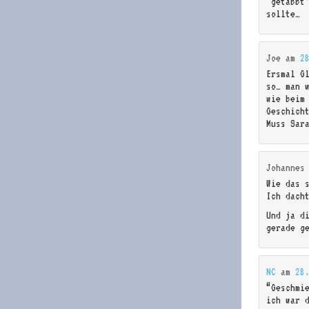
‘getabbt
sollte…
Joe
am
2
Ersmal G
so… man 
wie beim
Geschich
Muss Sar
Johannes
Wie das 
Ich dach
Und ja d
gerade g
NC
am
28
“Geschmi
ich war 