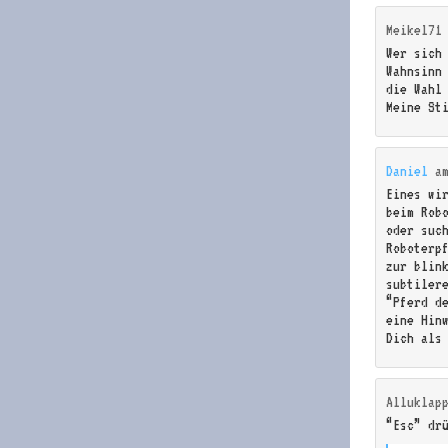
Meikel71
Wer sich
Wahnsinn
die Wahl
Meine St
Daniel
a
Eines wi
beim Robo
oder suc
Roboterp
zur blin
subtiler
“Pferd d
eine Hin
Dich als
Alluklap
“Esc” dr