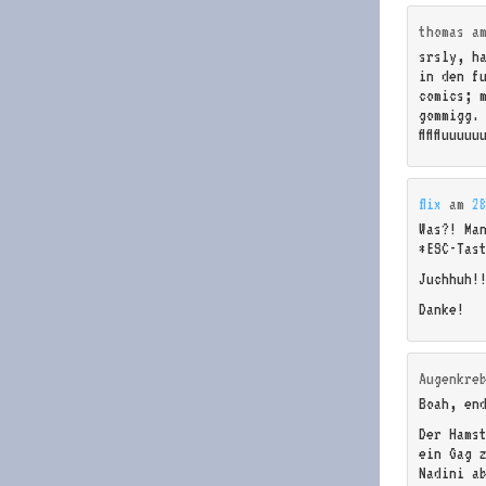
thomas
a
srsly, h
in den f
comics; 
gommigg.
ffffffuuu
flix
am
2
Was?! Ma
*ESC-Tas
Juchhuh!
Danke!
Augenkre
Boah, en
Der Hamst
ein Gag 
Nadini a