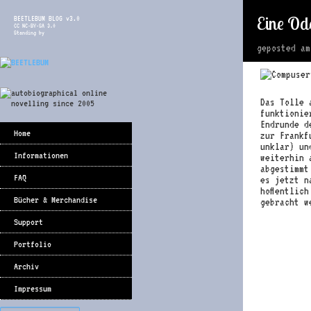
Eine Od
BEETLEBUM BLOG v3.0
CC NC-BY-SA 3.0
Standing by
geposted a
Das Tolle 
funktionie
Endrunde d
Home
zur Frankf
unklar) un
Informationen
weiterhin
abgestimmt
FAQ
es jetzt n
hoffentlic
Bücher & Merchandise
gebracht w
Support
Portfolio
Archiv
Impressum