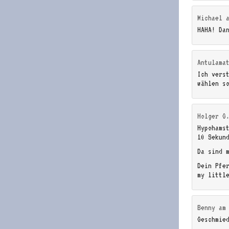
Michael
HAHA! Da
Antulama
Ich vers
wählen s
Holger G
Hypohamst
10 Sekun
Da sind 
Dein Pfe
my littl
Benny
a
Geschmie