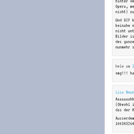
hinter d
Opera, m
nicht) z
Und GIF 
beinahe 
nicht un
Bilder i
des ganz
nunmehr 
hele
am
omg!!! h
Lisa Neu
Aaaaaaah
(Obwohl 
das der 
Ausserde
10034326