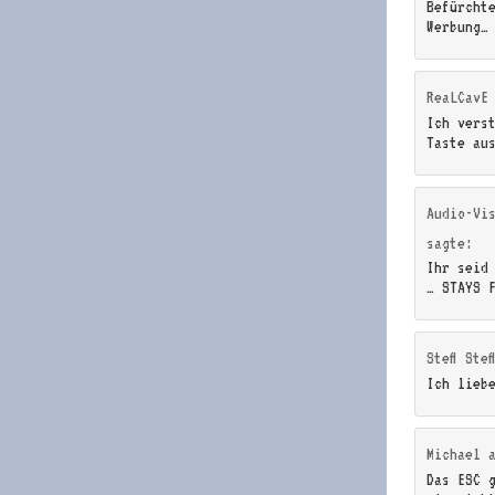
Befürcht
Werbung…
ReaLCavE
Ich vers
Taste au
Audio-Vi
sagte:
Ihr seid
… STAYS 
Steff Stef
Ich lieb
Michael
Das ESC 