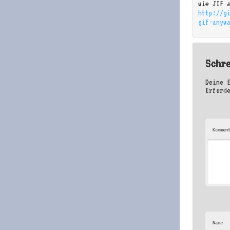
wie JIF 
http://g
gif-anyw
Schr
Deine 
Erford
Kommen
Name