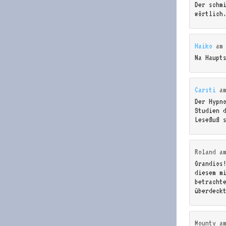
Der schm
wörtlich
Haiko
a
Na Haupt
Carsti
a
Der Hypn
Studien 
Lesefluß 
Roland
a
Grandios
diesem m
betracht
überdeck
Mounty
a