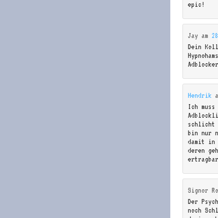
epic!
Jay
am
2
Dein Kol
Hypnoham
Adblocke
Hendrik
Ich muss
Adblockl
schlicht
bin nur n
damit in
deren ge
ertragba
Signor R
Der Psyc
noch Sch