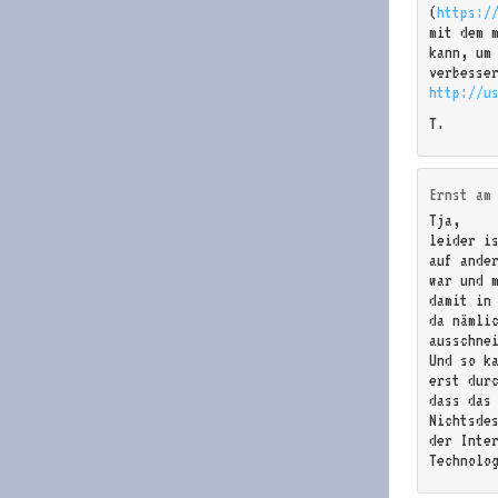
(
https:/
mit dem 
kann, um
verbesse
http://u
T.
Ernst
a
Tja,
leider i
auf ande
war und 
damit in
da nämli
ausschne
Und so k
erst dur
dass das
Nichtsde
der Inte
Technolo