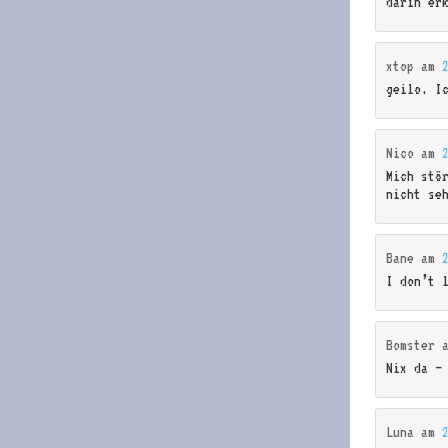
darin er
xtop
am
geilo. I
Nico
am
Mich stö
nicht se
Bane
am
I don’t 
Bomster
Nix da –
Luna
am