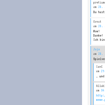
pretium
am
28. 
Du hast
Ernst
am
28. 
Wow!
Danke!
Ich bin
Jojo
am
28. 
Spielve
IanC
am
29
… und
Alluk
am
30
http:
meme.