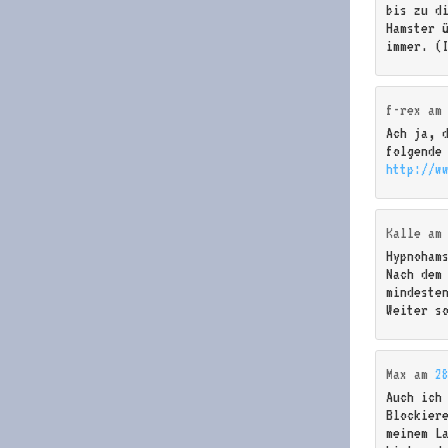
bis zu d
Hamster 
immer. (
f-rex
a
Ach ja, 
folgende
http://w
Kalle
a
Hypnoham
Nach dem
mindeste
Weiter s
Max
am
2
Auch ich
Blockier
meinem L