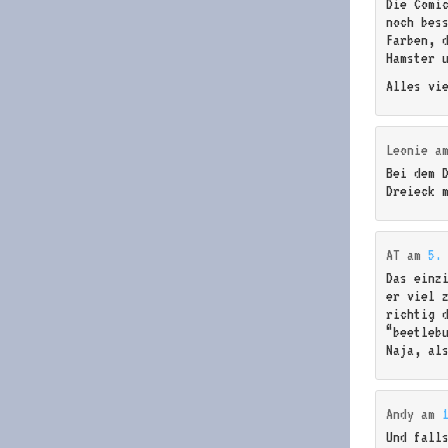
Die Comi
noch bes
Farben, 
Hamster 
Alles vi
Leonie
a
Bei dem 
Dreieck 
AT
am
5.
Das einz
er viel z
richtig 
“beetlebu
Naja, al
Andy
am
Und fall