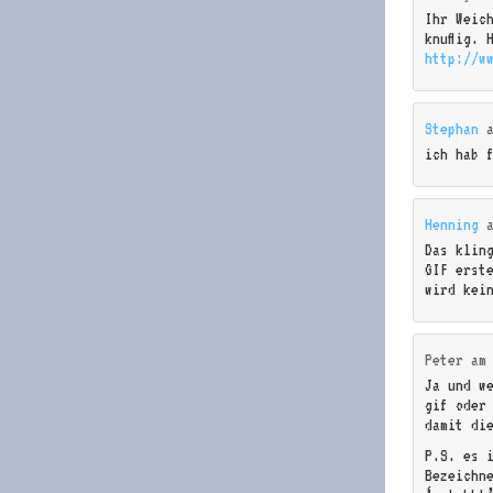
Ihr Weic
knuffig. 
http://w
Stephan
ich hab 
Henning
Das klin
GIF erst
wird kei
Peter
a
Ja und w
gif oder
damit di
P.S. es 
Bezeichn