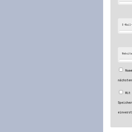
E-Mail
Websit
Nam
nächste
Mit
Speiche
einvers