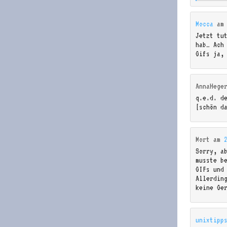
Mocca
a
Jetzt tu
hab… Ach
Gifs ja,
AnnaHege
q.e.d. d
[schön da
Mort
am
Sorry, a
musste b
GIFs und
Allerdin
keine Ge
unixtipp