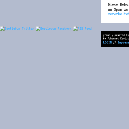
Diese Webs
um Spam z
verarbeite
proudly powered by
by Johannes Kretzs
LOGIN
Impres
//