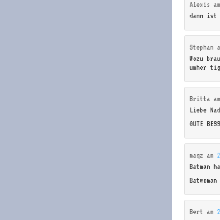
Alexis
a
dann ist
Stephan
Wozu bra
umher ti
Britta
a
Liebe Na
GUTE BES
maqz
am
Batman h
Batwoman
Bert
am