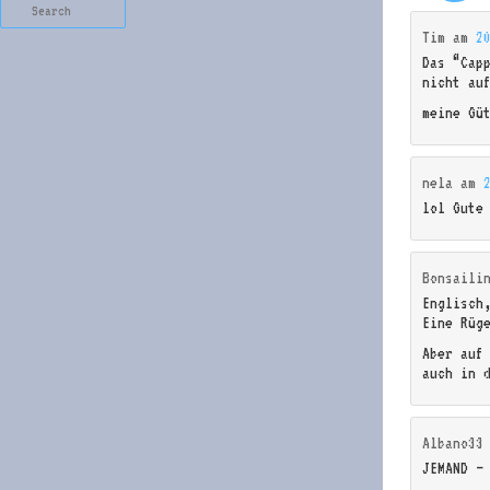
Search
Tim
am
2
Das “Cap
nicht au
meine Gü
nela
am
lol Gute
Bonsaili
Englisch
Eine Rüg
Aber auf
auch in 
Albano33
JEMAND –