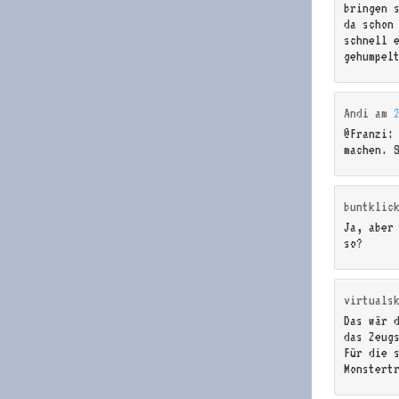
bringen 
da schon
schnell 
gehumpel
Andi
am
@Franzi:
machen. 
buntklic
Ja, aber
so?
virtuals
Das wär d
das Zeugs
Für die 
Monstert