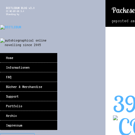
Packese
BEETLEBUM BLOG v3.0
CC NC-BY-SA 3.0
Standing by
geposted a
Home
Informationen
FAQ
Bücher & Merchandise
3
Support
Portfolio
Archiv
Impressum