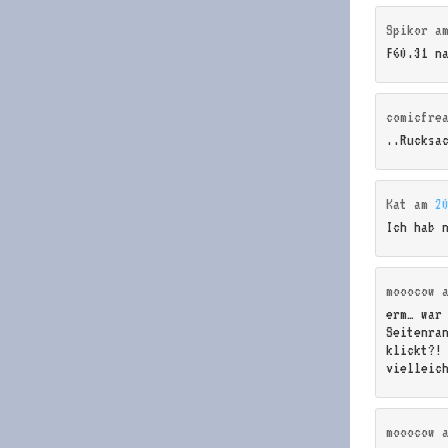
Spikor
a
F60.31 n
comicfre
..Rucksa
Kat
am
2
Ich hab n
mooocow
erm… war
Seitenra
klickt?!
vielleic
mooocow