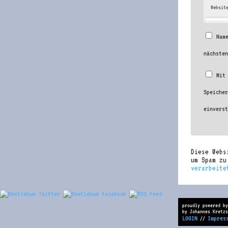
Websit
Nam
nächste
Mit
Speiche
einvers
Diese Webs
um Spam z
verarbeite
proudly powered by
by Johannes Kretzs
LOGIN
Impres
//