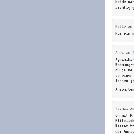
beide wa
richtig 
Ralle
a
Nur ein 
Andi
am
*gnihihi*
Wohnung-
du ja ne
so einer
lassen ;
Ansonste
Franzi
a
Oh mit K
Plötzlic
Wasser t
der Anri