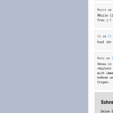
Marco
a
@Ralle (
Frau ;-)
Jo
am
21
Kauf ihr
Maru
am
Genau so
*hüstel*
mich imm
befinde u
tragen.
Schr
Deine 