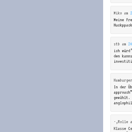
Miko
am
Meine Fr
Huckppac
stb
am
2
ich würd
den kann
investit
Hamburge
In der Üb
approach”
gewählt.
anglophi
-,Rolle
Klasse C