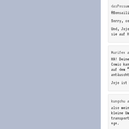
dasPossu
@Bonsail
Sorry, c
Und, Joj
sie auf 
Murifex
HA! Dein
Comic ka
auf dem 
antäusch
Jojo ist
kungchu
also mei
kleine U
transpor
*g*.