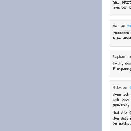
hm… jetz
nomster 
Mel
am
2
@mooocow
eine and
Raphael
Zeit, de
Einspann
Mike
am
Wenn ich
ich lese
genauso,
Und die 
dem Aufr
Du machs