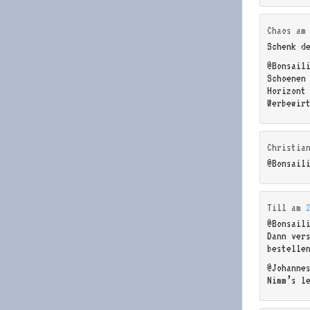
Chaos
a
Schenk d
@Bonsail
Schoenen
Horizont
Werbewir
Christia
@Bonsail
Till
am
@Bonsail
Dann ver
bestelle
@Johanne
Nimm’s l