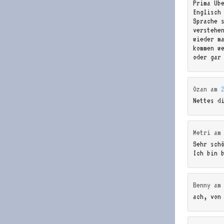
Prima Üb
Englisch
Sprache 
verstehe
wieder m
kommen w
oder gar
Ozan
am
Nettes d
Metri
a
Sehr schö
Ich bin 
Benny
a
ach, von