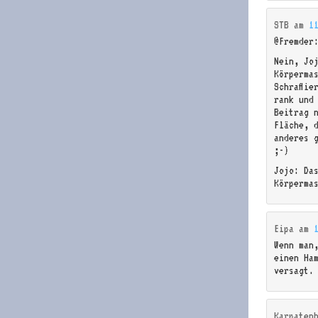
STB
am
1
@Fremder
Nein, Jo
Körperma
Schraffie
rank und
Beitrag 
Fläche, 
anderes 
;-)
Jojo: Da
Körperma
Eipa
am
Wenn man
einen Ha
versagt.
Karpaten