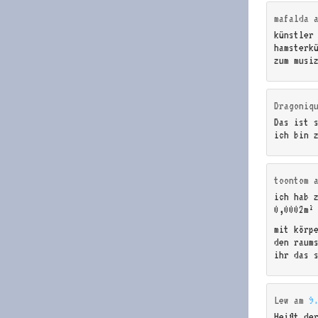
mafalda
künstler
hamsterkü
zum musi
Dragoniq
Das ist 
ich bin 
toontom
ich hab 
0,0002m²
mit körpe
den raum
ihr das 
Lew
am
9
Heißt de