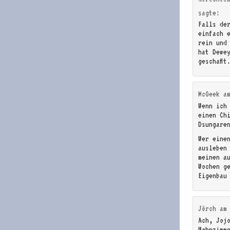
sagte:
Falls de
einfach 
rein und
hat Dewe
geschafft
McGeek
a
Wenn ich
einen Ch
Dsungare
Wer eine
ausleben
meinen a
Wochen g
Eigenbau 
Jörch
a
Ach, Joj
Wohnzimm