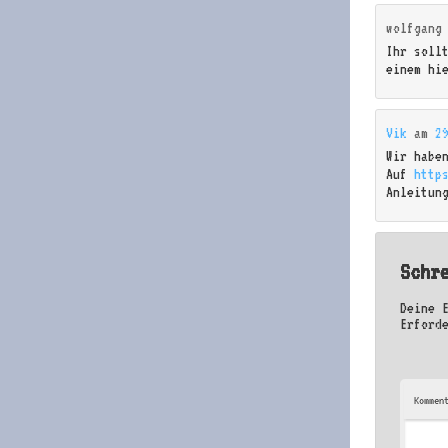
wolfgang
Ihr soll
einem hi
Vik
am
2
Wir habe
Auf
https
Anleitun
Schr
Deine 
Erford
Kommen