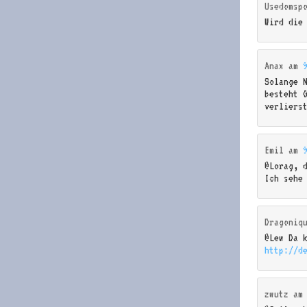
Usedomsp
Wird die
Anax
am
Solange N
besteht 
verliers
Emil
am
@Lorag, 
Ich sehe
Dragoniq
@Lew Da 
http://d
zwutz
a