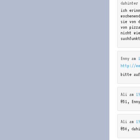
dahinter
ich erin
wochenen
sie von 
von pizza
nicht wi
suchfunk
Enny
am
http://w
bitte au
Ali
am
1
@51, Enn
Ali
am
1
@50, dah