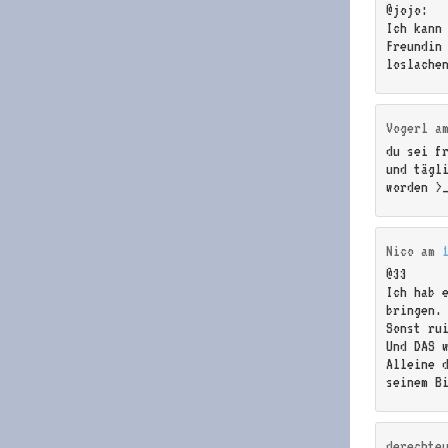
@jojo:
Ich kann
Freundin
loslache
Vogerl
a
du sei f
und tägl
worden >
Nico
am
@33
Ich hab 
bringen.
Sonst ru
Und DAS 
Alleine 
seinem B
derechte