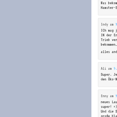
Was beko
Hamster-
Indy
am
ICh mag 
IN der E
Trieb ver
bekommen
alles an
Ali
am
9
Super. J
den Öko-
Enny
am
neues La
super! =
Und die 
große Kl