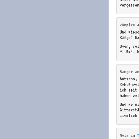
vergesse
wAmpIre
Und wies
Käfige? D
Sven, sel
~1.5m², K
Banger
a
Autschn,
RoboWhee
ich seit
haben wo
Und wo w
Gitterst
ziemlich
Mela
am