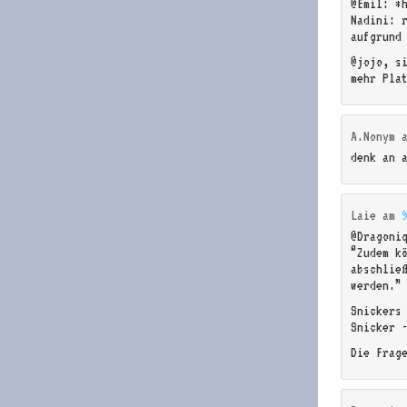
@Emil: *
Nadini: 
aufgrund
@jojo, s
mehr Pla
A.Nonym
denk an 
Laie
am
@Dragoni
“Zudem k
abschlie
werden.”
Snickers
Snicker 
Die Frag