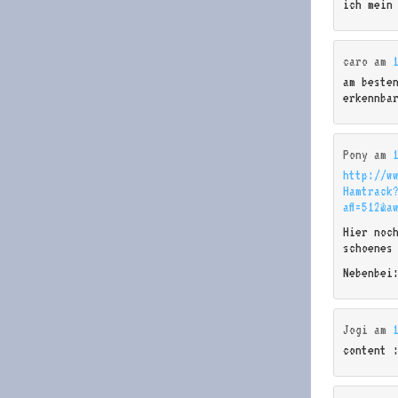
ich mein
caro
am
am besten
erkennba
Pony
am
http://ww
Hamtrack
aff=512&a
Hier noc
schoenes
Nebenbei
Jogi
am
content 