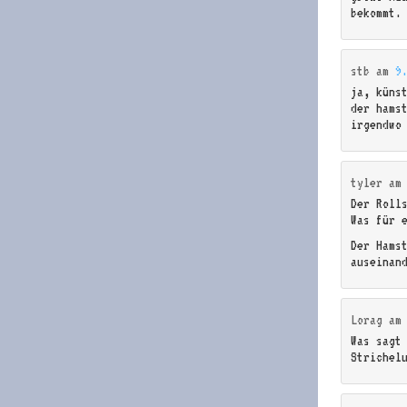
bekommt.
stb
am
9
ja, küns
der hams
irgendwo
tyler
a
Der Rolls
Was für 
Der Hamst
auseinan
Lorag
a
Was sagt
Strichel