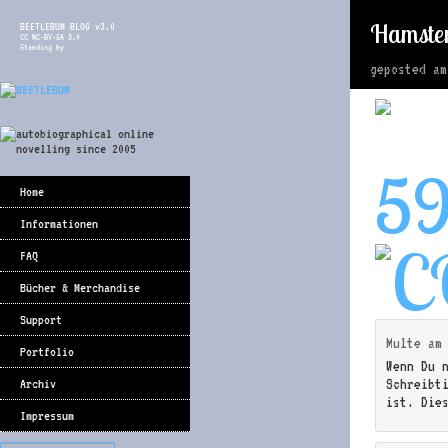
Hamster
BEETLEBUM BLOG v3.0
CC NC-BY-SA 3.0
Standing by
geposted a
5
Home
Informationen
FAQ
Bücher & Merchandise
Support
Multe
a
Portfolio
Wenn Du 
Schreibt
Archiv
ist. Die
Impressum