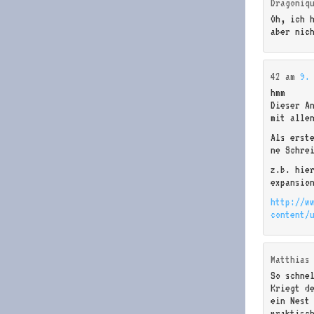
Dragoniq
Oh, ich 
aber nich
42
am
9.
hmm
Dieser An
mit alle
Als erst
ne Schre
z.b. hie
expansio
http://w
content/
Matthias
So schne
Kriegt d
ein Nest
praktisch