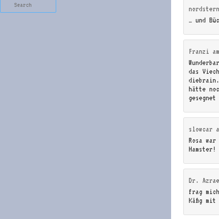
Search
nordster
… und Bü
Franzi
a
Wunderba
das Viec
diebrain
hätte no
gesegnet
slowcar
Rosa war
Hamster!
Dr. Azra
frag mic
Käfig mit