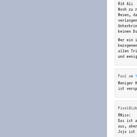
@14 Ali
Noch zu 
Wesen, d
verlange
Unterbrin
keinen D
Wer ein 
bezogenen
allen Tr
und weni
Paul
am
Weniger 
ist vers
Pixelflic
@Nico:
Das ist 
aus, abe
Jojo ist