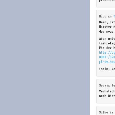
Nico
am
Nein, is
Hamster 
der neue 
Aber unt
(mehreta
Wie der 
http://cg
BUNT-/32
pt=de_ha
(nein, k
Seraja T
Verhätsc
noch übe
Silke
a