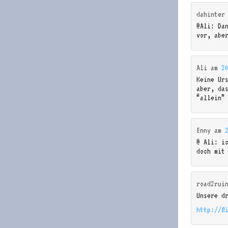
dahinter
@Ali: Dan
vor, abe
Ali
am
2
Keine Urs
aber, da
“allein”
Enny
am
@ Ali: i
doch mit
road2rui
Unsere d
http://fl