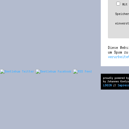
Mit
Speiche
einvers
Diese Webs
um Spam z
verarbeite
proudly powered by
by Johannes Kretzs
LOGIN
Impres
//