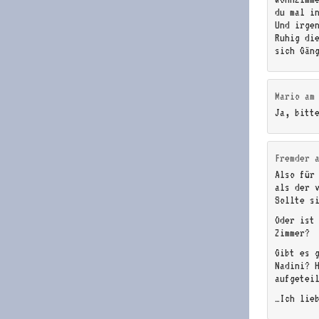
du mal i
Und irge
Ruhig di
sich Gän
Mario
a
Ja, bitt
Fremder
Also für
als der 
Sollte s
Oder ist 
Zimmer?
Gibt es 
Nadini? 
aufgetei
…Ich lie