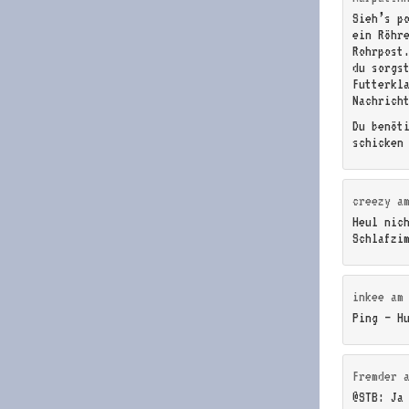
Sieh’s p
ein Röhr
Rohrpost
du sorgs
Futterkla
Nachrich
Du benöt
schicken
creezy
a
Heul nic
Schlafzi
inkee
a
Ping – H
Fremder
@STB: Ja