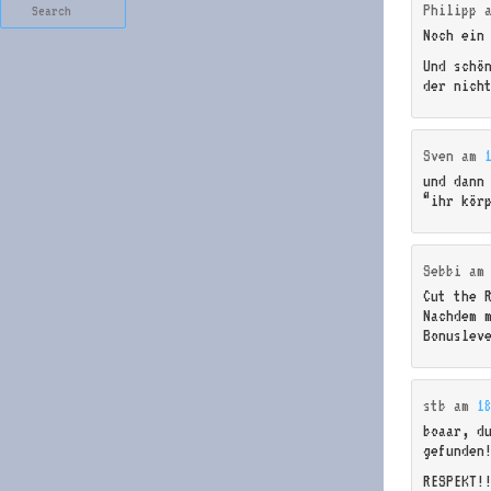
Search
Philipp
Noch ein
Und schö
der nich
Sven
am
und dann
“ihr kör
Sebbi
a
Cut the 
Nachdem 
Bonuslev
stb
am
1
boaar, d
gefunden
RESPEKT!