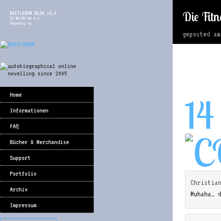
Die Fit
BEETLEBUM BLOG v3.0
CC NC-BY-SA 3.0
Standing by
geposted a
Home
14
Informationen
FAQ
Bücher & Merchandise
Support
Portfolio
Christia
Archiv
Muhaha… 
Impressum