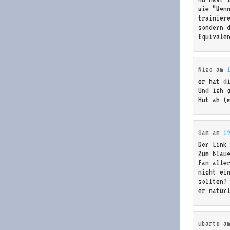
wie “Wenn
trainier
sondern 
Equivale
Nico
am
er hat d
Und ich g
Hut ab (
Sam
am
1
Der Link
Zum blau
Fan alle
nicht ei
sollten?
er natür
ubarto
a