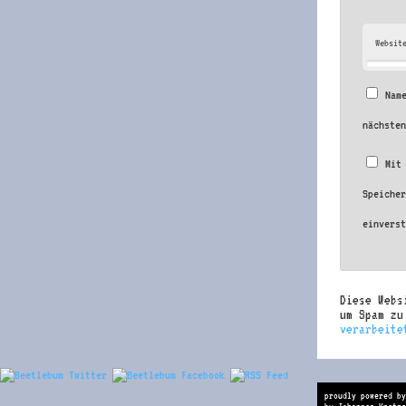
Websit
Nam
nächste
Mit
Speiche
einvers
Diese Webs
um Spam z
verarbeite
proudly powered by