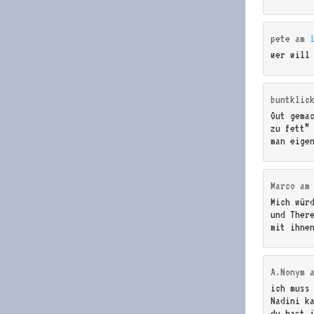
pete
am
wer will
buntklic
Gut gema
zu fett” 
man eige
Marco
a
Mich wür
und Ther
mit ihne
A.Nonym
ich muss
Nadini k
du hast 