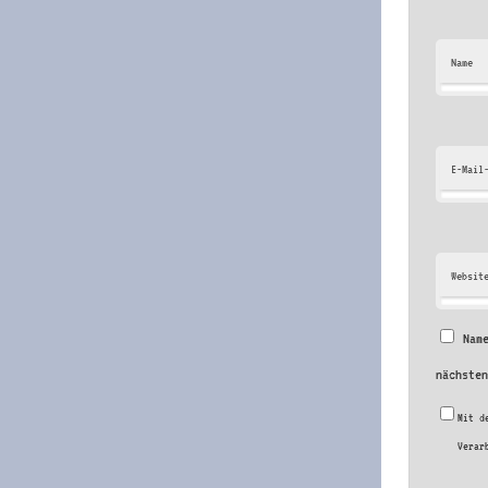
Name
E-Mail
Websit
Nam
nächste
Mit d
Verar