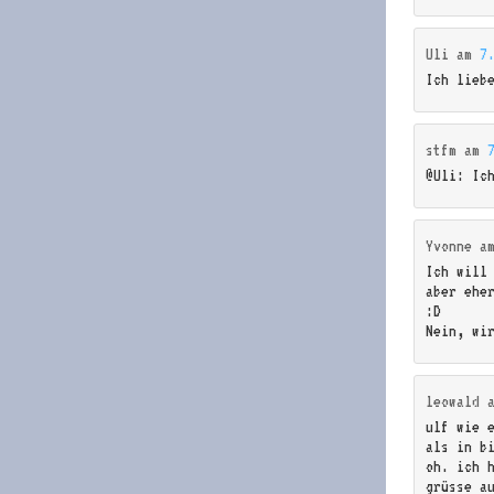
Uli
am
7
Ich lieb
stfm
am
@Uli: Ic
Yvonne
a
Ich will
aber eher
:D
Nein, wi
leowald
ulf wie 
als in b
oh. ich 
grüsse a