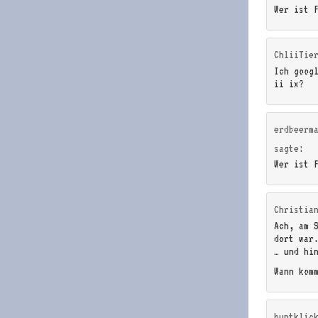
Wer ist 
ChliiTie
Ich goog
ii ix?
erdbeerm
sagte:
Wer ist 
Christia
Ach, am 
dort war
… und hi
Wann kom
buntklic