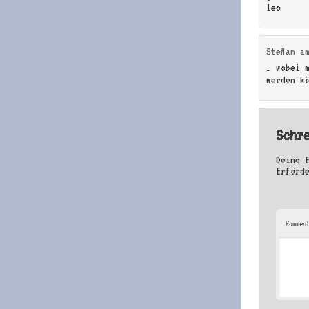
leo
Steffan
a
… wobei 
werden k
Schr
Deine 
Erford
Kommen