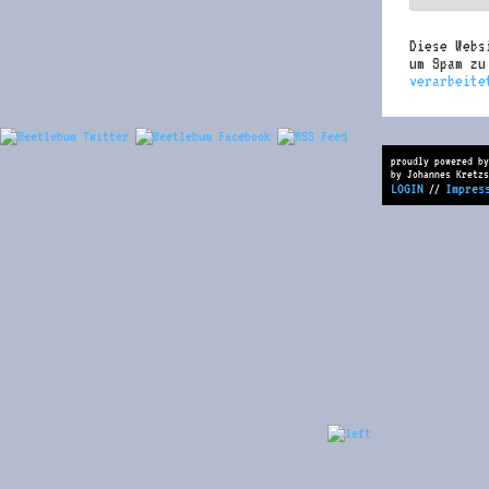
Diese Webs
um Spam z
verarbeite
proudly powered by
by Johannes Kretzs
LOGIN
Impres
//