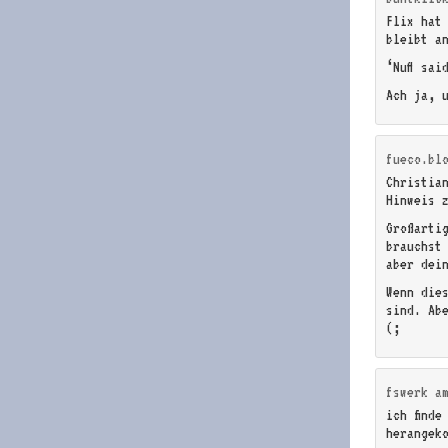
Flix hat
bleibt a
‘Nuff sai
Ach ja, 
fueco.bl
Christia
Hinweis 
Großarti
brauchst
aber dei
Wenn die
sind. Ab
(;
fswerk
a
ich finde
herangek