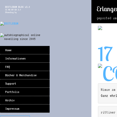
Erlange
BEETLEBUM BLOG v3.0
CC NC-BY-SA 3.0
Standing by
geposted a
17
Home
Informationen
FAQ
Bücher & Merchandise
Support
Nimue
a
Portfolio
Ganz ehrl
Archiv
Impressum
rittiner