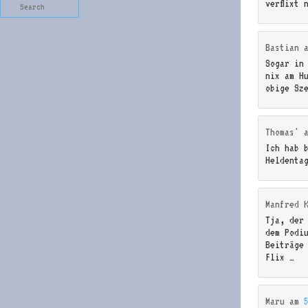
Search
verflixt 
Bastian
Sogar in
nix am H
obige Sz
Thomas'
Ich hab 
Heldenta
Manfred 
Tja, der
dem Podi
Beiträge
Flix …
Maru
am