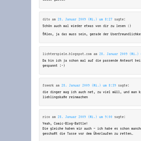
dito
am
28. Januar 2009 (Mi.) um 8:27
sagte:
Schön auch mal wieder etwas von dir zu lesen :)
@Alex, ja das muss sein, gerade der Userfreundlichke
lichterspiele.blogspot.com
am
28. Januar 2009 (Mi.) 
Da bin ich ja schon mal auf die passende Antwort bei
gespannt :-)
fswerk
am
28. Januar 2009 (Mi.) um 8:39
sagte:
die dinger mag ich auch net, zu viel müll, und man k
lieblingskaffe reinmachen
rico
am
28. Januar 2009 (Mi.) um 9:00
sagte:
Yeah, Comic-Blog-Battle!
Die gleiche haben wir auch – ich habe es schon manch
geschafft die Tasse vor dem Überlaufen zu retten…