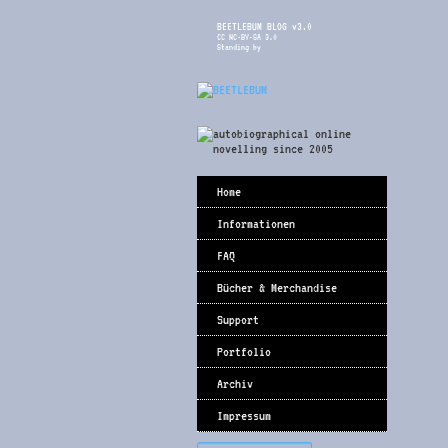
BEETLEBUM BLOG v3.0
CC NC-BY-SA 3.0
Standing by
Home
Informationen
FAQ
Bücher & Merchandise
Support
Portfolio
Archiv
Impressum