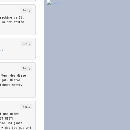
Reply
maschine vs St.
 in der ersten
Reply
n
“…
Reply
. Wenn der diese
t gut. Basta!
ichnet hätte.
Reply
nt uns nicht
ST MIST!
ühle und ganze
h – das ist gut und