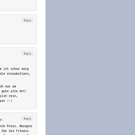
Reply
Reply
e ist schon ewig
die einzukellern,
ch nur am
 gute alte Art:
ilch rein,
per :-)
Reply
e:
ench Press. Morgens
s für die Fitness