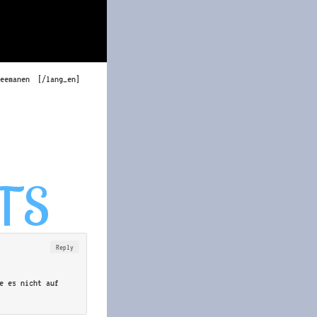
[/lang_en]
Reply
ge es nicht auf