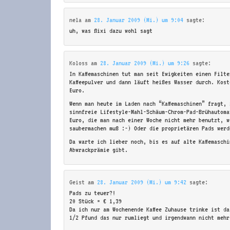
nela
am
28. Januar 2009 (Mi.) um 9:04
sagte:
uh, was flixi dazu wohl sagt
Koloss
am
28. Januar 2009 (Mi.) um 9:26
sagte:
In Kaffemaschinen tut man seit Ewigkeiten einen Filt
Kaffeepulver und dann läuft heißes Wasser durch. Kos
Euro.
Wenn man heute im Laden nach “Kaffemaschinen” fragt,
sinnfreie Lifestyle-Mahl-Schäum-Chrom-Pad-Brühautoma
Euro, die man nach einer Woche nicht mehr benutzt, w
saubermachen muß :-) Oder die proprietären Pads werd
Da warte ich lieber noch, bis es auf alte Kaffemaschi
Abwrackprämie gibt.
Geist
am
28. Januar 2009 (Mi.) um 9:42
sagte:
Pads zu teuer?!
20 Stück = € 1,39
Da ich nur am Wochenende Kaffee Zuhause trinke ist d
1/2 Pfund das nur rumliegt und irgendwann nicht mehr