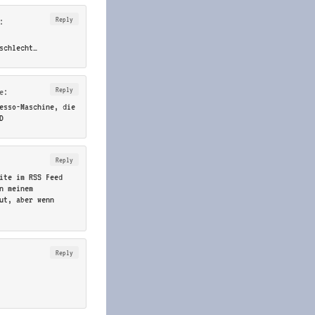
Reply
:
schlecht…
Reply
e:
esso-Maschine, die
D
Reply
ite im RSS Feed
n meinem
ut, aber wenn
Reply