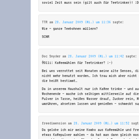
soviel Zeit muss sein (gilt auch für Teetrinker)! :D
TTR
am
28. Januar 2009 (Mi.) um 11:36
sagte:
Wie – ganze Teebohnen müllern?
SCNR
Doc Snyder
am
28. Januar 2009 (Mi.) um 11:42
sagte:
@Olli: Kaffeemühlen für Teetrinker? :-)
Bei uns verrottet seit Monaten meine alte Senseo, di
nicht mehr benutzt worden… Ich trau mich aber nicht 
die beißt bestimmt…
Da in unserem Haushalt nur ich Kaffee trinke – und au
Wochenende – mache ich selbigen mittlerweile auf die
Pulver in Tasse, heißes Wasser drauf, Zucker rein, M
umrühren, absetzen lassen und genießen – schmeckt su
freedimension
am
28. Januar 2009 (Mi.) um 11:52
sagt
Da gelobe ich mir meine Kombo aus Kaffeemühle und Fr
etwas Kaffepulver mahlen – da hat man dann gleich wa