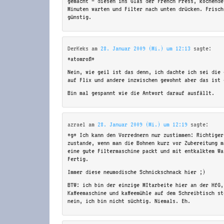
gemacht – diesen ins Glas der French Press, kochende
Minuten warten und Filter nach unten drücken. Frisch
günstig.
DerKeks
am
28. Januar 2009 (Mi.) um 12:13
sagte:
*atomrofl*
Nein, wie geil ist das denn, ich dachte ich sei die 
auf Flix und andere inzwischen gewohnt aber das ist 
Bin mal gespannt wie die Antwort darauf ausfällt.
azrael
am
28. Januar 2009 (Mi.) um 12:19
sagte:
*g* Ich kann den Vorrednern nur zustimmen: Richtiger
zustande, wenn man die Bohnen kurz vor Zubereitung m
eine gute Filtermaschine packt und mit entkalktem Wa
Fertig.
Immer diese neumodische Schnickschnack hier ;)
BTW: ich bin der einzige MItarbeite hier an der HfG,
Kaffeemaschine und kaffeemühle auf dem Schreibtisch s
nein, ich bin nicht süchtig. Niemals. Eh.