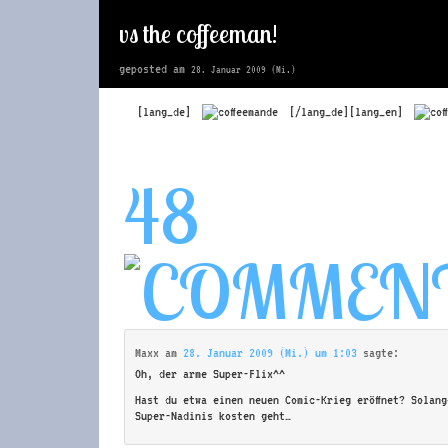
vs the coffeeman!
geposted am
28. Januar 2009 (Mi.)
[lang_de]
[/lang_de][lang_en]
48
Maxx
am
28. Januar 2009 (Mi.) um 1:03
sagte:
Oh, der arme Super-Flix^^
Hast du etwa einen neuen Comic-Krieg eröffnet? Solan
Super-Nadinis kosten geht…