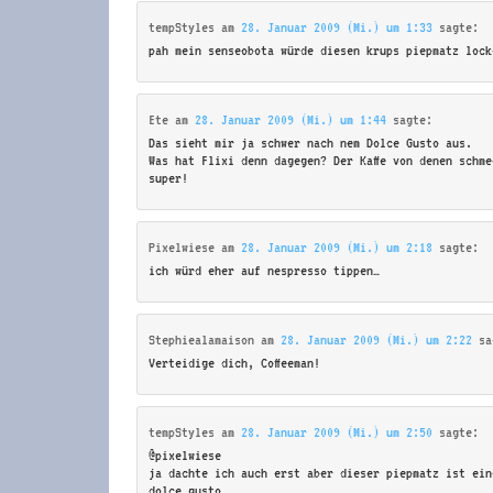
tempStyles
am
28. Januar 2009 (Mi.) um 1:33
sagte:
pah mein senseobota würde diesen krups piepmatz lock
Ete
am
28. Januar 2009 (Mi.) um 1:44
sagte:
Das sieht mir ja schwer nach nem Dolce Gusto aus.
Was hat Flixi denn dagegen? Der Kaffe von denen schm
super!
Pixelwiese
am
28. Januar 2009 (Mi.) um 2:18
sagte:
ich würd eher auf nespresso tippen…
Stephiealamaison
am
28. Januar 2009 (Mi.) um 2:22
sa
Verteidige dich, Coffeeman!
tempStyles
am
28. Januar 2009 (Mi.) um 2:50
sagte:
@pixelwiese
ja dachte ich auch erst aber dieser piepmatz ist ein
dolce gusto…