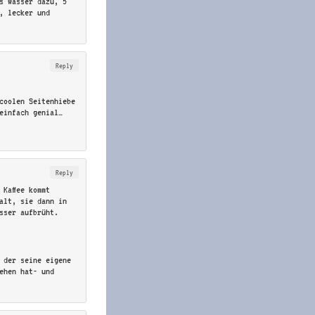
s Wasser dazu, 5
, lecker und
Reply
coolen Seitenhiebe
einfach genial…
Reply
 Kaffee kommt
alt, sie dann in
sser aufbrüht.
 der seine eigene
tehen hat- und