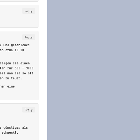
Reply
Reply
er und gemahlenes
ten etwa 10-30
 zeigen sie einem
ten für 500 – 3000
eil man sie so oft
en zu teuer.
nen eine
Reply
as günstiger als
 schmeckt.