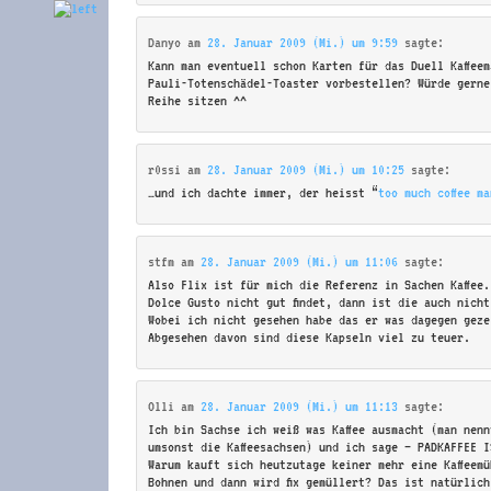
Danyo
am
28. Januar 2009 (Mi.) um 9:59
sagte:
Kann man eventuell schon Karten für das Duell Kaffee
Pauli-Totenschädel-Toaster vorbestellen? Würde gerne
Reihe sitzen ^^
r0ssi
am
28. Januar 2009 (Mi.) um 10:25
sagte:
…und ich dachte immer, der heisst “
too much coffee ma
stfm
am
28. Januar 2009 (Mi.) um 11:06
sagte:
Also Flix ist für mich die Referenz in Sachen Kaffee
Dolce Gusto nicht gut findet, dann ist die auch nich
Wobei ich nicht gesehen habe das er was dagegen geze
Abgesehen davon sind diese Kapseln viel zu teuer.
Olli
am
28. Januar 2009 (Mi.) um 11:13
sagte:
Ich bin Sachse ich weiß was Kaffee ausmacht (man nen
umsonst die Kaffeesachsen) und ich sage – PADKAFFEE I
Warum kauft sich heutzutage keiner mehr eine Kaffeem
Bohnen und dann wird fix gemüllert? Das ist natürlic