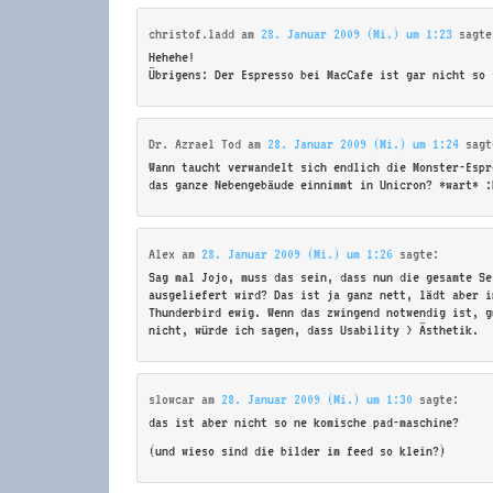
christof.ladd
am
28. Januar 2009 (Mi.) um 1:23
sagte
Hehehe!
Übrigens: Der Espresso bei MacCafe ist gar nicht so 
Dr. Azrael Tod
am
28. Januar 2009 (Mi.) um 1:24
sagt
Wann taucht verwandelt sich endlich die Monster-Espr
das ganze Nebengebäude einnimmt in Unicron? *wart* :
Alex
am
28. Januar 2009 (Mi.) um 1:26
sagte:
Sag mal Jojo, muss das sein, dass nun die gesamte Se
ausgeliefert wird? Das ist ja ganz nett, lädt aber i
Thunderbird ewig. Wenn das zwingend notwendig ist, g
nicht, würde ich sagen, dass Usability > Ästhetik.
slowcar
am
28. Januar 2009 (Mi.) um 1:30
sagte:
das ist aber nicht so ne komische pad-maschine?
(und wieso sind die bilder im feed so klein?)