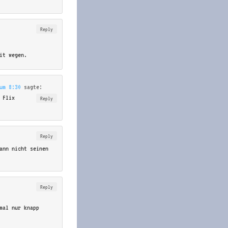
Reply
it wegen.
um 8:30
sagte:
 Flix
Reply
Reply
ann nicht seinen
Reply
mal nur knapp