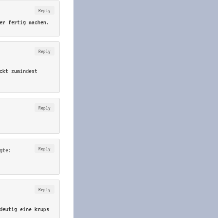
Reply
er fertig machen.
Reply
eckt zumindest
Reply
Reply
gte:
Reply
deutig eine krups