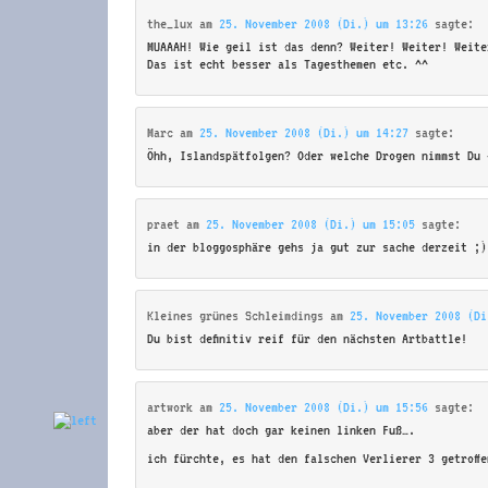
the_lux
am
25. November 2008 (Di.) um 13:26
sagte:
MUAAAH! Wie geil ist das denn? Weiter! Weiter! Weite
Das ist echt besser als Tagesthemen etc. ^^
Marc
am
25. November 2008 (Di.) um 14:27
sagte:
Öhh, Islandspätfolgen? Oder welche Drogen nimmst Du 
praet
am
25. November 2008 (Di.) um 15:05
sagte:
in der bloggosphäre gehs ja gut zur sache derzeit ;)
Kleines grünes Schleimdings
am
25. November 2008 (Di
Du bist definitiv reif für den nächsten Artbattle!
artwork
am
25. November 2008 (Di.) um 15:56
sagte:
aber der hat doch gar keinen linken Fuß….
ich fürchte, es hat den falschen Verlierer 3 getroffe