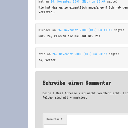
kat
am
26. November 2008 (Mi.) um 10:44
sagte:
Wie hat das ganze eigentlich angefangen? Ich hab den
verloren….
Michael
am
26. November 2008 (Mi.) um 11:18
sagte:
Nur. 26, klicken sie mal auf Nr. 25!
eric
am
26. November 2008 (Mi.) um 20:57
sagte:
so, weiter
Schreibe einen Kommentar
Deine E-Mail-Adresse wird nicht veröffentlicht.
Er
Felder sind mit
*
markiert
*
Kommentar