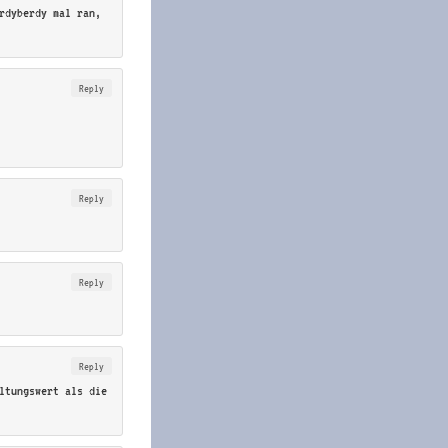
rdyberdy mal ran,
Reply
Reply
Reply
Reply
ltungswert als die