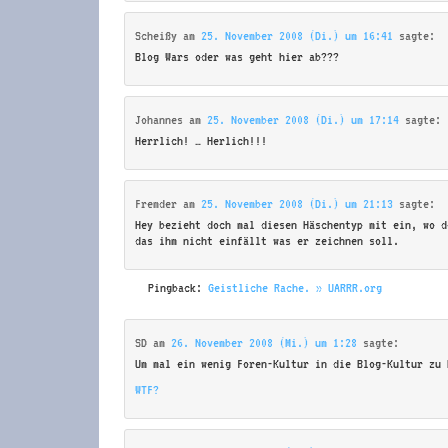
Scheißy
am
25. November 2008 (Di.) um 16:41
sagte:
Blog Wars oder was geht hier ab???
Johannes
am
25. November 2008 (Di.) um 17:14
sagte:
Herrlich! … Herlich!!!
Fremder
am
25. November 2008 (Di.) um 21:13
sagte:
Hey bezieht doch mal diesen Häschentyp mit ein, wo d
das ihm nicht einfällt was er zeichnen soll.
Pingback:
Geistliche Rache. » UARRR.org
SD
am
26. November 2008 (Mi.) um 1:28
sagte:
Um mal ein wenig Foren-Kultur in die Blog-Kultur zu 
WTF?