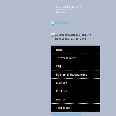
BEETLEBUM BLOG v3.0
CC NC-BY-SA 3.0
Standing by
Home
Informationen
FAQ
Bücher & Merchandise
Support
Portfolio
Archiv
Impressum