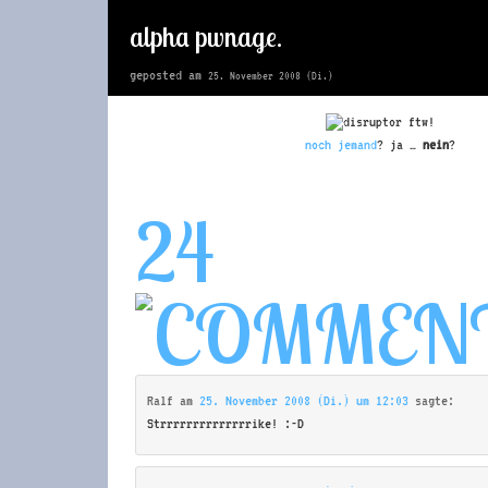
alpha pwnage.
geposted am
25. November 2008 (Di.)
noch
jemand
? ja …
nein
?
24
Ralf
am
25. November 2008 (Di.) um 12:03
sagte:
Strrrrrrrrrrrrrrike! :-D