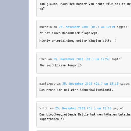
ich glaube, nach dem konter von heute früh sollte ne
wa?
kwentin
am
25. November 2008 (Di.) um 12:49
sagte:
er hat einen ManinBlack hingelegt.
highly entertaining, weiter kämpfen bitte :)
Sven
am
25. November 2008 (Di.) um 12:57
sagte:
Ihr seid klasse Jungs xD
macScrubs
am
25. November 2008 (Di.) um 13:13
sagte:
Das nenne ich mal eine
Schneeball
schlacht.
Ylloh
am
25. November 2008 (Di.) um 13:16
sagte:
Das blogübergreifende Battle hat nen höheren Unterha
Tagesthemen :)