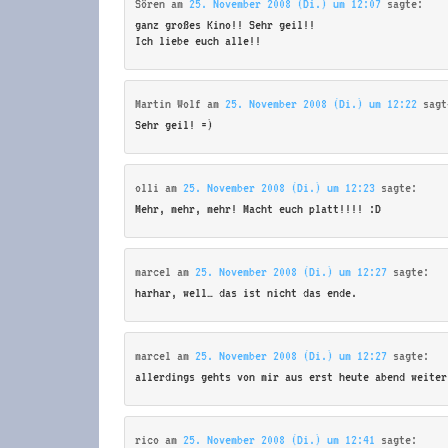
Sören
am
25. November 2008 (Di.) um 12:07
sagte:
ganz großes Kino!! Sehr geil!!
Ich liebe euch alle!!
Martin Wolf
am
25. November 2008 (Di.) um 12:22
sagt
Sehr geil! =)
olli
am
25. November 2008 (Di.) um 12:23
sagte:
Mehr, mehr, mehr! Macht euch platt!!!! :D
marcel
am
25. November 2008 (Di.) um 12:27
sagte:
harhar, well… das ist nicht das ende.
marcel
am
25. November 2008 (Di.) um 12:27
sagte:
allerdings gehts von mir aus erst heute abend weiter
rico
am
25. November 2008 (Di.) um 12:41
sagte: