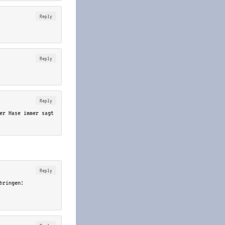
Reply
Reply
Reply
er Hase immer sagt
Reply
bringen: