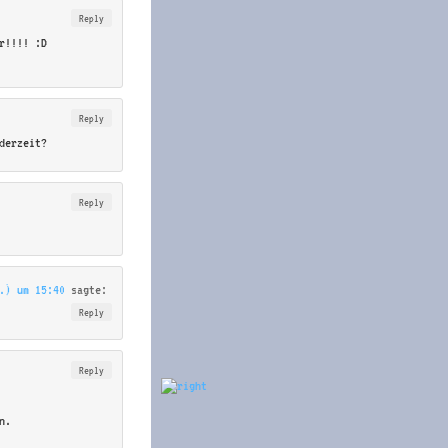
Reply
r!!!! :D
Reply
derzeit?
Reply
.) um 15:40
sagte:
Reply
Reply
n.