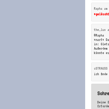
Rapha
a
*gelösch
the_lux
@Rapha
*narf* D
in: Glet
Außerdem 
könnte e
cSTRAUSS
ich finde
Schr
Deine 
Erford