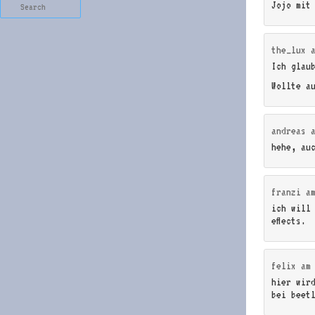
Search
Jojo mit
the_lux
Ich glau
Wollte a
andreas
hehe, au
franzi
a
ich will
effects.
felix
a
hier wir
bei beet