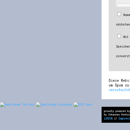
Nam
nächste
Mit
Speiche
einvers
Diese Webs
um Spam z
verarbeite
proudly powered by
by Johannes Kretzs
LOGIN
Impres
//