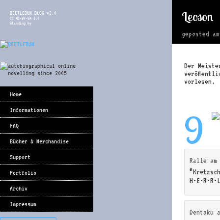
Leoson
BEETLEBUM BLOG v3.0
CC NC-BY-SA 3.0
Standing by
geposted a
Der Meiste
veröffentl
vorlesen.
Home
Informationen
9
FAQ
Bücher & Merchandise
Support
Ralle
a
“Kretzsc
Portfolio
H-E-R-R-
Archiv
Impressum
Dentaku