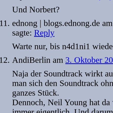
Und Norbert?
ednong | blogs.ednong.de
a
sagte:
Reply
Warte nur, bis n4d1ni1 wiede
AndiBerlin
am
3. Oktober 20
Naja der Soundtrack wirkt a
man sich den Soundtrack ohne
ganzes Stück.
Dennoch, Neil Young hat da w
immer eigentlich. Und darum 