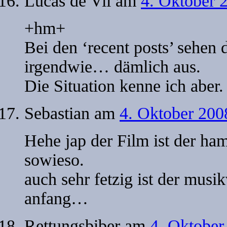
Lucas de Vil
am
4. Oktober 
+hm+
Bei den ‘recent posts’ sehen 
irgendwie… dämlich aus.
Die Situation kenne ich aber.
Sebastian
am
4. Oktober 200
Hehe jap der Film ist der ha
sowieso.
auch sehr fetzig ist der musi
anfang…
Rettungsbiber
am
4. Oktober