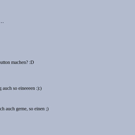
N…
-button machen? :D
 auch so eineeeen :):)
ch auch gerne, so einen ;)