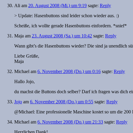
Ali
am
20. August 2008 (Mi.) um 9:19
sagte:
Reply
> Update: Hasenbuttons sind leider schon wieder aus. :)
Scheiße, ich wollte gerade Hasenbuttons einfordern. *snief*
Maja
am
23. August 2008 (Sa.) um 10:42
sagte:
Reply
Wann gibt’s die Hasenbuttons wieder? Die sind ja unendlich s
Liebe Grüße,
Maja
Michael
am
6. November 2008 (Do.) um 0:16
sagte:
Reply
Hallo Jojo,
du machst die Buttons doch selber? Darf ich fragen was dich ei
Jojo
am
6. November 2008 (Do.) um 0:55
sagte:
Reply
@Michael: Eine professionelle Maschine kostet so um die 200 
Michael
am
6. November 2008 (Do.) um 21:33
sagte:
Reply
Herzlichen Dank!