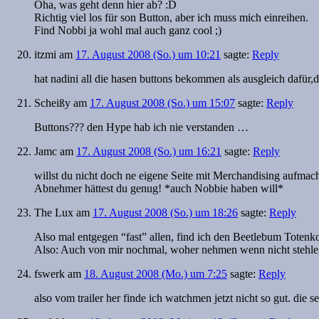
Oha, was geht denn hier ab? :D
Richtig viel los für son Button, aber ich muss mich einreihen.
Find Nobbi ja wohl mal auch ganz cool ;)
itzmi
am
17. August 2008 (So.) um 10:21
sagte:
Reply
hat nadini all die hasen buttons bekommen als ausgleich dafür,da
Scheißy
am
17. August 2008 (So.) um 15:07
sagte:
Reply
Buttons??? den Hype hab ich nie verstanden …
Jamc
am
17. August 2008 (So.) um 16:21
sagte:
Reply
willst du nicht doch ne eigene Seite mit Merchandising aufmac
Abnehmer hättest du genug! *auch Nobbie haben will*
The Lux
am
17. August 2008 (So.) um 18:26
sagte:
Reply
Also mal entgegen “fast” allen, find ich den Beetlebum Toten
Also: Auch von mir nochmal, woher nehmen wenn nicht stehlen
fswerk
am
18. August 2008 (Mo.) um 7:25
sagte:
Reply
also vom trailer her finde ich watchmen jetzt nicht so gut. die s