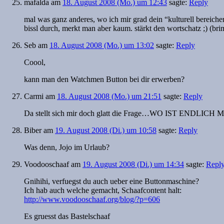
mafalda
am
18. August 2008 (Mo.) um 12:43
sagte:
Reply
mal was ganz anderes, wo ich mir grad dein “kulturell bereic
bissl durch, merkt man aber kaum. stärkt den wortschatz ;) (bri
Seb
am
18. August 2008 (Mo.) um 13:02
sagte:
Reply
Coool,
kann man den Watchmen Button bei dir erwerben?
Carmi
am
18. August 2008 (Mo.) um 21:51
sagte:
Reply
Da stellt sich mir doch glatt die Frage…WO IST ENDLI
Biber
am
19. August 2008 (Di.) um 10:58
sagte:
Reply
Was denn, Jojo im Urlaub?
Voodooschaaf
am
19. August 2008 (Di.) um 14:34
sagte:
Repl
Gnihihi, verfuegst du auch ueber eine Buttonmaschine?
Ich hab auch welche gemacht, Schaafcontent halt:
http://www.voodooschaaf.org/blog/?p=606
Es gruesst das Bastelschaaf