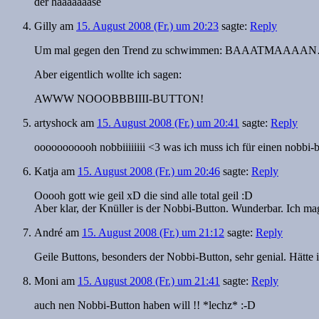
der haaaaaaase
Gilly
am
15. August 2008 (Fr.) um 20:23
sagte:
Reply
Um mal gegen den Trend zu schwimmen: BAAATMAAAA
Aber eigentlich wollte ich sagen:
AWWW NOOOBBBIIII-BUTTON!
artyshock
am
15. August 2008 (Fr.) um 20:41
sagte:
Reply
ooooooooooh nobbiiiiiiii <3 was ich muss ich für einen nobbi
Katja
am
15. August 2008 (Fr.) um 20:46
sagte:
Reply
Ooooh gott wie geil xD die sind alle total geil :D
Aber klar, der Knüller is der Nobbi-Button. Wunderbar. Ich mag
André
am
15. August 2008 (Fr.) um 21:12
sagte:
Reply
Geile Buttons, besonders der Nobbi-Button, sehr genial. Hätte i
Moni
am
15. August 2008 (Fr.) um 21:41
sagte:
Reply
auch nen Nobbi-Button haben will !! *lechz* :-D