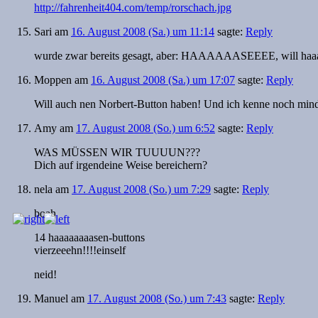
http://fahrenheit404.com/temp/rorschach.jpg
Sari
am
16. August 2008 (Sa.) um 11:14
sagte:
Reply
wurde zwar bereits gesagt, aber: HAAAAAASEEEE, will haa
Moppen
am
16. August 2008 (Sa.) um 17:07
sagte:
Reply
Will auch nen Norbert-Button haben! Und ich kenne noch mind. 
Amy
am
17. August 2008 (So.) um 6:52
sagte:
Reply
WAS MÜSSEN WIR TUUUUN???
Dich auf irgendeine Weise bereichern?
nela
am
17. August 2008 (So.) um 7:29
sagte:
Reply
boah
14 haaaaaaaasen-buttons
vierzeeehn!!!!einself
neid!
Manuel
am
17. August 2008 (So.) um 7:43
sagte:
Reply