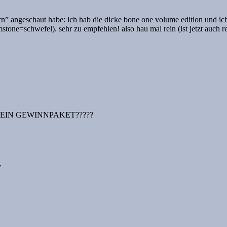
hern” angeschaut habe: ich hab die dicke bone one volume edition und
mstone=schwefel). sehr zu empfehlen! also hau mal rein (ist jetzt auch 
CH MEIN GEWINNPAKET?????
y