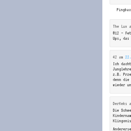
Pingba
The Lux
@12 – Fe
Ups, das
42
am
22
Ich dach
Junglehr
z.B. Prz
denn die
wieder u
DerKeks
Die Schw
Kinderna
Klingoni
Anderers