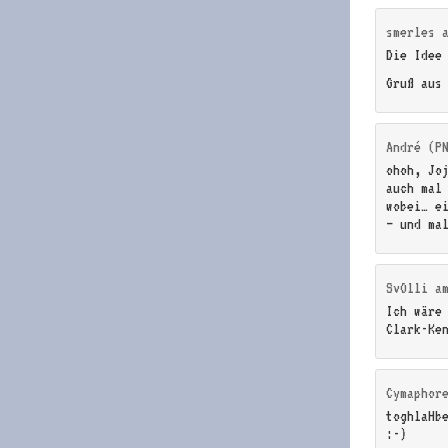
smerles
Die Idee
Gruß aus
André (P
ohoh, Jo
auch mal
wobei… e
– und ma
SvOlli
a
Ich wäre
Clark-Ke
Cymaphor
toghlaHbe
:-)