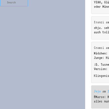
Search
YEAH, Gl
oder Män
franzi
a
ohja. se
auch tol
Cramsi
a
Mädchen:
Junge: H
:D… Tusn
Version:
Klingoni
Jojo
am
@Marco: 
alles nu