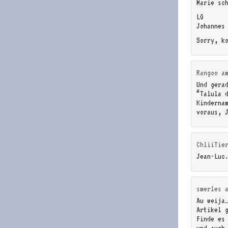
Marie sc
LG
Johannes
Sorry, k
Rangoo
a
Und gera
“Talula 
Kinderna
voraus, 
ChliiTie
Jean-Luc
smerles
Au weija
Artikel 
Finde es