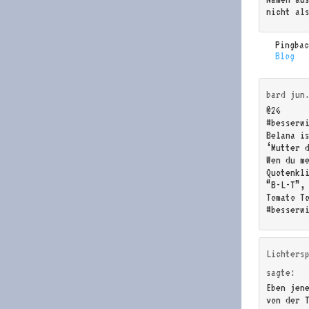
nicht al
Pingba
Blog
bard jun
@26
#besserw
Belana i
‘Mutter 
Wen du m
Quotenkli
“B-L-T”,
Tomato T
#besserw
Lichters
sagte:
Eben jen
von der 