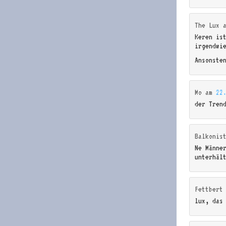
The Lux
Keren is
irgendwi
Ansonste
Mo
am
22
der Tren
Balkonis
Ne Männe
unterhäl
Fettbert
lux, das