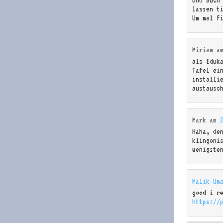
und auch
lassen t
Um mal F
Miriam
a
als Eduk
Tafel ei
installi
austausc
Mark
am
Haha, den
klingoni
wenigste
Malik Um
good i r
https://