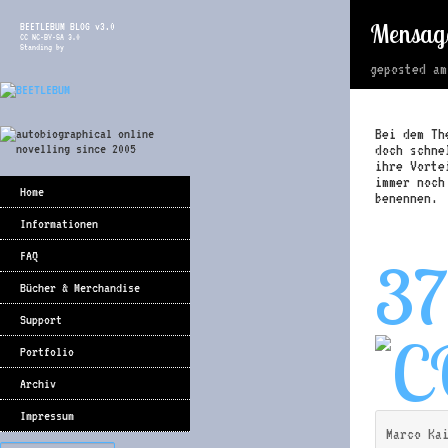
Mensag
BEETLEBUM BLOG v3.0
CC NC-BY-SA 3.0
Standing by
geposted a
Bei dem Th
doch schne
ihre Vorte
immer noch
Home
benennen.
Informationen
FAQ
37
Bücher & Merchandise
Support
Portfolio
Archiv
Impressum
Marco Ka