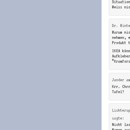
Situatio
Weiss ni
Dr. Wint
Warum ni
nehmen, 
Produkt 
IKEA kön
Aufklebe
“Kramfor
Jander
a
Krr… Chr
Tafel?
Lichters
sagte:
Nicht la
Namen au