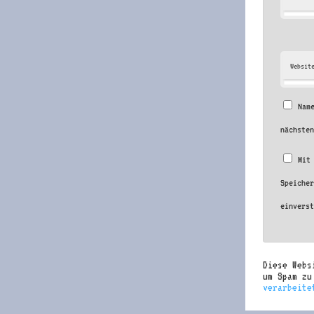
Websit
Nam
nächste
Mit
Speiche
einvers
Diese Webs
um Spam z
verarbeite