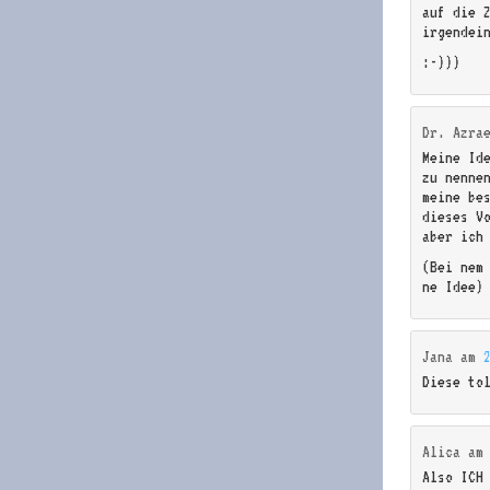
auf die 
irgendei
:-)))
Dr. Azra
Meine Id
zu nenne
meine be
dieses V
aber ich
(Bei nem 
ne Idee)
Jana
am
Diese to
Alica
a
Also ICH