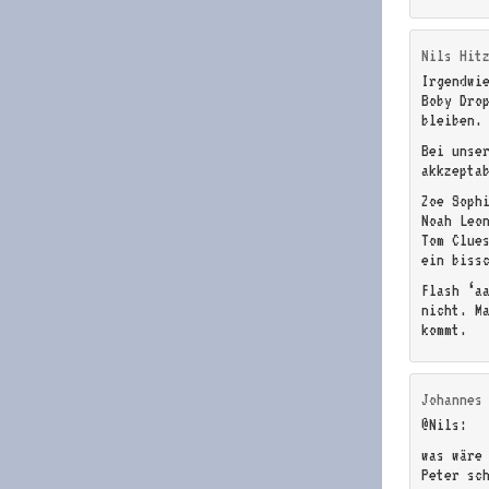
Nils Hit
Irgendwi
Boby Dro
bleiben.
Bei unse
akkzepta
Zoe Soph
Noah Leo
Tom Clue
ein biss
Flash ‘a
nicht. M
kommt.
Johannes
@Nils:
was wäre
Peter sc