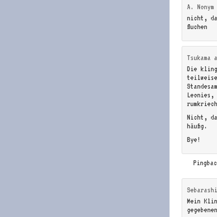
A. Nonym
nicht, d
fluchen
Tsukama
Die klin
teilweis
Standesa
Leonies,
rumkriec
Nicht, d
häufig.
Bye!
Pingba
Sebarash
Mein Kli
gegebene