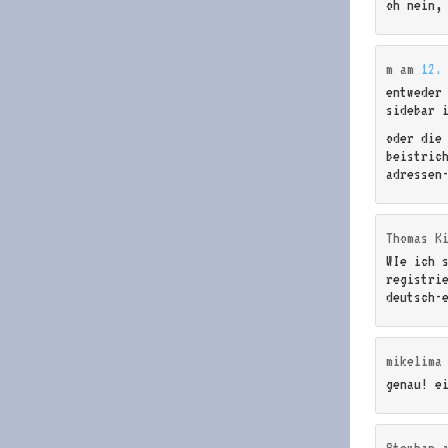
oh nein,
m
am
12.
entweder
sidebar 
oder die
beistric
adressen
Thomas K
WIe ich 
registri
deutsch-
mikelima
genau! e
Stephan