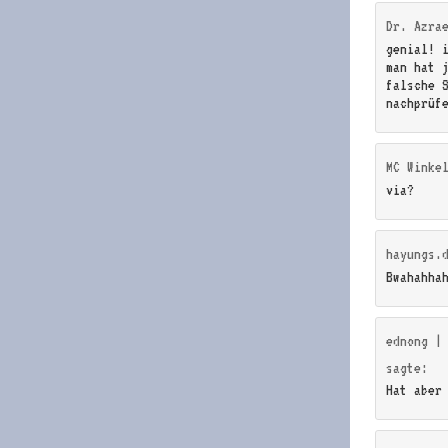
Dr. Azra
genial! 
man hat 
falsche 
nachprüf
MC Winke
via?
hayungs.
Bwahahha
ednong |
sagte:
Hat aber