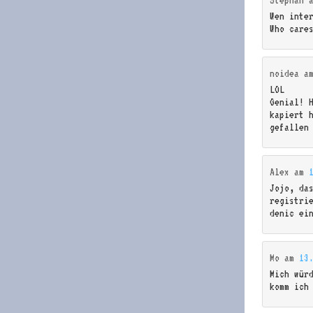
Wen inte
Who care
noidea
a
LOL
Genial! 
kapiert 
gefallen
Alex
am
Jojo, da
registri
denic ei
Mo
am
13
Mich wür
komm ich