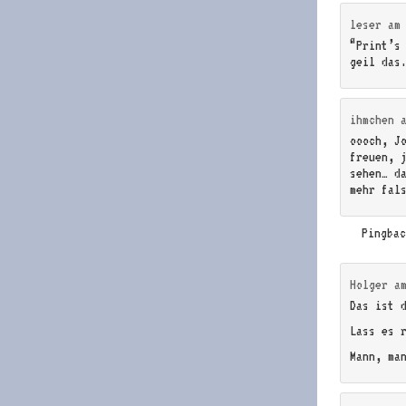
leser
a
“Print’s
geil das
ihmchen
oooch, J
freuen, 
sehen… d
mehr fal
Pingba
Holger
a
Das ist 
Lass es 
Mann, ma