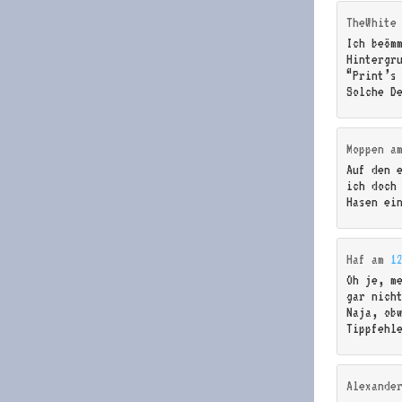
TheWhite
Ich beöm
Hintergr
“Print’s
Solche D
Moppen
a
Auf den 
ich doch
Hasen ei
Haf
am
1
Oh je, m
gar nich
Naja, ob
Tippfehl
Alexande