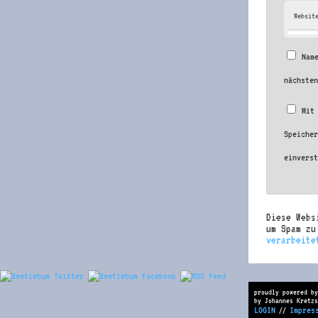
Websit
Nam
nächste
Mit
Speiche
einvers
Diese Webs
um Spam z
verarbeite
proudly powered by
by Johannes Kretzs
LOGIN
Impres
//