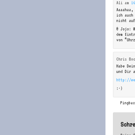
Ali
am
1
Aaaahaa,
ich auch
nicht au
@ Jojo: 
dem Eint
von “Uhr
Chris Bo
Habe Dei
und Dir 
http://we
:-)
Pingba
Schr