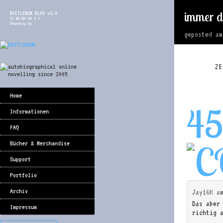
immer d
BEETLEBUM BLOG v3.0
CC NC-BY-SA 3.0
Standing by
geposted a
ZE
Home
4
Informationen
FAQ
Bücher & Merchandise
Support
Portfolio
Archiv
Jay16K
a
Das aber
Impressum
richtig 