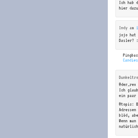
Ich hab 
hier daz
Indy
am
jojo hat
Dasler? 
Pingba
Candie
Dunkeltr
@der_rex 
Ich glau
ein paar
@topic: 
Adressen
blöd, ab
Wenn man
natürlic