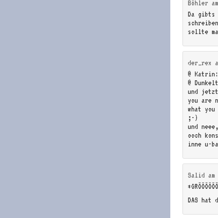
Böhler
a
Da gibts
schreibe
sollte m
der_rex
@ Katrin
@ Dunkel
und jetz
you are 
what you
;-)
und neee
ooch kon
inne u-b
Salid
a
*GRÖÖÖÖÖ
DAS hat 