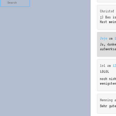
Search
Christof
;) Das i
Hast mei
Jojo
am
Ja, dank
aufmerks
lol
am
1
LOLOL
noch nic
wenigste
Henning
Sehr gut