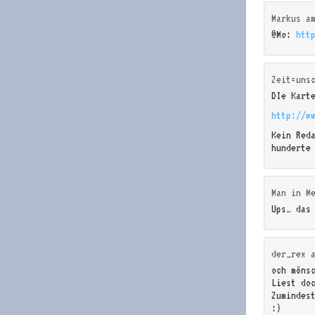
Markus
a
@Mo:
htt
Zeit=uns
DIe Kart
http://w
Kein Red
hunderte
Man in M
Ups… das
der_rex
och möns
Liest do
Zumindes
:)