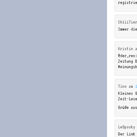
registri
ChliiTie
Immer di
Kristin
@der_rex
Zeitung 
Meinungs
Tino
am
Kleines 
Zeit-Lese
Grüße au
LeSpocky
Der Link