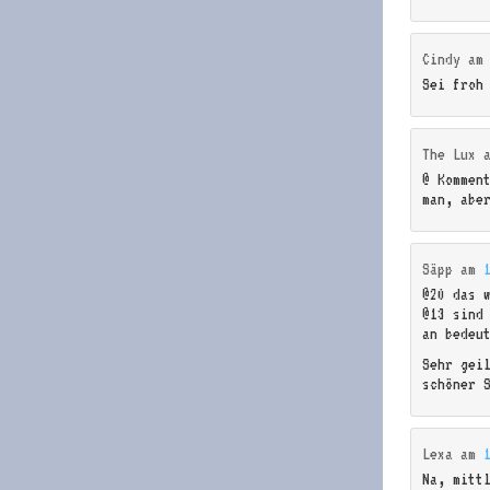
Cindy
a
Sei froh
The Lux
@ Kommen
man, abe
Säpp
am
@20 das 
@13 sind
an bedeu
Sehr gei
schöner 
Lexa
am
Na, mitt