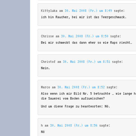
Kittyluka
am
30. Mai 2008 (Fr.) um 8:49
sagte:
ich bin Raucher, bei mir ist das Teergeschmack.
Chrisse
am
30. Mai 2008 (Fr.) um 8:50
sagte:
Bei mir schmeckt das dann eher so wie Raps riecht…
Christof
am
30. Mai 2008 (Fr.) um 8:51
sagte:
Nein.
Marco
am
30. Mai 2008 (Fr.) um 8:52
sagte:
Also wenn ich mir Bild Nr. 5 betrachte … wie lange h
die Sauerei vom Boden aufzuwischen?
Und um diene Frage zu beantworten: Nö.
h
am
30. Mai 2008 (Fr.) um 8:56
sagte:
Nö