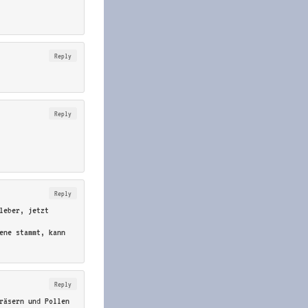
Reply
Reply
Reply
leber, jetzt
ene stammt, kann
Reply
räsern und Pollen