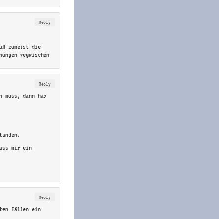
Reply
uß zumeist die
fnungen wegwischen
Reply
n muss, dann hab
tanden.
ass mir ein
Reply
ten Fällen ein