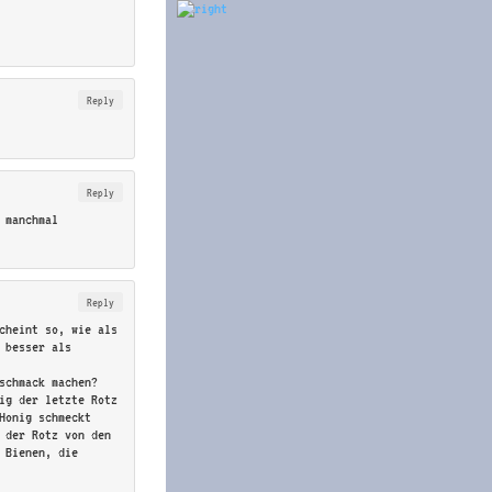
Reply
Reply
 manchmal
Reply
cheint so, wie als
 besser als
schmack machen?
nig der letzte Rotz
Honig schmeckt
 der Rotz von den
 Bienen, die