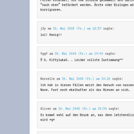
“nach oben” befördert werden. Ärzte oder Biologen mö
korrigieren.
j3y
am
30. Mai 2008 (Fr.) um 18:57
sagte:
lol! Honig!!
YggY
am
30. Mai 2008 (Fr.) um 19:00
sagte:
@ 6. Kittyluka6. … Leider vollste Zustimmung^^
Noroelle
am
30. Mai 2008 (Fr.) um 20:20
sagte:
Ich hab in diesen Fällen meist den Geruch von nassen
Nase. Fast noch ekelhafter als das Niesen an sich…
Oliver
am
30. Mai 2008 (Fr.) um 20:50
sagte:
Es kommt wohl auf den Druck an, was denn letztendlic
wird *g*