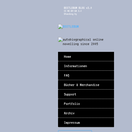
BEETLEBUM BLOG v3.0
CC NC-BY-SA 3.0
Standing by
Home
Informationen
FAQ
Bücher & Merchandise
Support
Portfolio
Archiv
Impressum