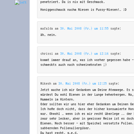
penetriert. Da is nix mit Geschmack.
Honiggeschmack nachm Niesen is Pussy-Niesen!… :D
mafalda
am
30. Mai 2008 (Fr.) um 11:55
sagte:
äh… nein.
chrissi
am
30. Mai 2008 (Fr.) um 12:16
sagte:
kommt immer drauf an, was ich vorher gegessen habe –
schmeckts auch nach schweinebraten ;)
Mikesh
am
30. Mai 2008 (Fr.) um 12:25
sagte:
Jetzt mache ich mir Gedanken um Deine Atemwege. Es s
würdest Du wohl Bienen in der Lunge beherbergen. Na,
Hummeln im Hintern.
Oder sollten wir uns hier eher Gedanken um Deinen Ge
Ich hoffe doch nicht, dass der bisher konsumierte Ho
war. Obwohl … wenn ich es mir recht überlege .. der 
zwar sehr lecker, aber in gewisser Weise ist es doch
Bienen. Noch besser – mit Speichel versetzte Pollen.
sabbernden Pollenallergiker.
Du hast recht. q.e.d.