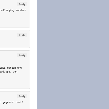
Reply
nallergie, sondern
Reply
Reply
eflex nutzen und
erlippe, den
Reply
n gegessen hast?