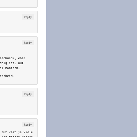
Reply
Reply
eschmack, eher
onig ist. Auf
al komisch…
escheid…
Reply
Reply
 zur Zeit ja viele
 das Niesen wieder