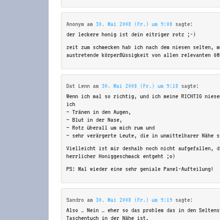
Anonym
am
30. Mai 2008 (Fr.) um 9:08
sagte:
der leckere honig ist dein eitriger rotz ;-)
zeit zum schmecken hab ich nach dem niesen selten, m
austretende körperflüssigkeit von allen relevanten öf
Dat Lenn
am
30. Mai 2008 (Fr.) um 9:18
sagte:
Wenn ich mal so richtig, und ich meine RICHTIG niese
ich
– Tränen in den Augen,
– Blut in der Nase,
– Rotz überall um mich rum und
– sehr verärgerte Leute, die in unmittelbarer Nähe s
Vielleicht ist mir deshalb noch nicht aufgefallen, d
herrlicher Honiggeschmack entgeht ;o)
PS: Mal wieder eine sehr geniale Panel-Aufteilung!
Sandro
am
30. Mai 2008 (Fr.) um 9:19
sagte:
Also … Nein … eher so das problem das in den Seltens
Taschentuch in der Nähe ist.