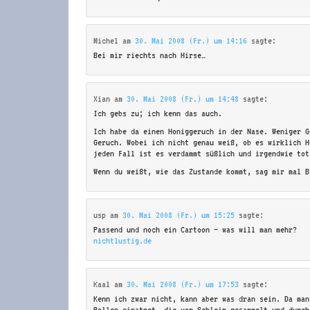
Michel
am
30. Mai 2008 (Fr.) um 14:16
sagte:
Bei mir riechts nach Hirse…
Xian
am
30. Mai 2008 (Fr.) um 14:48
sagte:
Ich gebs zu; ich kenn das auch.
Ich habe da einen Honiggeruch in der Nase. Weniger G
Geruch. Wobei ich nicht genau weiß, ob es wirklich H
jeden Fall ist es verdammt süßlich und irgendwie tot
Wenn du weißt, wie das Zustande kommt, sag mir mal B
usp
am
30. Mai 2008 (Fr.) um 15:25
sagte:
Passend und noch ein Cartoon – was will man mehr?
nichtlustig.de
Kaal
am
30. Mai 2008 (Fr.) um 17:53
sagte:
Kenn ich zwar nicht, kann aber was dran sein. Da man
Pollen einatmet, die vom Schleim gesammelt und durch