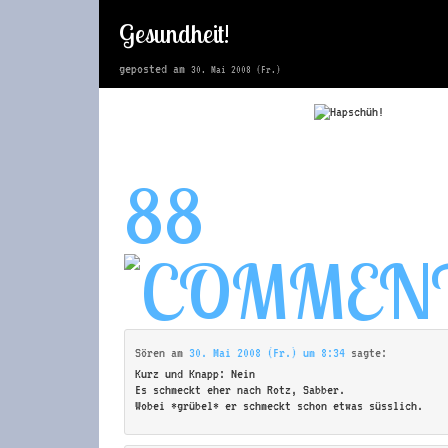
Gesundheit!
geposted am
30. Mai 2008 (Fr.)
88
Sören
am
30. Mai 2008 (Fr.) um 8:34
sagte:
Kurz und Knapp: Nein
Es schmeckt eher nach Rotz, Sabber.
Wobei *grübel* er schmeckt schon etwas süsslich.