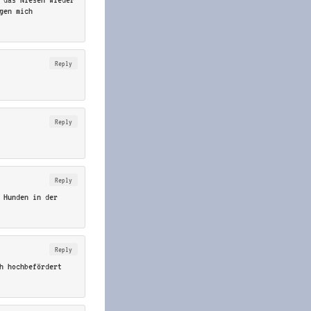
gen mich
Reply
Reply
Reply
 Hunden in der
Reply
h hochbefördert