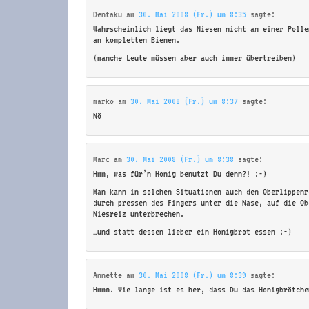
Dentaku
am
30. Mai 2008 (Fr.) um 8:35
sagte:
Wahrscheinlich liegt das Niesen nicht an einer Polle
an kompletten Bienen.
(manche Leute müssen aber auch immer übertreiben)
marko
am
30. Mai 2008 (Fr.) um 8:37
sagte:
Nö
Marc
am
30. Mai 2008 (Fr.) um 8:38
sagte:
Hmm, was für’n Honig benutzt Du denn?! :-)
Man kann in solchen Situationen auch den Oberlippenr
durch pressen des Fingers unter die Nase, auf die Ob
Niesreiz unterbrechen.
…und statt dessen lieber ein Honigbrot essen :-)
Annette
am
30. Mai 2008 (Fr.) um 8:39
sagte:
Hmmm. Wie lange ist es her, dass Du das Honigbrötche