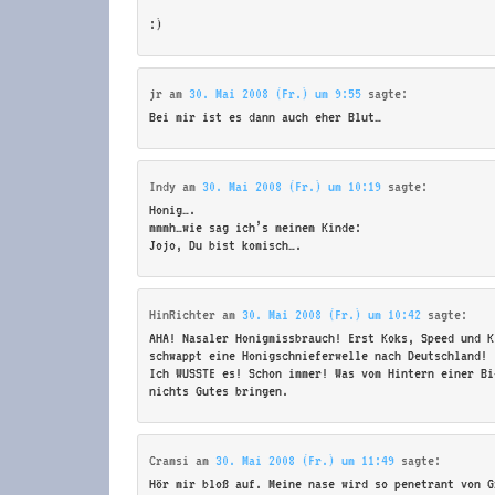
:)
jr
am
30. Mai 2008 (Fr.) um 9:55
sagte:
Bei mir ist es dann auch eher Blut…
Indy
am
30. Mai 2008 (Fr.) um 10:19
sagte:
Honig….
mmmh…wie sag ich’s meinem Kinde:
Jojo, Du bist komisch….
HinRichter
am
30. Mai 2008 (Fr.) um 10:42
sagte:
AHA! Nasaler Honigmissbrauch! Erst Koks, Speed und K
schwappt eine Honigschnieferwelle nach Deutschland!
Ich WUSSTE es! Schon immer! Was vom Hintern einer Bi
nichts Gutes bringen.
Cramsi
am
30. Mai 2008 (Fr.) um 11:49
sagte:
Hör mir bloß auf. Meine nase wird so penetrant von G