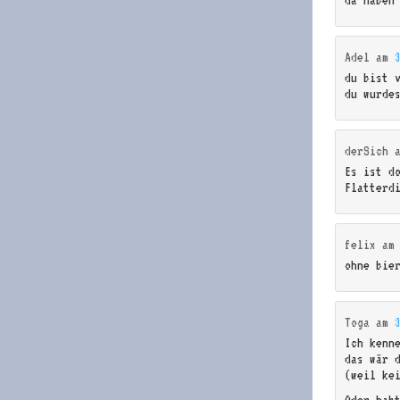
Adel
am
du bist 
du wurde
derSich
Es ist d
Flatterd
felix
a
ohne bie
Toga
am
Ich kenn
das wär 
(weil kei
Oder hab