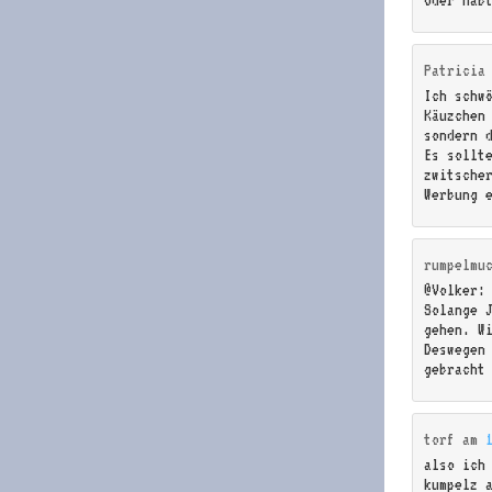
Patricia
Ich schw
Käuzchen
sondern 
Es sollt
zwitsche
Werbung 
rumpelmu
@Volker:
Solange 
gehen. W
Deswegen 
gebracht
torf
am
also ich
kumpelz a