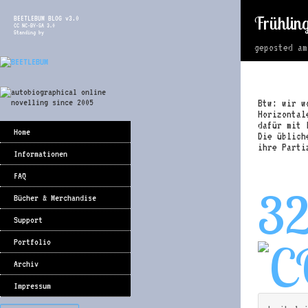
Frühlin
BEETLEBUM BLOG v3.0
CC NC-BY-SA 3.0
Standing by
geposted a
Btw: wir w
Horizontal
dafür mit 
Home
Die üblich
ihre Parti
Informationen
FAQ
3
Bücher & Merchandise
Support
Portfolio
Archiv
Impressum