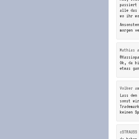
passiert
alle das
wo ihr w
Ansonste
morgen v
Mathias
@Kassiop
Ok, da b
etwas ga
Volker
a
Lass den 
sonst wi
Trademar
keinen S
cSTRAUSS
da haben