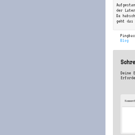
Aufgesta
der Late
Da habsc
geht das
Pingba
Blog
Schr
Deine 
Erford
Kommen