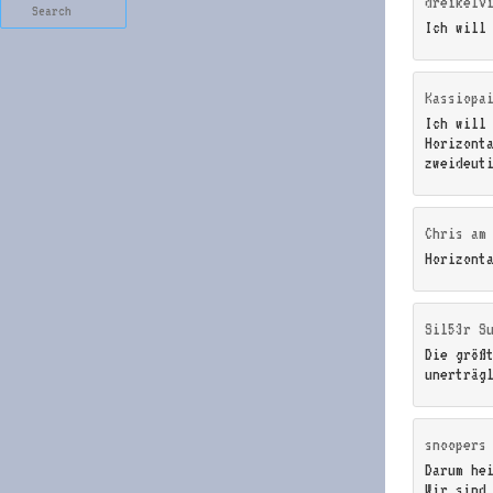
dreikelv
Search
Ich will
Kassiopa
Ich will
Horizont
zweideut
Chris
a
Horizont
Sil53r S
Die größ
unerträg
snoopers
Darum he
Wir sind