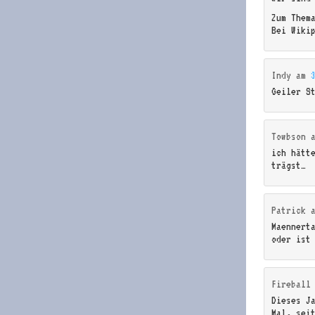
Zum Them
Bei Wiki
Indy
am
Geiler S
Towbson
ich hätt
trägst…
Patrick
Maennert
oder ist
Fireball
Dieses J
Mal, sei