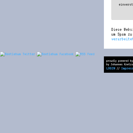
einvers
Diese Webs
um Spam z
verarbeite
proudly powered by
by Johannes Kretzs
LOGIN
Impres
//