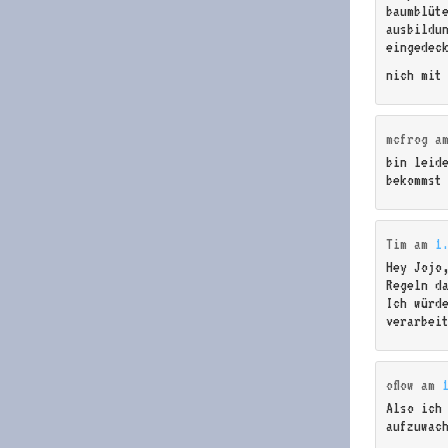
baumblüt
ausbildu
eingedeck
nich mit
mcfrog
a
bin leid
bekommst
Tim
am
1
Hey Jojo
Regeln d
Ich würd
verarbei
oflow
am
Also ich
aufzuwac