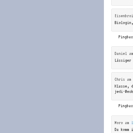
Eisenbro
Biologin
Pingba
Daniel
a
Lässiger
Chris
a
Klasse, 
jedi-Wec
Pingba
Moro
am
Da komm 