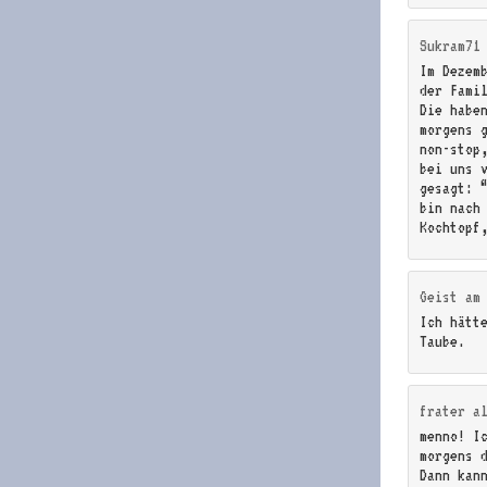
Sukram71
Im Dezem
der Fami
Die habe
morgens 
non-stop
bei uns 
gesagt: 
bin nach
Kochtopf
Geist
a
Ich hätt
Taube.
frater a
menno! I
morgens 
Dann kan