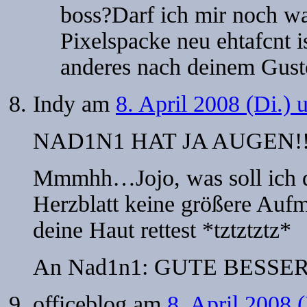
boss?Darf ich mir noch wa
Pixelspacke neu ehtafcnt i
anderes nach deinem Gust
Indy
am
8. April 2008 (Di.)
NAD1N1 HAT JA AUGEN!!! 
Mmmhh…Jojo, was soll ich d
Herzblatt keine größere Aufm
deine Haut rettest *tztztztz*
An Nad1n1: GUTE BESSE
officeblog
am
8. April 2008 