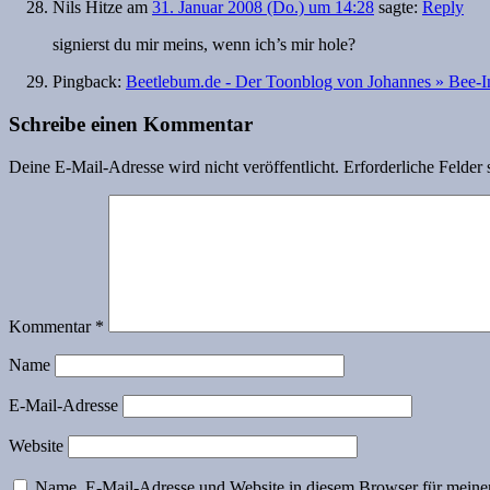
Nils Hitze
am
31. Januar 2008 (Do.) um 14:28
sagte:
Reply
signierst du mir meins, wenn ich’s mir hole?
Pingback:
Beetlebum.de - Der Toonblog von Johannes » Bee-In
Schreibe einen Kommentar
Deine E-Mail-Adresse wird nicht veröffentlicht.
Erforderliche Felder 
Kommentar
*
Name
E-Mail-Adresse
Website
Name, E-Mail-Adresse und Website in diesem Browser für meine