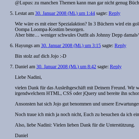
@Lupus: zu manchen Themen kann man gar nicht genug Bücher 
Lestat
am
30. Januar 2008 (Mi.) um 1:44
sagte:
Reply
Wie wäre es mit einer Spezialaktion? In 3 Büchern wird ein gol
Oompa Loompa-Kostüm besorgen.
Aber bitte… weniger schwules Outfit als Johnny Depp damals
Hayungs
am
30. Januar 2008 (Mi.) um 3:15
sagte:
Reply
Bin stolz auf dich Jojo :-D
Daniel
am
30. Januar 2008 (Mi.) um 8:42
sagte:
Reply
Liebe Nadini,
vielen Dank für das Ausleihgeschäft mit Deinem Freund. Wir w
irgendwelchem HTML, CSS oder jQuery und bereite ihn schonm
Ansonsten hat sich Jojo gut benommen und unsere Erwartungen 
Noch traue ich mich ja noch nicht, Euch zu besuchen da ich ein
Also, liebe Nadini: Vielen lieben Dank für die Unterstützung.
Daniel