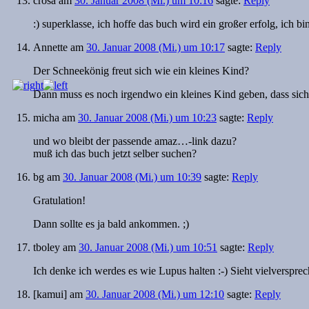
crosa
am
30. Januar 2008 (Mi.) um 10:16
sagte:
Reply
:) superklasse, ich hoffe das buch wird ein großer erfolg, ich bin
Annette
am
30. Januar 2008 (Mi.) um 10:17
sagte:
Reply
Der Schneekönig freut sich wie ein kleines Kind?
Dann muss es noch irgendwo ein kleines Kind geben, dass sich 
micha
am
30. Januar 2008 (Mi.) um 10:23
sagte:
Reply
und wo bleibt der passende amaz…-link dazu?
muß ich das buch jetzt selber suchen?
bg
am
30. Januar 2008 (Mi.) um 10:39
sagte:
Reply
Gratulation!
Dann sollte es ja bald ankommen. ;)
tboley
am
30. Januar 2008 (Mi.) um 10:51
sagte:
Reply
Ich denke ich werdes es wie Lupus halten :-) Sieht vielverspre
[kamui]
am
30. Januar 2008 (Mi.) um 12:10
sagte:
Reply