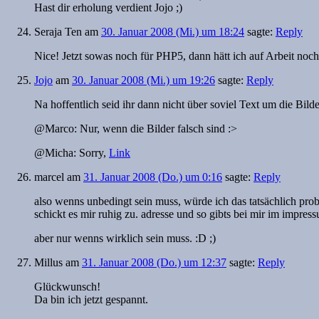
Hast dir erholung verdient Jojo ;)
Seraja Ten
am
30. Januar 2008 (Mi.) um 18:24
sagte:
Reply
Nice! Jetzt sowas noch für PHP5, dann hätt ich auf Arbeit no
Jojo
am
30. Januar 2008 (Mi.) um 19:26
sagte:
Reply
Na hoffentlich seid ihr dann nicht über soviel Text um die Bilde
@Marco: Nur, wenn die Bilder falsch sind :>
@Micha: Sorry,
Link
marcel
am
31. Januar 2008 (Do.) um 0:16
sagte:
Reply
also wenns unbedingt sein muss, würde ich das tatsächlich pro
schickt es mir ruhig zu. adresse und so gibts bei mir im impres
aber nur wenns wirklich sein muss. :D ;)
Millus
am
31. Januar 2008 (Do.) um 12:37
sagte:
Reply
Glückwunsch!
Da bin ich jetzt gespannt.