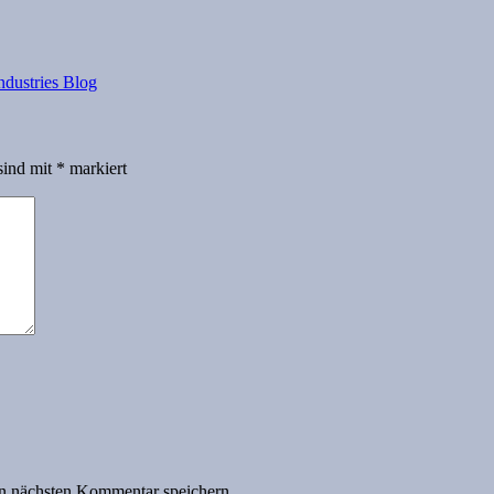
dustries Blog
sind mit
*
markiert
n nächsten Kommentar speichern.