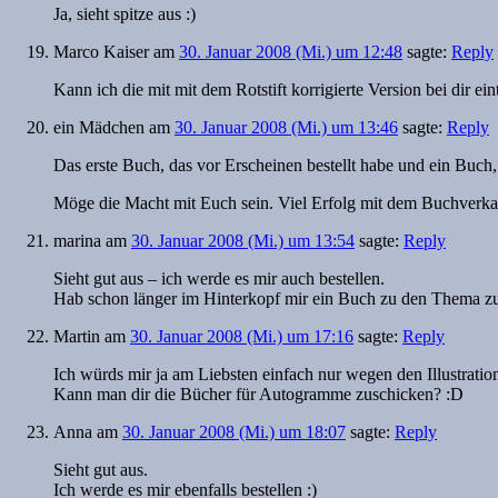
Ja, sieht spitze aus :)
Marco Kaiser
am
30. Januar 2008 (Mi.) um 12:48
sagte:
Reply
Kann ich die mit mit dem Rotstift korrigierte Version bei dir ei
ein Mädchen
am
30. Januar 2008 (Mi.) um 13:46
sagte:
Reply
Das erste Buch, das vor Erscheinen bestellt habe und ein Buch, 
Möge die Macht mit Euch sein. Viel Erfolg mit dem Buchverka
marina
am
30. Januar 2008 (Mi.) um 13:54
sagte:
Reply
Sieht gut aus – ich werde es mir auch bestellen.
Hab schon länger im Hinterkopf mir ein Buch zu den Thema zu ka
Martin
am
30. Januar 2008 (Mi.) um 17:16
sagte:
Reply
Ich würds mir ja am Liebsten einfach nur wegen den Illustratio
Kann man dir die Bücher für Autogramme zuschicken? :D
Anna
am
30. Januar 2008 (Mi.) um 18:07
sagte:
Reply
Sieht gut aus.
Ich werde es mir ebenfalls bestellen :)