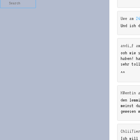
Search
Uwe
am
2
Und ich 
andi_f
a
ooh wie 
haben! h
sehr tol
^^
KWentin
den lemm
meinst du
gewesen 
ChliiTie
Ich will