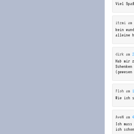
Viel Spa
itzmi
a
kein wun
alleine 
dirk
am
Hab mir 
Schenken
(gewesen
Floh
am
Wie ich 
AveN
am
Ich muss
ich scho