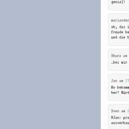
genial!
mariande
oh, das 
freude b
und die 
Shura
a
…bei mir
Jan
am
2
Wo bekom
her? Wür
Sven
am
@Jan: pr
ausverka