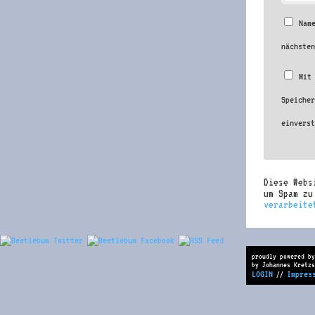
Nam
nächste
Mit
Speiche
einvers
Diese Webs
um Spam z
verarbeite
proudly powered by
by Johannes Kretzs
LOGIN
Impres
//