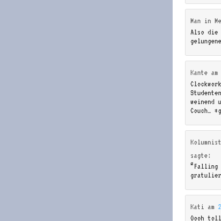
Man in M
Also die
gelungen
Kante
a
Clockwor
Studenten
weinend 
Couch… *
Kolumnis
sagte:
“Falling
gratulie
Kati
am
Oooh tol