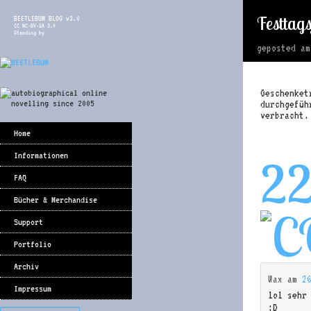
Festtags
BEETLEBUM BLOG v3.0
CC NC-BY-SA 3.0
Standing by
geposted a
Geschenket
durchgefüh
verbracht.
Home
Informationen
2
FAQ
Bücher & Merchandise
Support
Portfolio
Archiv
Wax
am
2
Impressum
lol sehr
:D