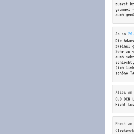
zuerst b
grummel 
auch gen
Jo
am
26
Die Adam
zweimal 
Sehr zu 
auch seh
schlecht,
(ich lie
schöne T
Alica
a
O.O DEN 
Nicht Lu
Phos4
a
Clockwor