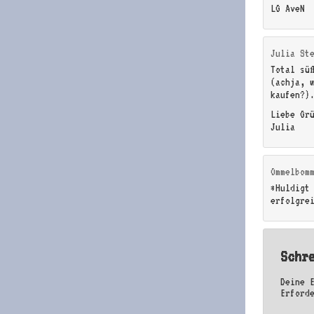
LG AveN
Julia St
Total sü
(achja, 
kaufen?)
Liebe Gr
Julia
Ommelbom
*Huldigt
erfolgre
Schr
Deine 
Erford