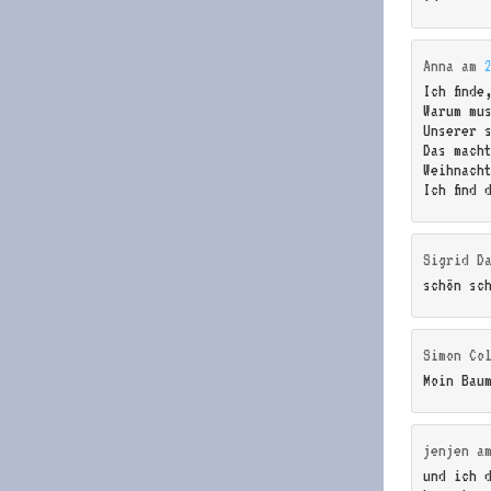
Anna
am
Ich finde
Warum mu
Unserer 
Das mach
Weihnach
Ich find 
Sigrid D
schön sc
Simon Co
Moin Bau
jenjen
a
und ich d