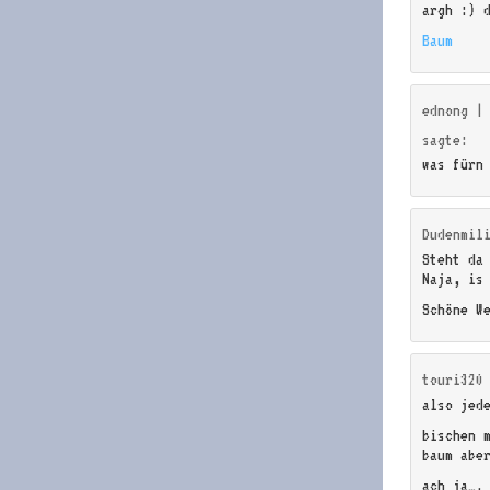
argh :) 
Baum
ednong |
sagte:
was fürn
Dudenmil
Steht da
Naja, is
Schöne W
touri320
also jed
bischen 
baum abe
ach ja….