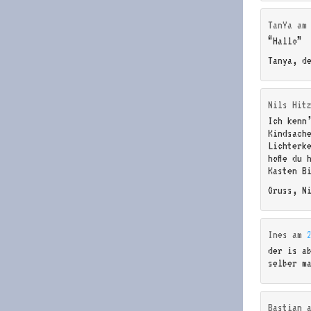
TanYa
a
“Hallo”
Tanya, de
Nils Hit
Ich kenn
Kindsach
Lichterk
hoffe du 
Kasten B
Gruss, N
Ines
am
der is a
selber m
Bastian