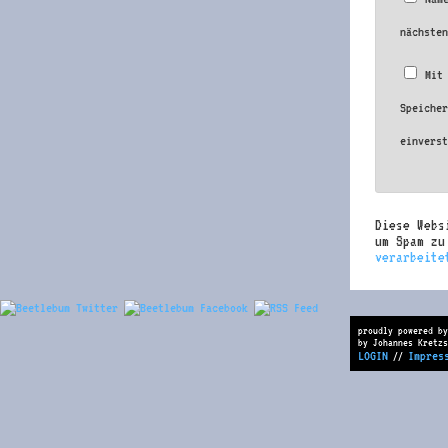
nächste
Mit
Speiche
einvers
Diese Webs
um Spam z
verarbeite
proudly powered by
by Johannes Kretzs
LOGIN
Impres
//