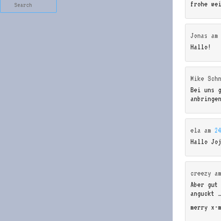
Search
frohe we
Jonas
a
Hallo!
Mike Sch
Bei uns 
anbringe
ela
am
2
Hallo Jo
creezy
a
Aber gut
anguckt 
merry x-