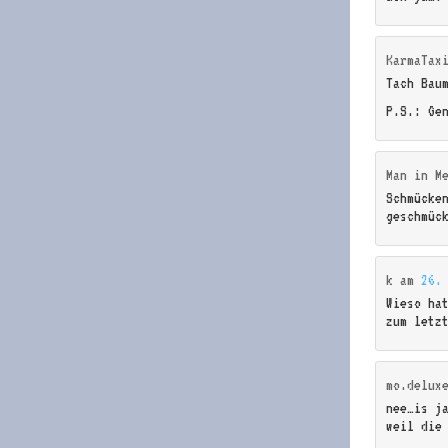
KarmaTax
Tach Bau
P.S.: Ge
Man in M
Schmücke
geschmüc
k
am
26.
Wieso ha
zum letz
mo.delux
nee…is j
weil die