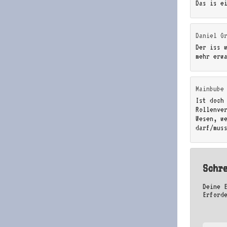
Das is e
Daniel G
Der iss 
mehr erw
Mainbube
Ist doch
Rollenve
Wesen, w
darf/mus
Schr
Deine 
Erford