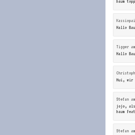
baum top
Kassiopa
Hallo Ba
Tigger
a
Hallo Ba
Christop
Hui, wir
Stefan
a
jojo, al
baum fea
Stefan
a