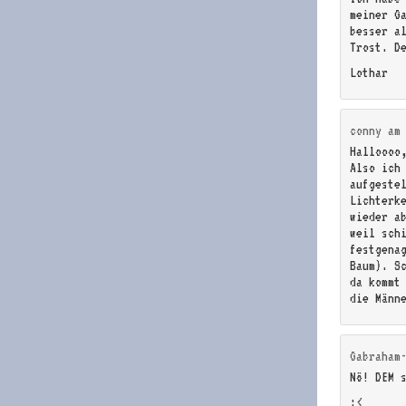
meiner G
besser a
Trost. D
Lothar
conny
a
Halloooo
Also ich
aufgeste
Lichterk
wieder a
weil sch
festgena
Baum). S
da kommt
die Männ
Gabraham
Nö! DEM 
:<