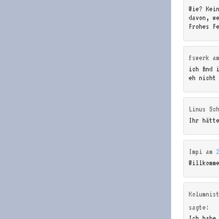
Wie? Kei
davon, we
Frohes F
fswerk
a
ich find 
eh nicht
Linus Sc
Ihr hätt
Impi
am
Willkomm
Kolumnis
sagte:
Ich habe