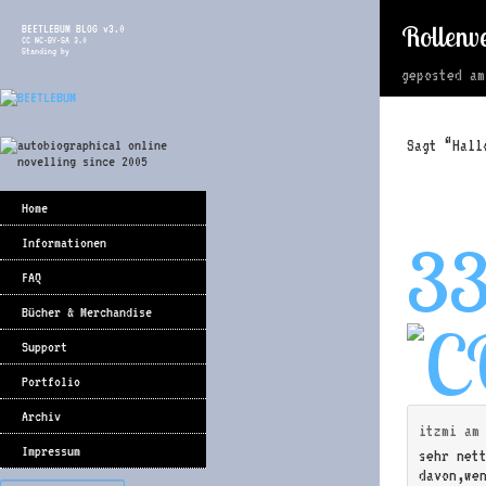
Rollenv
BEETLEBUM BLOG v3.0
CC NC-BY-SA 3.0
Standing by
geposted a
Sagt “Hall
Home
3
Informationen
FAQ
Bücher & Merchandise
Support
Portfolio
Archiv
itzmi
a
Impressum
sehr net
davon,we