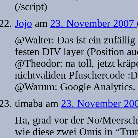
(/script)
Jojo
am
23. November 2007 (
@Walter: Das ist ein zufälli
festen DIV layer (Position au
@Theodor: na toll, jetzt kräp
nichtvaliden Pfuschercode :D
@Warum: Google Analytics.
timaba
am
23. November 200
Ha, grad vor der No/Meersc
wie diese zwei Omis in “Tr