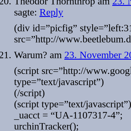
Theodor Thornthrop
am
23. 
sagte:
Reply
(div id=”picfig” style=”left:
src=”http://www.beetlebum.de
Warum?
am
23. November 20
(script src=”http://www.googl
type=”text/javascript”)
(/script)
(script type=”text/javascript”
_uacct = “UA-1107317-4”;
urchinTracker();