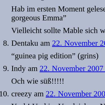
Hab im ersten Moment gelese
gorgeous Emma”
Vielleicht sollte Mable sich 
Dentaku
am
22. November 2
“guinea pig edition” (grins)
Indy
am
22. November 2007 
Och wie süß!!!!!
creezy
am
22. November 200