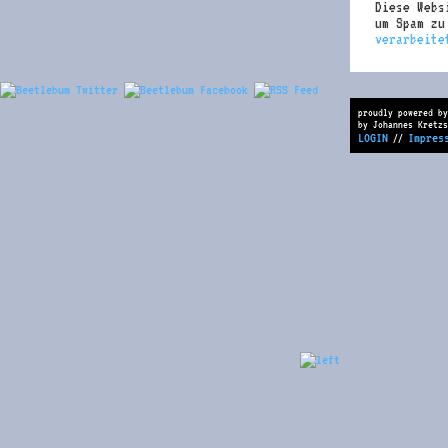
Diese Webs
um Spam z
verarbeite
proudly powered by
by Johannes Kretzs
LOGIN
Impres
//