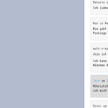
Berurin
Ich lieb
Man in M
Wie gibt
Postings
matz-o-m
Jojo ist
Ich kann
Mädchen 
Jojo
am
@Christo
ich mich
Hirni
a