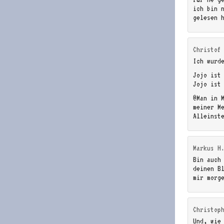
ich bin 
gelesen 
Christof
Ich wurd
Jojo ist
Jojo ist
@Man in 
meiner M
Alleinst
Markus H
Bin auch 
deinen B
mir morg
Christop
Und, wie