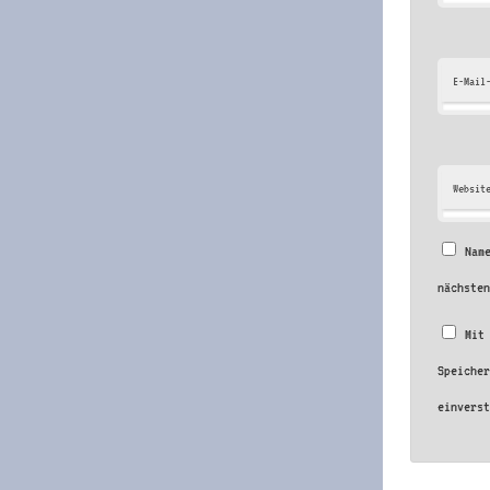
E-Mail
Websit
Nam
nächste
Mit
Speiche
einvers