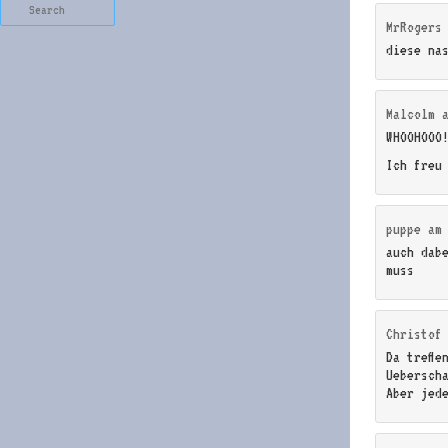
Search
MrRogers
diese na
Malcolm
WHOOHOOO
Ich freu
puppe
a
auch dab
muss
Christof
Da treffe
Uebersch
Aber jed