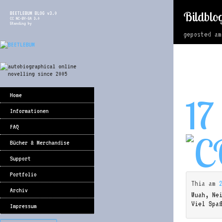
Bildblo
BEETLEBUM BLOG v3.0
CC NC-BY-SA 3.0
Standing by
geposted a
Home
17
Informationen
FAQ
Bücher & Merchandise
Support
Portfolio
Thia
am
Archiv
Wuah, Ne
Viel Spa
Impressum