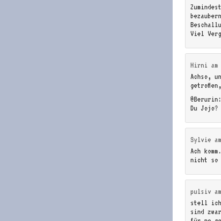
Zumindes
bezauber
Beschall
Viel Ver
Hirni
a
Achso, u
getroffen
@Berurin
Du Jojo?
Sylvie
a
Ach komm
nicht so
pulsiv
a
stell ic
sind zwa
für ne g