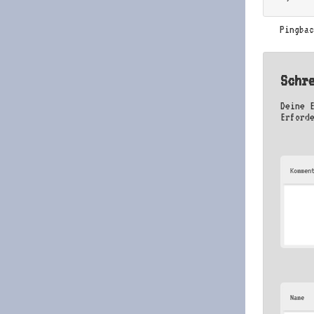
Pingba
Schr
Deine 
Erford
Kommen
Name