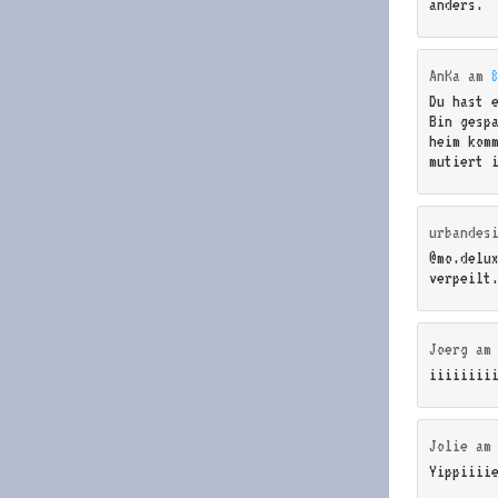
anders.
AnKa
am
Du hast 
Bin gesp
heim kom
mutiert 
urbandes
@mo.delu
verpeilt
Joerg
a
iiiiiiii
Jolie
a
Yippiiii