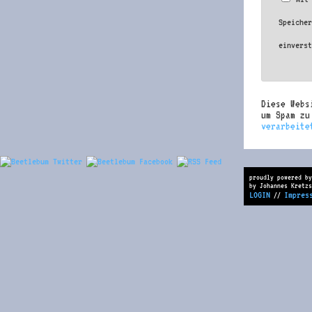
Speiche
einvers
Diese Webs
um Spam z
verarbeite
proudly powered by
by Johannes Kretzs
LOGIN
Impres
//