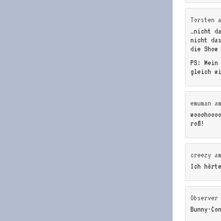
Torsten
…nicht d
nicht da
die Show
PS: Mein
gleich w
emuman
a
wooohooo
rofl!
creezy
a
Ich hört
Observer
Bunny-Co