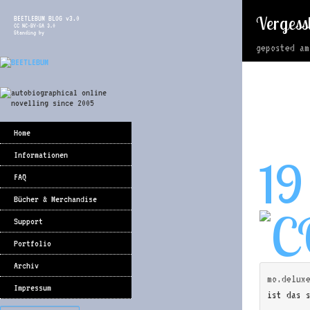
Vergess
BEETLEBUM BLOG v3.0
CC NC-BY-SA 3.0
Standing by
geposted a
Home
Informationen
19
FAQ
Bücher & Merchandise
Support
Portfolio
Archiv
mo.delux
Impressum
ist das 