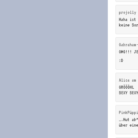
projolly
Haha ist
keine So
Gabraham
OMG!!! J
:D
Alica
a
GRÖÖÖHL
SEXY SEX
PinkPüpp
….Hut ab
über ein