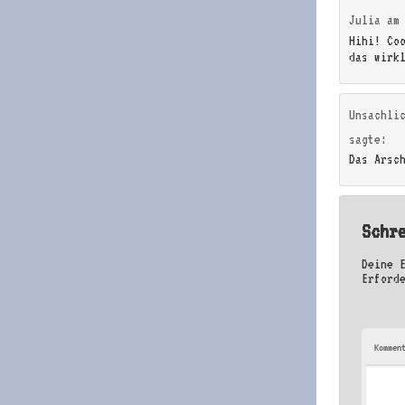
Julia
a
Hihi! Co
das wirk
Unsachli
sagte:
Das Arsc
Schr
Deine 
Erford
Kommen