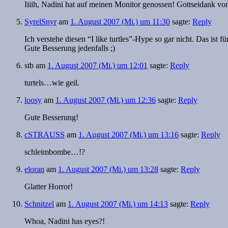
Iiiih, Nadini hat auf meinen Monitor genossen! Gottseidank von
SyrelSnyr
am
1. August 2007 (Mi.) um 11:30
sagte:
Reply
Ich verstehe diesen “I like turtles”-Hype so gar nicht. Das ist 
Gute Besserung jedenfalls ;)
stb
am
1. August 2007 (Mi.) um 12:01
sagte:
Reply
turtels…wie geil.
loosy
am
1. August 2007 (Mi.) um 12:36
sagte:
Reply
Gute Besserung!
cSTRAUSS
am
1. August 2007 (Mi.) um 13:16
sagte:
Reply
schleimbombe…!?
eloran
am
1. August 2007 (Mi.) um 13:28
sagte:
Reply
Glatter Horror!
Schnitzel
am
1. August 2007 (Mi.) um 14:13
sagte:
Reply
Whoa, Nadini has eyes?!