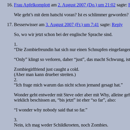
Frau Apfelkomplott
am
2. August 2007 (Do.) um 21:02
sagte:
Wie geht’s mit dem hatschi voran? Ist es schlimmer geworden?
Besserwisser
am
3. August 2007 (Fr.) um 7:41
sagte:
Reply
So, wo wir jetzt schon bei der englische Sprache sind.
1.
“Die Zombiefreundin hat sich nur einen Schnupfen eingefange
“Only” klingt so verloren, daher “just”, das macht Schwung, is
Zombiegirlfriend just caught a cold.
(Aber man kann drueber streiten.)
2.
“Ich frage mich warum das nicht schon jemand gesagt hat.”
Wonder geht entweder mit Steve oder aber mit Why, alleine geh
wirklich beschissen an, “bis jetzt” ist eher “so far”, also:
“I wonder why nobody said that so far.”
3.
Nein, ich mag weder Schildkroeten, noch Zombies.