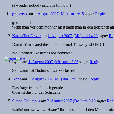
(I wonder nobody said this till now!)
prinzzess
am
1. August 2007 (Mi.) um 14:15
sagte:
Reply
gesundheit!
wenn man vor dem monitor niest kann man in den tröpfchen al
KarmaTaxiDriver
am
1. August 2007 (Mi.) um 14:29
sagte:
Re
Damn! You scared the shit out of me! These eyes! OMG!
No, i neither like turtles nor zombies!
Lydia
am
1. August 2007 (Mi.) um 17:06
sagte:
Reply
Seit wann hat Nadini schwarze Haare?
Anna
am
1. August 2007 (Mi.) um 17:51
sagte:
Reply
Das frage ich mich auch gerade.
Oder ist das nur der Schatten?
Simon Columbus
am
2. August 2007 (Do.) um 0:10
sagte:
Rep
Nadini und schwarze Haare? Ihr müsst nur auf den Monitor niese