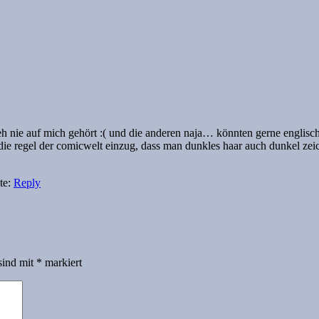
 eh nie auf mich gehört :( und die anderen naja… könnten gerne englisc
ie regel der comicwelt einzug, dass man dunkles haar auch dunkel zei
te:
Reply
sind mit
*
markiert