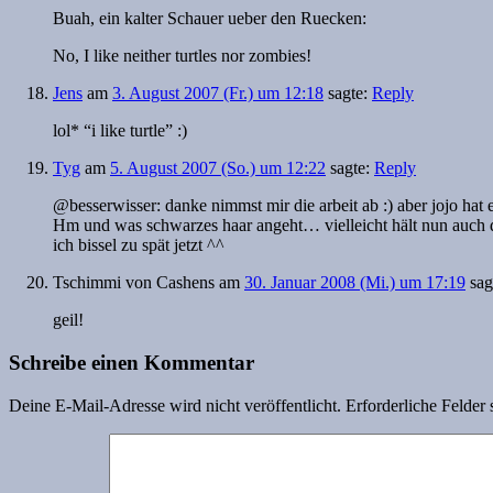
Buah, ein kalter Schauer ueber den Ruecken:
No, I like neither turtles nor zombies!
Jens
am
3. August 2007 (Fr.) um 12:18
sagte:
Reply
lol* “i like turtle” :)
Tyg
am
5. August 2007 (So.) um 12:22
sagte:
Reply
@besserwisser: danke nimmst mir die arbeit ab :) aber jojo hat
Hm und was schwarzes haar angeht… vielleicht hält nun auch d
ich bissel zu spät jetzt ^^
Tschimmi von Cashens
am
30. Januar 2008 (Mi.) um 17:19
sag
geil!
Schreibe einen Kommentar
Deine E-Mail-Adresse wird nicht veröffentlicht.
Erforderliche Felder 