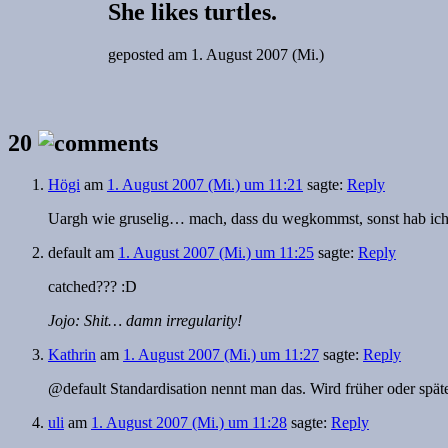
She likes turtles.
geposted am
1. August 2007 (Mi.)
20
Högi
am
1. August 2007 (Mi.) um 11:21
sagte:
Reply
Uargh wie gruselig… mach, dass du wegkommst, sonst hab ich
default
am
1. August 2007 (Mi.) um 11:25
sagte:
Reply
catched??? :D
Jojo: Shit… damn irregularity!
Kathrin
am
1. August 2007 (Mi.) um 11:27
sagte:
Reply
@default Standardisation nennt man das. Wird früher oder späte
uli
am
1. August 2007 (Mi.) um 11:28
sagte:
Reply