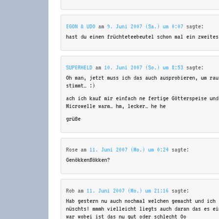
EGON & UDO
am
9. Juni 2007 (Sa.) um 0:07
sagte:
hast du einen früchteteebeutel schon mal ein zweites
SUPERHELD
am
10. Juni 2007 (So.) um 8:53
sagte:
Oh man, jetzt muss ich das auch ausprobieren, um rau
stimmt… :)
ach ich kauf mir einfach ne fertige Götterspeise und
Microwelle warm… hm, lecker… he he
grüße
Rose
am
11. Juni 2007 (Mo.) um 0:24
sagte:
Genökkenflökken?
Rob
am
11. Juni 2007 (Mo.) um 21:16
sagte:
Hab gestern nu auch nochmal welchen gemacht und ich 
nüschts! mmmh vielleicht liegts auch daran das es ei
war wobei ist das nu gut oder schlecht Oo