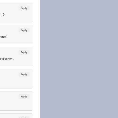
Reply
 ;D
Reply
nnen?
Reply
strichen.
Reply
Reply