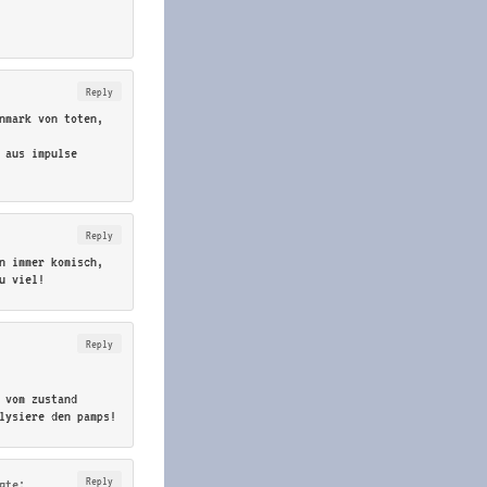
Reply
nmark von toten,
 aus impulse
Reply
n immer komisch,
u viel!
Reply
 vom zustand
lysiere den pamps!
Reply
gte: