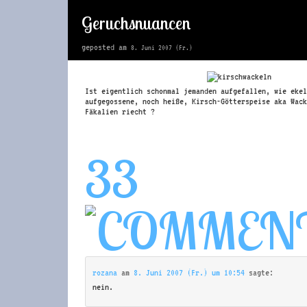
Geruchsnuancen
geposted am
8. Juni 2007 (Fr.)
Ist eigentlich schonmal jemanden aufgefallen, wie ekel
aufgegossene, noch heiße, Kirsch-Götterspeise aka Wack
Fäkalien riecht ?
33
rozana
am
8. Juni 2007 (Fr.) um 10:54
sagte:
nein.