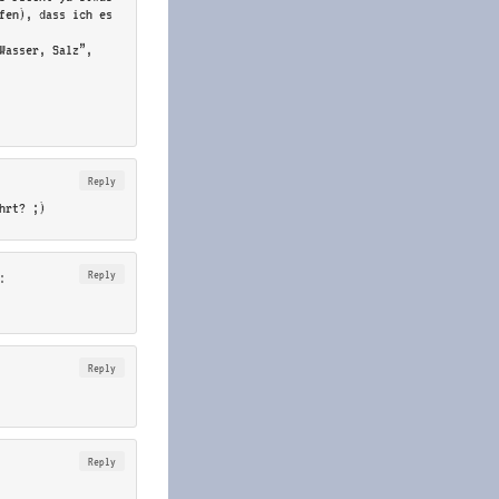
fen), dass ich es
Wasser, Salz”,
Reply
hrt? ;)
Reply
:
Reply
Reply