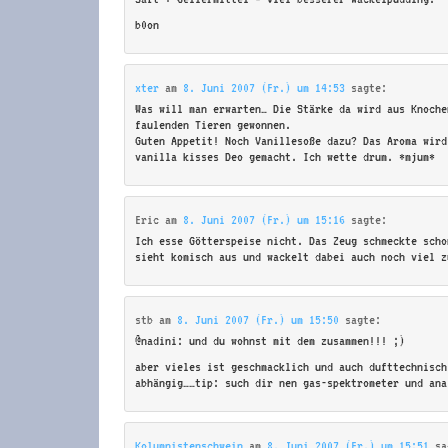
b0on
xter
am
8. Juni 2007 (Fr.) um 14:53
sagte:
Was will man erwarten… Die Stärke da wird aus Knoche
faulenden Tieren gewonnen.
Guten Appetit! Noch Vanillesoße dazu? Das Aroma wird
vanilla kisses Deo gemacht. Ich wette drum. *mjum*
Eric
am
8. Juni 2007 (Fr.) um 15:16
sagte:
Ich esse Götterspeise nicht. Das Zeug schmeckte scho
sieht komisch aus und wackelt dabei auch noch viel z
stb
am
8. Juni 2007 (Fr.) um 15:50
sagte:
@nadini: und du wohnst mit dem zusammen!!! ;)
aber vieles ist geschmacklich und auch dufttechnisch
abhängig……tip: such dir nen gas-spektrometer und ana
Kolumnistenschwein
am
8. Juni 2007 (Fr.) um 15:51
sa