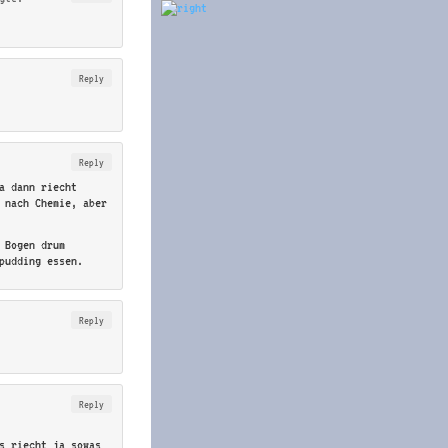
Reply
Reply
a dann riecht
 nach Chemie, aber
 Bogen drum
pudding essen.
Reply
Reply
s riecht ja sowas