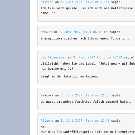
Bastian
am
8. Juni 2007 (Fr.) um 11:51
sagte:
Ich freu mich gerade, das ich noch nie Götterspeise 
habe. ^^’
Arnold
am
8. Juni 2007 (Fr.) um 12:05
sagte:
Energydrinks riechen nach Erbrochenem. Finde ich.
das blogorakel
am
8. Juni 2007 (Fr.) um 12:28
sagte:
Vielleicht haben Sie das Label: “Jetzt neu – mit Sch
nur übersehen… ;o)
Liegt an den künstlichen Aromen…
maacnxa
am
8. Juni 2007 (Fr.) um 12:39
sagte:
du musst irgendwas furchtbar falsch gemacht haben…
Alianne
am
8. Juni 2007 (Fr.) um 12:41
sagte:
Nä.
Nur dass Instant-Götterspeise (mit schon integrierte