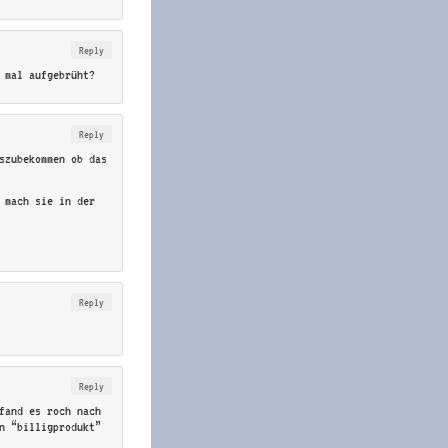
Reply
 mal aufgebrüht?
Reply
szubekommen ob das
 mach sie in der
Reply
Reply
fand es roch nach
n “billigprodukt”