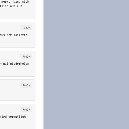
 merkt, bzw. sich
tlich nur aus
Reply
aus der Toilette
Reply
h mal wiederholen
Reply
Reply
wird vermutlich