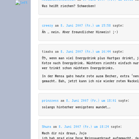
Was heißt riechen? Schmecken!
creezy
am
8. Juni 2007 (Fr.) um 15:58
sagte:
Äh … nein. Aber freundlicher Hinweis! ;-)
timaba
am
8. Juni 2007 (Fr.) um 16:44
sagte:
@9, wenn man viel Energydrink plus Hartgas drinkt, j
Kotze nach Energydrink. Nüchtern riechts einfach nur
wer trinkt schon nüchtern Energydrinks.
In der Mensa gabs heute rote ausm Becher, extra ‘nen
gemacht. Bah, jetzt kann ich nie wieder roten Wackel
prinzzess
am
8. Juni 2007 (Fr.) um 18:01
sagte:
solangs hinterher wenigstens mundet….
Shura
am
8. Juni 2007 (Fr.) um 18:24
sagte:
Mach dir nix draus, Jojo
ich hab grad eine Dose Weinsauerkraut aufgemacht, da