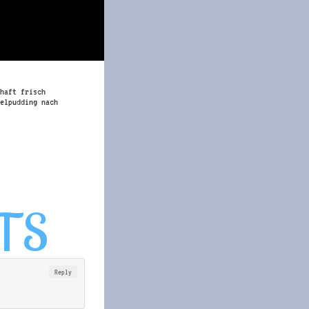
haft frisch
elpudding nach
Reply