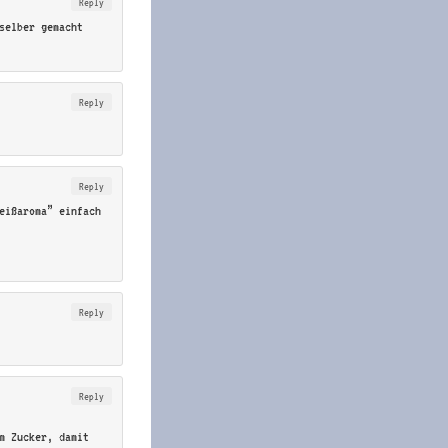
Reply
selber gemacht
Reply
Reply
eißaroma” einfach
Reply
Reply
m Zucker, damit