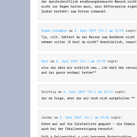
der durchschnittlich ernährungsbewusste Mensch nicht
nicht vor Augen halten muss, dass Götterspeise eigen
Zucker besteht) zum Kotzen schmeckt.
Simon Columbus
am
8. Juni 2007 (Fr.) um 13:09
sagte:
Tja, vllt. hättest du das Wasser zum Anrühren nicht 
nehmen sollen :D hast du nicht? Unerklärlich, sowas!
Sari
am
8. Juni 2007 (Fr.) um 13:49
sagte:
also das wäre mir wirklich neu…..ich würd den versuc
und das ganze nochmal testen^^
Salzteig
am
8. Juni 2007 (Fr.) um 14:13
sagte:
das ne frage, aber das mir noch nich aufgefallen ^^
Jander
am
8. Juni 2007 (Fr.) um 14:41
sagte:
Schon mal auf die Zutatenliste geguckt – die Chemie 
auch bei der Fäkalienreinigung benzutzt.
Saft + Geliermittel = viel besserer Wackelpudding.