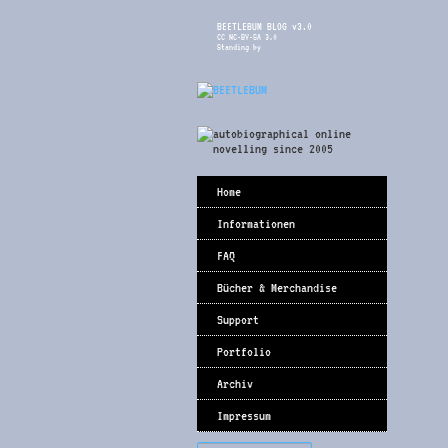
BEETLEBUM BLOG v3.0
CC NC-BY-SA 3.0
Standing by
Home
Informationen
FAQ
Bücher & Merchandise
Support
Portfolio
Archiv
Impressum