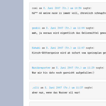
comi
am
8. Juni 2007 (Fr.) um 10:56
sagte:
hä^^ nö meine nase is immer voll, chronisch schnupfn
gnokii
am
8. Juni 2007 (Fr.) um 11:04
sagte:
mmh, ja woraus wird eigentlich das Geliermittel gewo
Kahuki
am
8. Juni 2007 (Fr.) um 11:07
sagte:
Kirsch-Götterspeise wird ab sofort vom speiseplan ge
Musikreporter
am
8. Juni 2007 (Fr.) um 11:29
sagte:
War mir bis dato noch garnicht aufgefallen:)
.olli
am
8. Juni 2007 (Fr.) um 11:37
sagte:
aber nur, wenn das Wasser oll war!