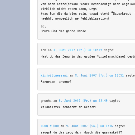
von nach Kotze(obwohl weder beschaedigt noch abgelau
wirklich nicht essen kann, urgs
(was tun die da blos rein, drauf steht “Sauerkraut, 
haehh?, womoeglich ne Fehldeklaration)
LG,
Shura und die ganze Bande
ich
am
8. Juni 2007 (Fr.) um 18:49
sagte:
Hast du das Zeug in der großen Porzelanschüssel gerü
kirjoittaessani
am
8. Juni 2007 (Fr.) um 18:51
sagte
Parmesan, anyone?
gnunha
am
8. Juni 2007 (Fr.) um 22:49
sagte:
Waldmeister schmeckt eh besser!
EGON & UDO
am
9. Juni 2007 (Sa.) um 0:06
sagte:
saugst du das zeug dann durch die gasmaske?!?