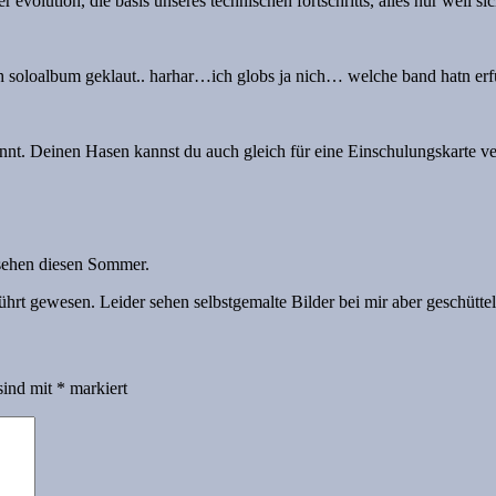
r evolution, die basis unseres technischen fortschritts, alles nur wei
 buch soloalbum geklaut.. harhar…ich globs ja nich… welche band hatn er
pannt. Deinen Hasen kannst du auch gleich für eine Einschulungskarte
 sehen diesen Sommer.
hrt gewesen. Leider sehen selbstgemalte Bilder bei mir aber geschüttel
sind mit
*
markiert