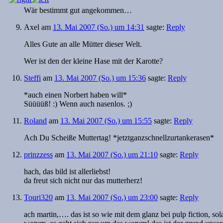
Wär bestimmt gut angekommen…
Axel
am
13. Mai 2007 (So.) um 14:31
sagte:
Reply
Alles Gute an alle Mütter dieser Welt.
Wer ist den der kleine Hase mit der Karotte?
Steffi
am
13. Mai 2007 (So.) um 15:36
sagte:
Reply
*auch einen Norbert haben will*
Süüüüß! :) Wenn auch nasenlos. ;)
Roland
am
13. Mai 2007 (So.) um 15:55
sagte:
Reply
Ach Du Scheiße Muttertag! *jetztganzschnellzurtankerasen*
prinzzess
am
13. Mai 2007 (So.) um 21:10
sagte:
Reply
hach, das bild ist allerliebst!
da freut sich nicht nur das mutterherz!
Touri320
am
13. Mai 2007 (So.) um 23:00
sagte:
Reply
ach martin,…. das ist so wie mit dem glanz bei pulp fiction, 