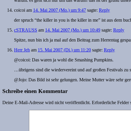
warum. es geht sich nur um das warum! das ist der grund unsere
coicoi
am
14. Mai 2007 (Mo.) um 9:47
sagte:
Reply
der spruch “the killer in you is the killer in me” ist aus dem
cSTRAUSS
am
14. Mai 2007 (Mo.) um 10:49
sagte:
Reply
Spitze, nun bin ich ja mal auf den Beitrag zum Herrentag ges
Herr Jeh
am
15. Mai 2007 (Di.) um 11:20
sagte:
Reply
@coicoi: Das waren ja wohl die Smashing Pumpkins.
…übrigens sind die wiedervereint und auf großen Festivals zu
@Jojo: Das Bild ist sehr gelungen. Meine Mutter wäre sehr gerü
Schreibe einen Kommentar
Deine E-Mail-Adresse wird nicht veröffentlicht.
Erforderliche Felder 