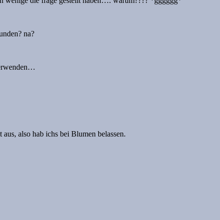
l sich wenige die frage gestellt haben…. warum???? *gggggg*
funden? na?
 verwenden…
t aus, also hab ichs bei Blumen belassen.