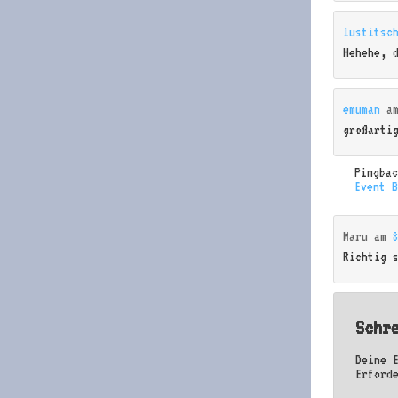
lustitsc
Hehehe, 
emuman
a
großarti
Pingba
Event 
Maru
am
Richtig 
Schr
Deine 
Erford