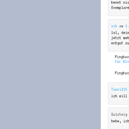
kennt ni
Exemplar
vsh
am
3
lol, dei
jetzt me
erbgut z
Pingba
für Bl
Pingba
Touri320
ich will
Salzteig
hehe, ic