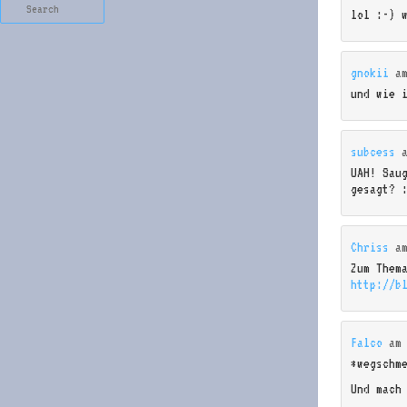
Search
lol :-) 
gnokii
a
und wie 
subcess
UAH! Sau
gesagt? 
Chriss
a
Zum Them
http://b
Falco
a
*wegschm
Und mach