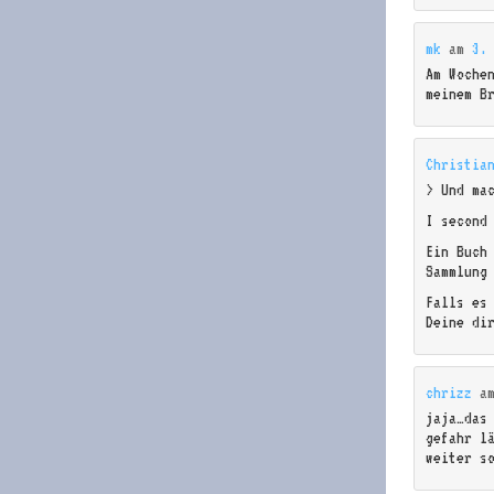
mk
am
3.
Am Woche
meinem B
Christia
> Und ma
I second
Ein Buch
Sammlung
Falls es
Deine di
chrizz
a
jaja…das
gefahr l
weiter s