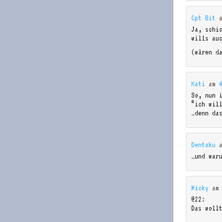
Cpt Bit
Ja, schi
wills au
(wären d
Kati
am
So, nun 
“ich wil
…denn da
Dentaku
…und war
Micky
a
@22:
Das woll