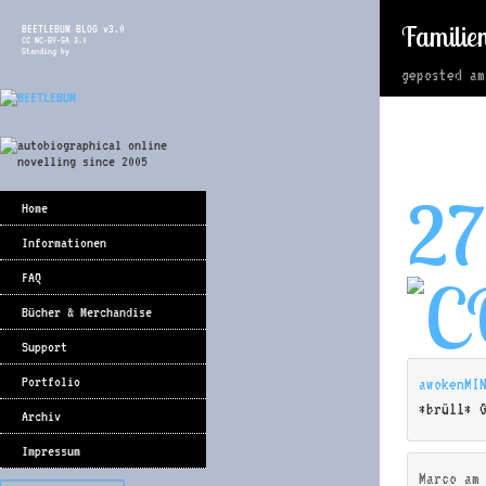
Familieng
BEETLEBUM BLOG v3.0
CC NC-BY-SA 3.0
Standing by
geposted a
27
Home
Informationen
FAQ
Bücher & Merchandise
Support
Portfolio
awokenMI
*brüll* 
Archiv
Impressum
Marco
a