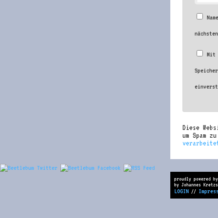
Nam
nächste
Mit
Speiche
einvers
Diese Webs
um Spam z
verarbeite
proudly powered by
by Johannes Kretzs
LOGIN
Impres
//