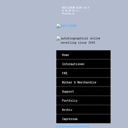
BEETLEBUM BLOG v3.0
CC NC-BY-SA 3.0
Standing by
Home
Informationen
FAQ
Bücher & Merchandise
Support
Portfolio
Archiv
Impressum