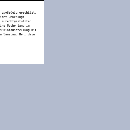
 großzügig geschätzt.
icht unbedingt
 zurechtgestutzten
ine Woche lang im
s-Miniausstellung mit
n Samstag. Mehr dazu