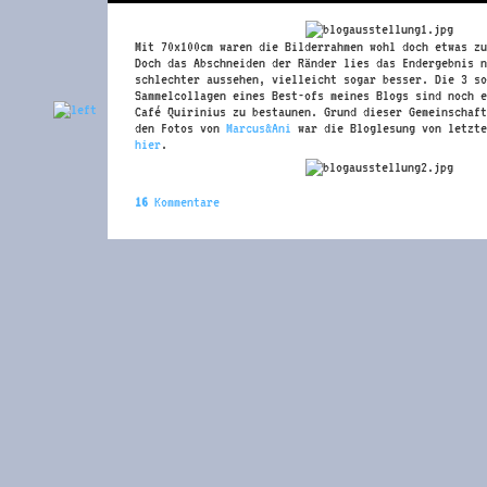
Mit 70x100cm waren die Bilderrahmen wohl doch etwas zu
Doch das Abschneiden der Ränder lies das Endergebnis n
schlechter aussehen, vielleicht sogar besser. Die 3 so
Sammelcollagen eines Best-ofs meines Blogs sind noch e
Café Quirinius zu bestaunen. Grund dieser Gemeinschaft
den Fotos von
Marcus&Ani
war die Bloglesung von letzte
hier
.
16
Kommentare