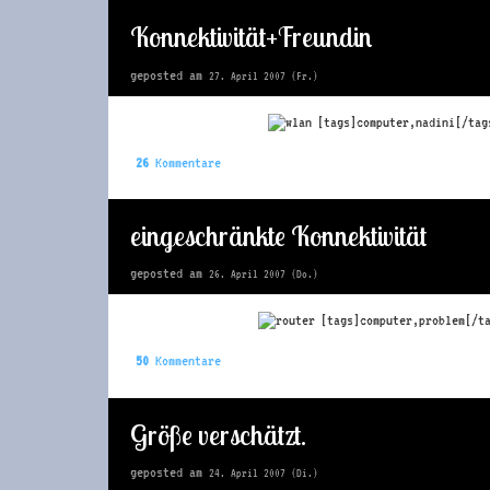
Konnektivität+Freundin
geposted am
27. April 2007 (Fr.)
[tags]computer,nadini[/tag
26
Kommentare
eingeschränkte Konnektivität
geposted am
26. April 2007 (Do.)
[tags]computer,problem[/t
50
Kommentare
Größe verschätzt.
geposted am
24. April 2007 (Di.)