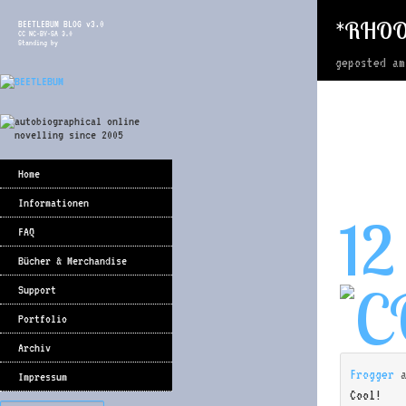
*RHO
BEETLEBUM BLOG v3.0
CC NC-BY-SA 3.0
Standing by
geposted a
Home
Informationen
12
FAQ
Bücher & Merchandise
Support
Portfolio
Archiv
Frogger
Impressum
Cool!