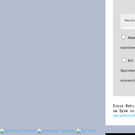
Websit
Nam
nächste
Mit
Speiche
einvers
Diese Webs
um Spam z
verarbeite