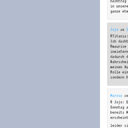
nachtrag
in unser
ganze et
Jojo
am
@Titania
Ich dach
@maurice
inwiefer
dadurch 
Wahrsche
meinen A
Rolle ei
sondern 
Marcsu
a
@ Jojo: 
Sonntag 
bereits 
erschein
leider s