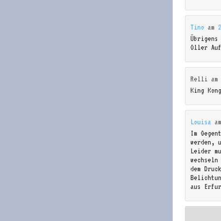
Tino
am
Übrigens
Oller Au
Relli
a
King Kon
Louisa
a
Im Gegen
werden, 
Leider m
wechseln
dem Druc
Belichtu
aus Erfu