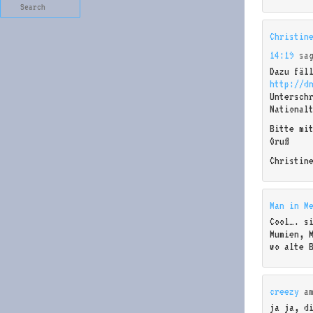
Search
Christin
14:19
sa
Dazu fäl
http://d
Untersch
National
Bitte mi
Gruß
Christin
Man in M
Cool…. s
Mumien, 
wo alte 
creezy
a
ja ja, d