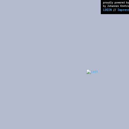
proudly powered by
by Johannes Kretzs
LOGIN
Impres
//