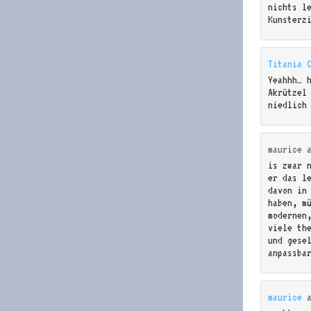
nichts l
Kunsterz
Titania 
Yeahhh… 
Akrützel
niedlich
maurice
is zwar 
er das l
davon in
haben, m
modernen
viele th
und gese
anpassba
maurice