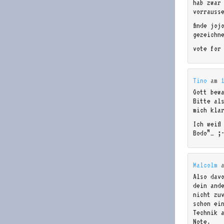
hab zwar
vorrauss
finde joj
gezeichn
vote for
Tino
am
Gott bew
Bitte al
mich kla
Ich weiß
Bodo”… ;
Malcolm
Also dav
dein ande
nicht zu
schon ei
Technik 
Note.