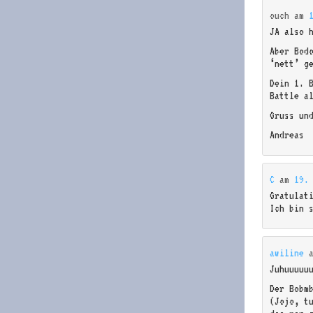
ouch
am
JA also 
Aber Bod
‘nett’ g
Dein 1. 
Battle a
Gruss un
Andreas
C
am
19.
Gratulat
Ich bin 
awiline
Juhuuuuu
Der Bobm
(Jojo, t