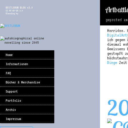
Artbatt
BEETLEBUM BLOG v3.0
CC NC-BY-SA 3.0
Standing by
geposted a
Horridoo. 
DigitalArt
ich gegen 
diesmal wo
Gewissens 
gestopft z
Home
höchstwahr
Dinge
Zeit 
Informationen
FAQ
Bücher & Merchandise
Support
2
Portfolio
Archiv
Impressum