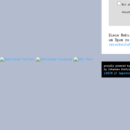
Mit d
Verar
Diese Webs
um Spam z
verarbeite
proudly powered by
by Johannes Kretzs
LOGIN
Impres
//