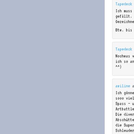
Tapedeck
Ich muss
gefällt.
Gezeichne
Btw. bis
Tapedeck
Nochwas 
ich so a
^^)
awiline
Ich gönn
sooo vie
Spass – 
Artbattl
Die dive
Abschütt
die Supe
Schleude