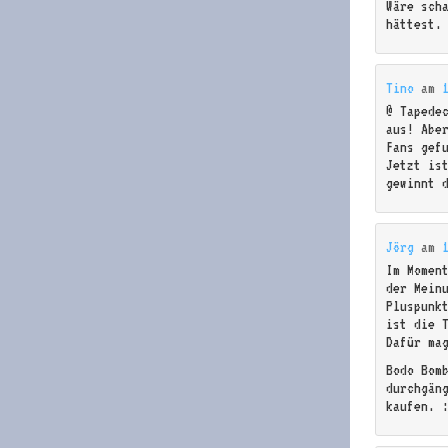
Wäre sch
hättest.
Tino
am
@ Tapede
aus! Abe
Fans gef
Jetzt is
gewinnt 
Jörg
am
Im Momen
der Mein
Pluspunk
ist die 
Dafür ma
Bodo Bom
durchgän
kaufen. 