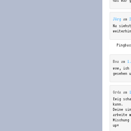
das war 
Jörg
am
Na siehs
weiterhi
Pingba
Boa
am
1
wow, ich
gesehen 
Grda
am
Ewig sch
kann.
Deine si
arbeite 
Mischung
up*