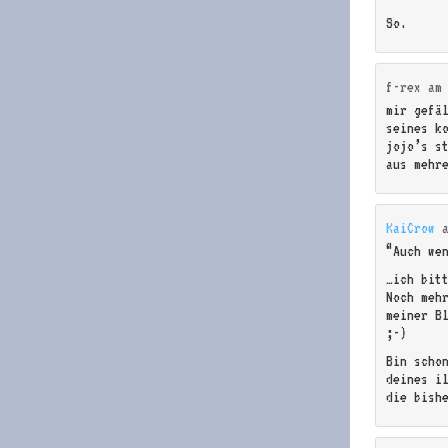
So.
f-rex
a
mir gefä
seines k
jojo’s s
aus mehr
KaiCrow
“Auch we
…ich bit
Noch meh
meiner B
;-)
Bin scho
deines i
die bish