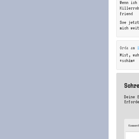
Wenn ich
Killerro
friend
Soe jetz
mich wei
Grda
am
Mist, wa
*schäm*
Schr
Deine 
Erford
Kommen