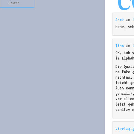
Search
Jack
am
hehe, se
Tino
am
OK, ich 
im alpha
Die Qual
ne Ecke 
nichtmal
leicht g
Auch wenn
genial…)
vor alle
Jetzt ge
schätze 
vierlagi