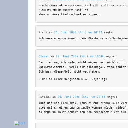
ein kleiner afroamerikaner im kopf? sieht so aus als
eigenen eddie murphy hast :-)
aber schönes lied und nettes video..
Richi
am
23. Juni 2006 (Fr.) um 14:13
sagte:
ich wusste schon immer, dass Chewbacca ein Schlagzeu
Cramsi
am
23. Juni 2006 (Fr.) um 19:40
sagte:
Das Lied mag ich weder nicht mögen noch nicht nicht 
Ohrwurmpotenzial, weils mir scheißegal. *schlechter 
Ich kann diese Welt nicht verstehen…
… Und am aller wengisten DICH, Jojo! *g*
Patrick
am
24. Juni 2006 (Sa.) um 20:55
sagte:
imho wär das lied okay, wenn es nur einmal alle vier
vier mal an einem tag im radio kommen würde. video? 
solange wm läuft schalt ich den fernseher nicht ein.