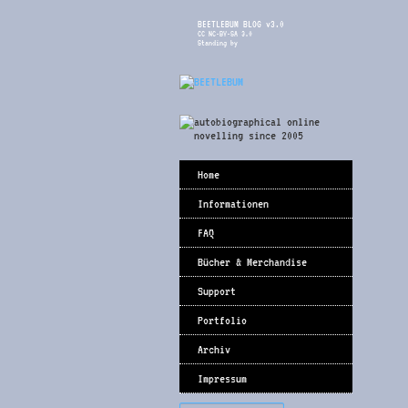
BEETLEBUM BLOG v3.0
CC NC-BY-SA 3.0
Standing by
Home
Informationen
FAQ
Bücher & Merchandise
Support
Portfolio
Archiv
Impressum