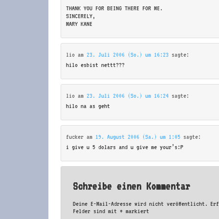
THANK YOU FOR BEING THERE FOR ME.
SINCERELY,
MARY KANE
lio
am
23. Juli 2006 (So.) um 16:23
sagte:
hilo esbist nettt???
lio
am
23. Juli 2006 (So.) um 16:24
sagte:
hilo na as geht
fucker
am
19. August 2006 (Sa.) um 1:05
sagte:
i give u 5 dolars and u give me your’s:P
Schreibe einen Kommentar
Deine E-Mail-Adresse wird nicht veröffentlicht.
Er
Felder sind mit
*
markiert