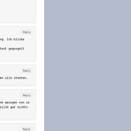
Reply
ng. Ich klicke
text gegoogelt
Reply
en alle sterben.
Reply
he gezogen von so
klich gar nichts
Reply