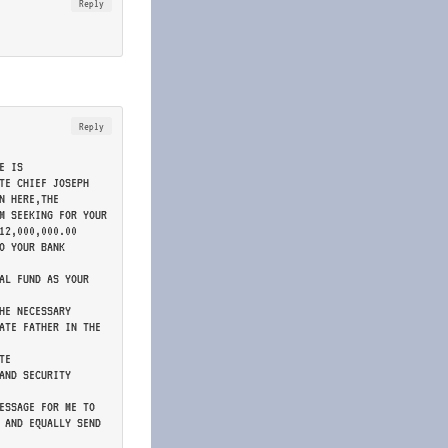
Reply
Reply
E IS
TE CHIEF JOSEPH
N HERE,THE
M SEEKING FOR YOUR
12,000,000.00
O YOUR BANK
AL FUND AS YOUR
HE NECESSARY
ATE FATHER IN THE
TE
AND SECURITY
ESSAGE FOR ME TO
 AND EQUALLY SEND