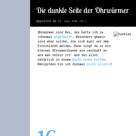
Die dunkle Seite der Ohrwürmer
geposted am
23. Juni 2006 (Fr.)
Ohrwürmer sind fies, das hatte ich ja
schonmal
angedeutet
. Besonders gemein
sind aber solche, die sich kurz vor dem
Einschlafen melden. Dann singt da so ein
kleiner Afroamerikaner wie verrückt er
und man selbst ist- und das alles
natürlich in einem
Darth Vader Kostüm
.
Wenigstens bin ich diesmal
nicht
allein
:)