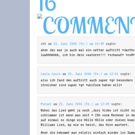
16
stb
am
23. Juni 2006 (Fr.) um 10:45
sagte:
aber das war ja auch mal ein netter auftritt *darthv
luuhhhkkkk, ich bin dein vaaterrr!!! *schanuf* *rofl*
Leyla Levis
am
23. Juni 2006 (Fr.) um 12:01
sagte:
also ich fand den auftritt auch super *g* besonders 
streicher sind super *g* *uniform haben will*
Pyrael
am
23. Juni 2006 (Fr.) um 12:05
sagte:
Wobei das Lied geht ja noch ,dass Video ist nicht sc
schlimmer ist wenn man seit ~ 20h vorm Rechner in de
auf einmal so dinge wie Hölle Hölle oder dieses komi
Williams Lied, kp wie es heist, das Hirn martert.
Aber die bekommt man relativ einfach wieder los Summ