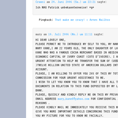
Cramsi
am
24. Juni 2006 (Sa.) um 22:21
sagte:
Ich MAG Patrick unbekannterweise! *g*
Pingback:
That make me crazy! « Arnes Mailbox
mary
am
10. Juli 2006 (Mo.) um 11:11
sagte:
HI DEAR LOVELY ONE,
PLEASE PERMIT ME TO INTRODUCE MY SELF TO YOU, MY NAM
MARY KANE,I AM 22 YEARS OLD, THE ONLY DAUGHTER OF LA
KANE WHO WAS A FAMOUS COCOA MERCHANT BASED IN ABIDJA
ECONOMIC CAPITAL OF IVORY COAST (COTE D’IVOIRE). I A
URGENT ATTENTION TO HELP ME TRANSFER THE SUM OF (US$
)TWELVE MILLION UNITED STATE OF AMERICAN DOLLARS INT
ACCOUNT.
PLEASE, I AM WILLING TO OFFER YOU 20% OF THIS MY TOT
COMMISSION FOR YOUR URGENT ASSISTANCE TO ME.
I WISH TO LET YOU KNOW YOU TO KNOW THAT I HAVE ALL T
DOCUMENTS IN RELATION TO THIS FUND DEPOSITED BY MY L
BANK.
PLEASE, QUICKLY AND KINDLY REPLY ME ON THIS MY PRIVA
EMAIL ADDRESS
mary_kane8@yahoo.com
FOR CONFIDENTIAL 
REASONS .
PLEASE KINDLY MAIL ME IMMEDIATELY YOU RECEIVE THIS M
GIVE YOU MORE IMPORTANT DETAILS CONCERNING THIS FUND
YOU MY PICTURE FOR YOU TO KNOW ME FACIALLY.