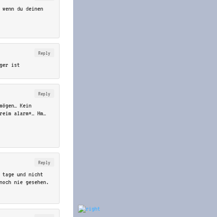
 wenn du deinen
Reply
ger ist
Reply
mögen… Kein
reim alarm*… Hm…
Reply
 tage und nicht
noch nie gesehen.