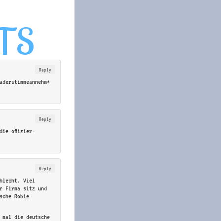
Reply
aderstimmeannehm*
Reply
die offizier-
Reply
hlecht. Viel
r Firma sitz und
sche Robie
 mal die deutsche