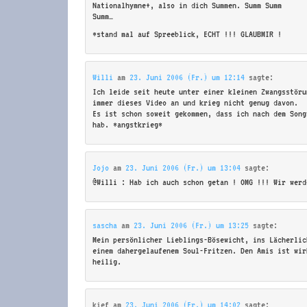
Nationalhymne+, also in dich Summen. Summ Summ
Summ…
*stand mal auf Spreeblick, ECHT !!! GLAUBMIR !
Willi
am
23. Juni 2006 (Fr.) um 12:14
sagte:
Ich leide seit heute unter einer kleinen Zwangsstöru
immer dieses Video an und krieg nicht genug davon.
Es ist schon soweit gekommen, dass ich nach dem Song
hab. *angstkrieg*
Jojo
am
23. Juni 2006 (Fr.) um 13:04
sagte:
@Willi : Hab ich auch schon getan ! OMG !!! Wir werd
sascha
am
23. Juni 2006 (Fr.) um 13:25
sagte:
Mein persönlicher Lieblings-Bösewicht, ins Lächerlic
einem dahergelaufenem Soul-Fritzen. Den Amis ist wir
heilig.
kief
am
23. Juni 2006 (Fr.) um 14:02
sagte: