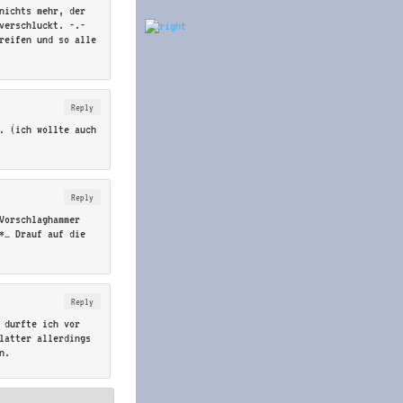
nichts mehr, der
verschluckt. -.-
reifen und so alle
Reply
. (ich wollte auch
Reply
Vorschlaghammer
*… Drauf auf die
Reply
 durfte ich vor
latter allerdings
n.