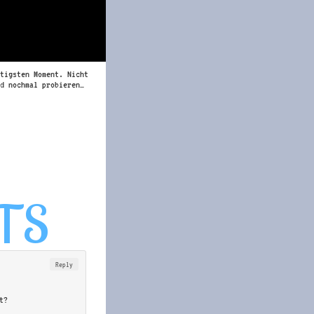
tigsten Moment. Nicht
d nochmal probieren…
Reply
t?