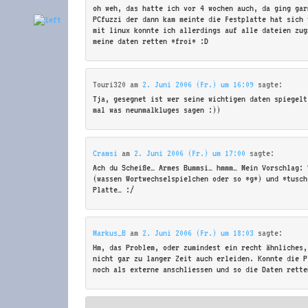
oh weh, das hatte ich vor 4 wochen auch, da ging gar
PCfuzzi der dann kam meinte die Festplatte hat sich 
mit linux konnte ich allerdings auf alle dateien zug
meine daten retten *froi* :D
Touri320
am
2. Juni 2006 (Fr.) um 16:09
sagte:
Tja, gesegnet ist wer seine wichtigen daten spiegelt
mal was neunmalkluges sagen :))
Cramsi
am
2. Juni 2006 (Fr.) um 17:00
sagte:
Ach du Scheiße… Armes Bummsi… hmmm… Mein Vorschlag: 
(wassen Wortwechselspielchen oder so *g*) und *tusch
Platte… :/
Markus_B
am
2. Juni 2006 (Fr.) um 18:03
sagte:
Hm, das Problem, oder zumindest ein recht ähnliches,
nicht gar zu langer Zeit auch erleiden. Konnte die P
noch als externe anschliessen und so die Daten rette