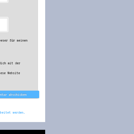
owser für meinen
dich mit der
iese Website
beitet werden.