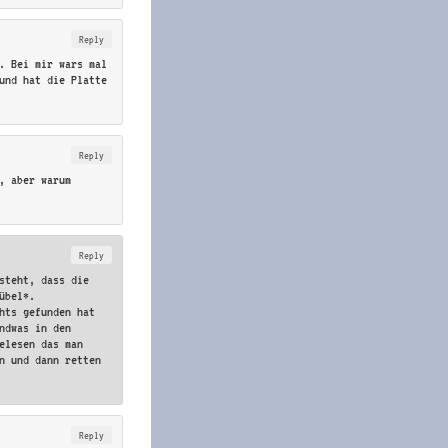
Reply
o. Bei mir wars mal
und hat die Platte
Reply
, aber warum
Reply
steht, dass die
übel*.
hts gefunden hat
ndwas in den
elesen das man
en und dann retten
Reply