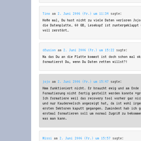
Tino
am
2. Juni 2006 (Fr.) um 11:34
sagte:
Hoffe mal, Du hast nicht zu viele Daten verloren Joj
die Datenplatte… 60 GB, Lesekopf ist runtergeklappt 
voll zerstört…
dfusion
am
2. Juni 2006 (Fr.) um 15:22
sagte:
Na das Du an die Platte kommst ist doch schon mal ok
formatierst Du, wenn Du Daten retten willst?!
jojo
am
2. Juni 2006 (Fr.) um 15:47
sagte:
Hmm funktioniert nicht. Er braucht ewig und am Ende 
Formatierung nicht fertig gestellt werden konnte *gr
Ich formatiere weil das recovery tool vorher gar nic
und nur Kauderwelsch angezeigt hat, da ist wohl irge
ersten Sektoren kaputt gegangen. Zumindest hab ich g
erstmal formatieren soll um normal Zugriff zu bekomm
was man kann.
Missi
am
2. Juni 2006 (Fr.) um 15:57
sagte: