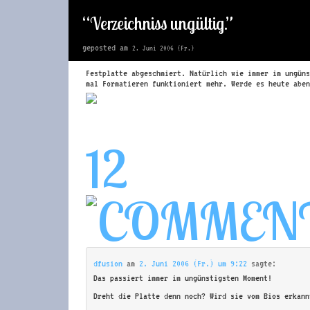
“Verzeichniss ungültig.”
geposted am
2. Juni 2006 (Fr.)
Festplatte abgeschmiert. Natürlich wie immer im ungüns
mal Formatieren funktioniert mehr. Werde es heute aben
12
dfusion
am
2. Juni 2006 (Fr.) um 9:22
sagte:
Das passiert immer im ungünstigsten Moment!
Dreht die Platte denn noch? Wird sie vom Bios erkann