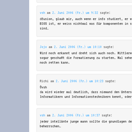
vsh
am
2. Juni 2006 (Fr.) um 9:32
sagte:
dfusion, glaub mir, auch wenn er info studiert, er w
BIOS ist, er weiss nichtmal was für komponenten in s
sind…
Jojo
am
2. Juni 2006 (Fr.) um 10:10
sagte:
Wird noch erkannt und dreht sich auch noch. Mittlerw
sogar geschafft die Formatierung zu starten… Mal seh
noch retten kann.
Richi
am
2. Juni 2006 (Fr.) um 10:23
sagte:
@vsh
da wird wieder mal deutlich, dass niemand den Unters
Informatikern und Informationstechnikern kennt, oder
vsh
am
2. Juni 2006 (Fr.) um 10:37
sagte:
jeder intellänte junge mann sollte die grundlagen de
beherrschen…