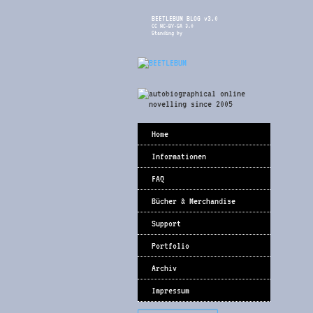
BEETLEBUM BLOG v3.0
CC NC-BY-SA 3.0
Standing by
Home
Informationen
FAQ
Bücher & Merchandise
Support
Portfolio
Archiv
Impressum