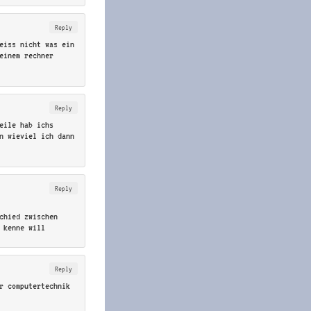
Reply
eiss nicht was ein
einem rechner
Reply
eile hab ichs
en wieviel ich dann
Reply
chied zwischen
 kenne will
Reply
r computertechnik