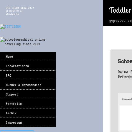
Toddler
BEETLEBUM BLOG v3.0
CC NC-BY-SA 3.0
Standing by
geposted a
Home
Schr
Informationen
Deine 
FAQ
Erford
Bücher & Merchandise
Support
Kommen
Portfolio
Archiv
Impressum