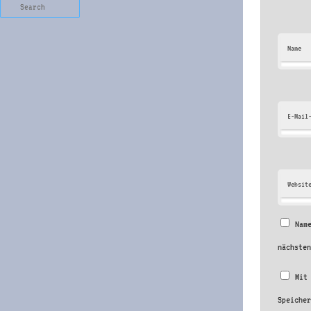
Search
Name
E-Mail
Websit
Nam
nächste
Mit
Speiche