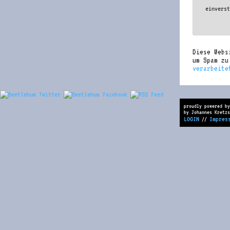
einvers
Diese Webs
um Spam z
verarbeite
proudly powered by
by Johannes Kretzs
LOGIN
Impres
//