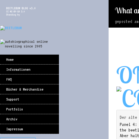
What ar
BEETLEBUM BLOG v3.0
CC NC-BY-SA 3.0
Standing by
geposted a
Home
O
Informationen
FAQ
Bücher & Merchandise
Support
Portfolio
Der alte
Archiv
Panel 4:
Impressum
the beet
Aber hal