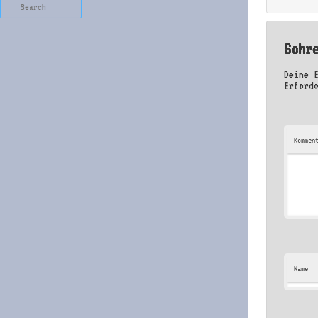
Search
Schr
Deine 
Erford
Kommen
Name