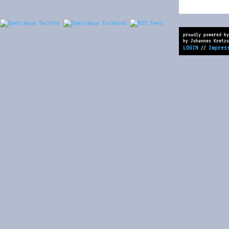
proudly powered by
by Johannes Kretzs
LOGIN
Impres
//