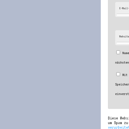
E-Mail
Websit
Nam
nächste
Mit
Speiche
einvers
Diese Webs
um Spam z
verarbeite