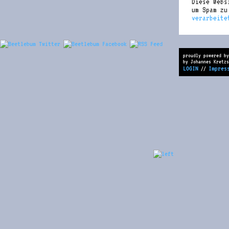
Diese Webs
um Spam z
verarbeite
proudly powered by
by Johannes Kretzs
LOGIN
Impres
//