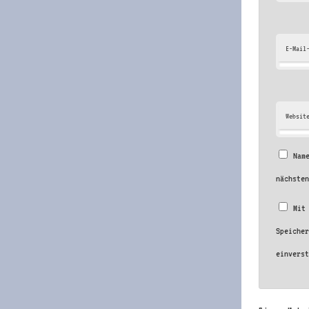
E-Mail
Websit
Nam
nächste
Mit
Speiche
einvers