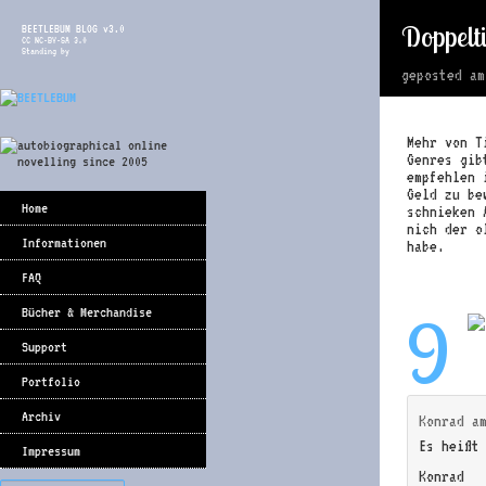
Doppelt
BEETLEBUM BLOG v3.0
CC NC-BY-SA 3.0
Standing by
geposted a
Mehr von T
Genres gi
empfehlen 
Geld zu be
Home
schnieken 
nich der o
Informationen
habe.
FAQ
9
Bücher & Merchandise
Support
Portfolio
Archiv
Konrad
a
Es heißt
Impressum
Konrad