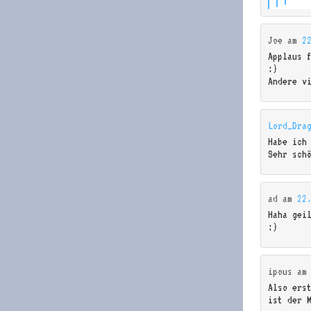
Joe
am
2
Applaus 
:)
Andere v
Lord_Dra
Habe ich
Sehr sch
ad
am
22
Haha gei
:)
ipous
a
Also ers
ist der 