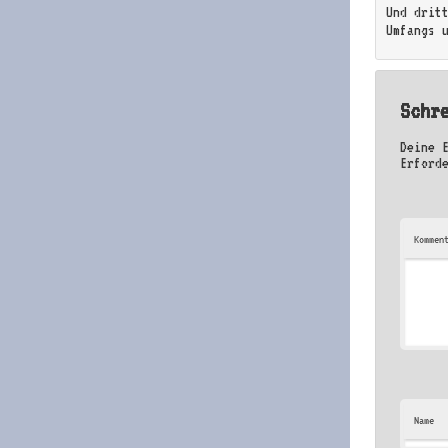
Und drit
Umfangs u
Schr
Deine 
Erford
Kommen
Name