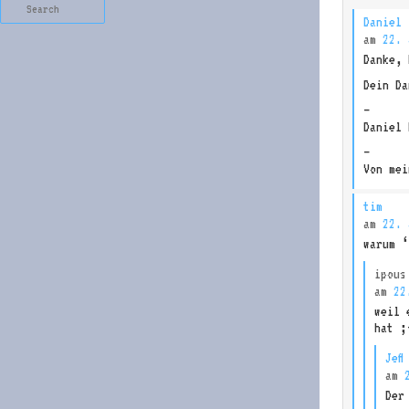
Search
Daniel
am
22. 
Danke, 
Dein Da
—
Daniel 
—
Von mei
tim
am
22. 
warum ‘
ipous
am
22
weil 
hat ;
Jeff
am
Der